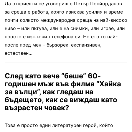
Да откриеш и се угово­риш с Петър Попйорданов
за среща е работа, която изисква усилия и време
поч­ти колкото международна среща на най-високо
ниво – или пътува, или е на сним­ки, или играе, или
просто е изключил телефона си. Но ето го най-
после пред мен – бързорек, експанзивен,
естествен…
След като вече “беше” 60-
годишен мъж във филма “Хайка
за вълци”, как гледаш на
бъдещето, как се виждаш като
възрастен човек?
Това е просто един литературен герой, който