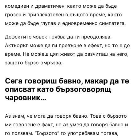
комедиен и драматичен, както може да бъде
грозен и привлекателен в същото време, както
може да бъде глупав и едновременно сим­патяга.
Дефектите човек трябва да ги преодолява.
Актьорът може да ги превър­не в ефект, но то е до
време. Не можеш цял живот да раз­читаш на него,
защото бързо омръзва.
Сега говориш бавно, ма­кар да те
описват като бързоговорящ
чаровник…
Аз знам, че мога да гово­ря бавно. Това с бързото
ми говорене е факт, но аз умея да говоря бавно и
го полз­вам. “Бързото” го употребя­вам тогава,