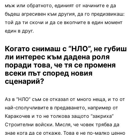
мъж или об­ратното, единият от начини­те е да
бъдеш агресивен към другия, да го предизвикаш:
той да ти скочи и да се вкоп­чите в един момент
един в друг.
Когато снимаш с “НЛО”, не губиш
ли интерес към да­дена роля
поради това, че тя се променя
всеки път спо­ред новия
сценарий?
Аз в “НЛО” съм се отказал от много неща, и то от
най-сполучливите в предаване­то, например от
Каракочев и то не толкова защото “зак­риха”
Строителни войски. Мисля, че човек трябва да
знае кога да се откаже. То­ва е не по-малко ценно