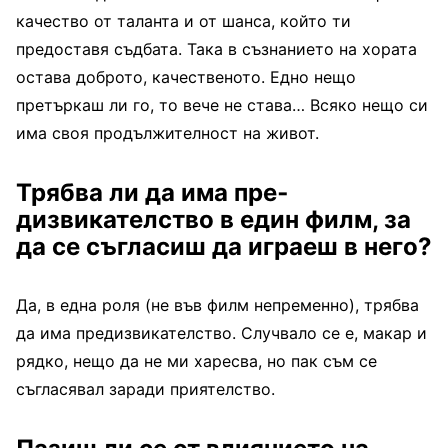
ка­чество от таланта и от шан­са, който ти
предоставя съд­бата. Така в съзнанието на хората
остава доброто, ка­чественото. Едно нещо
претъркаш ли го, то вече не става… Всяко нещо си
има своя продължителност на живот.
Трябва ли да има пре­
дизвикателство в един филм, за
да се съгласиш да играеш в него?
Да, в една роля (не във филм непременно), трябва
да има предизвикателство. Случвало се е, макар и
ряд­ко, нещо да не ми харесва, но пак съм се
съгласявал за­ради приятелство.