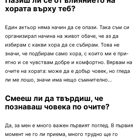
Пазиш ли се от влияние­то на
хората върху теб?
Един актьор няма начин да се опази. Така съм си
ор­ганизирал начина на живот обаче, че аз да
избирам с какви хора да се събирам. Това не
значи, че подбирам само хора, с които ми е при­
ятно и се чувствам добре и комфортно. Вярвам на
очитe на хората: може да е добър човек, но гледа
ли ме лошо, значи има нещо съмнител­но…
Смееш ли да твърдиш, че
познаваш човека по очите?
Да, за мен е много ва­жен първият поглед. В пър­вия
момент не го ли приема, много трудно ще го