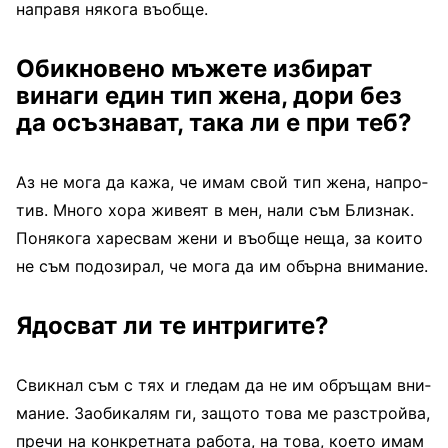
направя някога въобще.
Обикновено мъжете из­бират
винаги един тип жена, дори без
да осъзнават, така ли е при теб?
Аз не мога да кажа, че имам свой тип жена, напро­
тив. Много хора живеят в мен, нали съм Близнак.
По­някога харесвам жени и въ­обще неща, за които
не съм подозирал, че мога да им обърна внимание.
Ядосват ли те интригите?
Свикнал съм с тях и гле­дам да не им обръщам вни­
мание. Заобикалям ги, защото това ме разстройва,
пречи на конкретната рабо­та, на това, което имам