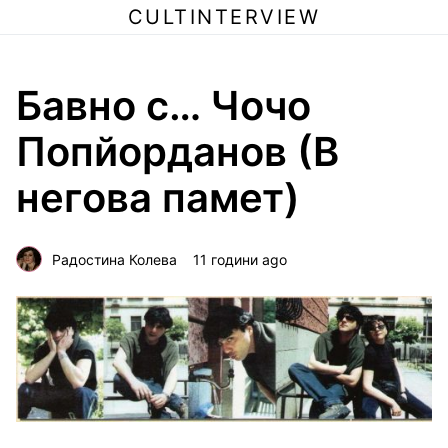
CULTINTERVIEW
Бавно с… Чочо
Попйорданов (В
негова памет)
Радостина Колева
11 години ago