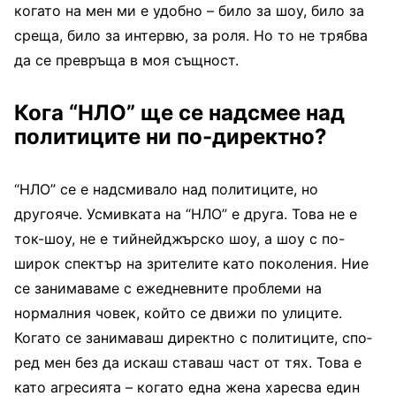
когато на мен ми е удобно – било за шоу, било за
среща, било за интервю, за роля. Но то не трябва
да се превръща в моя същност.
Кога “НЛО” ще се надс­мее над
политиците ни по-директно?
“НЛО” се е надсмивало над политиците, но
другояче. Усмивката на “НЛО” е друга. Това не е
ток-шоу, не е тийнейджърско шоу, а шоу с по-
широк спектър на зрителите като поколения. Ние
се за­нимаваме с ежедневните проблеми на
нормалния чо­век, който се движи по ули­ците.
Когато се занимаваш директно с политиците, спо­
ред мен без да искаш ста­ваш част от тях. Това е
като агресията – когато една же­на харесва един