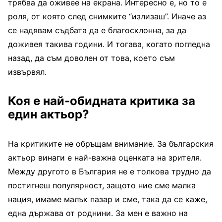
трябва да оживее на екрана. Интересно е, но то е
роля, от която след снимките “излизаш”. Иначе аз
се надявам съдбата да е благосклонна, за да
доживея такива годи­ни. И тогава, когато поглед­на
назад, да съм доволен от това, което съм
извървял.
Коя е най-обидната кри­тика за
един актьор?
На критиките не обръ­щам внимание. За българс­кия
актьор винаги е най-важна оценката на зрителя.
Между другото в България не е толкова трудно да
пос­тигнеш популярност, защото ние сме малка
нация, имаме малък пазар и сме, така да се каже,
една държава от роднини. За мен е важно на