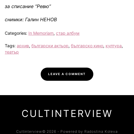
за списание “Ревю”
снимки: Галин НЕНОВ
Categories:
In Memoriam
,
стар албум
Tags:
архив
,
български актьор
,
българско кино
,
култура
,
театър
LEAVE A COMMENT
CULTINTERVIEW
Cultinterview© 2026 - Powered by Radostina Koleva