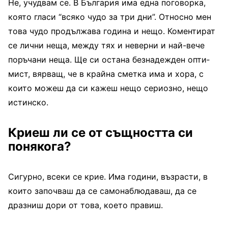
Не, учудвам се. В Бълга­рия има една поговорка,
ко­ято гласи “всяко чудо за три дни”. Относно мен
това чудо продължава година и нещо. Коментират
се лични неща, между тях и неверни и най-вече
поръчани неща. Ще си остана безнадежден опти­
мист, вярващ, че в крайна сметка има и хора, с
които можеш да си кажеш нещо сериозно, нещо
истинско.
Криеш ли се от същност­та си
понякога?
Сигурно, всеки се крие. Има години, въз­расти, в
които започ­ваш да се самонаблюдаваш, да се
дразниш дори от това, което правиш.