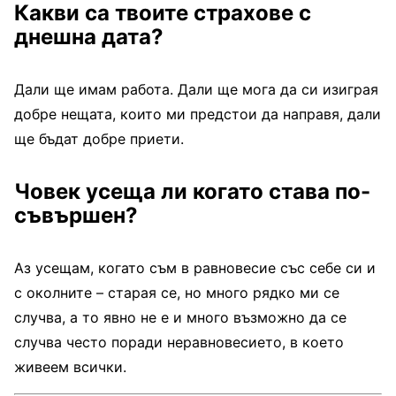
Какви са твоите страхове с
днешна дата?
Дали ще имам работа. Дали ще мога да си изиграя
добре нещата, които ми предстои да направя, дали
ще бъдат добре приети.
Човек усеща ли когато става по-
съвършен?
Аз усещам, когато съм в равновесие със себе си и
с околните – старая се, но много рядко ми се
случва, а то явно не е и много възможно да се
случва чес­то поради неравновесието, в което
живеем всички.