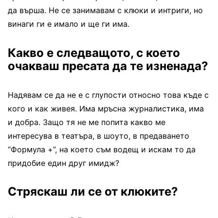
да върша. Не се занимавам с клюки и интриги, но
винаги ги е имало и ще ги има.
Какво е следващото, с което
очакваш пресата да те изненада?
Надявам се да не е с глу­пости относно това къде с
кого и как живея. Има мръс­на журналистика, има
и доб­ра. Защо тя не ме попита какво ме
интересува в теа­търа, в шоуто, в предаване­то
“Формула +”, на което съм водещ и искам то да
придобие един друг имидж?
Стряскаш ли се от клю­ките?