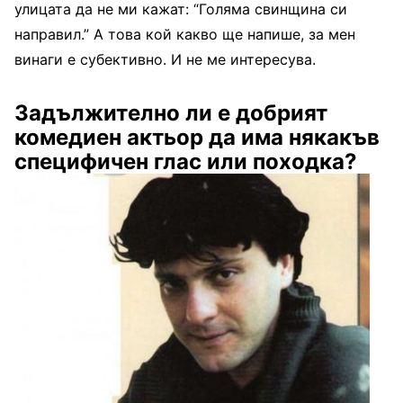
улицата да не ми кажат: “Го­ляма свинщина си
напра­вил.” А това кой какво ще напише, за мен
винаги е су­бективно. И не ме интересу­ва.
Задължително ли е доб­рият
комедиен актьор да има някакъв
специфичен глас или походка?