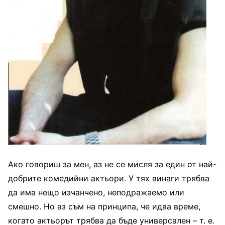
Ако говориш за мен, аз не се мисля за един от най-
добрите комедийни актьори. У тях винаги трябва
да има нещо изчанчено, неподра­жаемо или
смешно. Но аз съм на принципа, че идва време,
когато актьорът тряб­ва да бъде универсален – т. е.