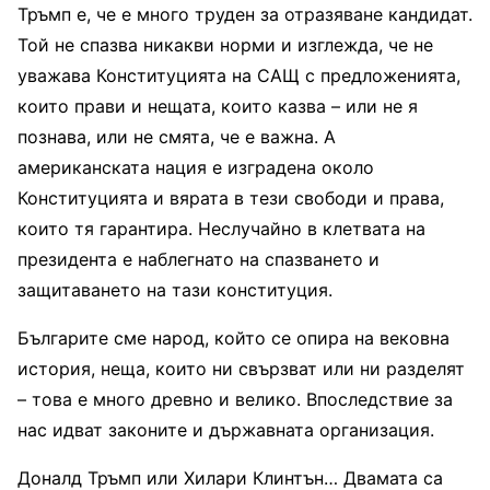
Тръмп е, че е много труден за отразяване кандидат.
Той не спазва никакви норми и изглежда, че не
уважава Конституцията на САЩ с предложенията,
които прави и нещата, които казва – или не я
познава, или не смята, че е важна. А
американската нация е изградена около
Конституцията и вярата в тези свободи и права,
които тя гарантира. Неслучайно в клетвата на
президента е наблегнато на спазването и
защитаването на тази конституция.
Българите сме народ, който се опира на вековна
история, неща, които ни свързват или ни разделят
– това е много древно и велико. Впоследствие за
нас идват законите и държавната организация.
Доналд Тръмп или Хилари Клинтън… Двамата са