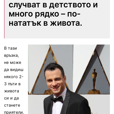
случват в детството и
много рядко – по-
нататък в живота.
В тази
връзка,
не може
да видиш
някого 2-
3 пъти в
живота
си и да
станете
приятели.