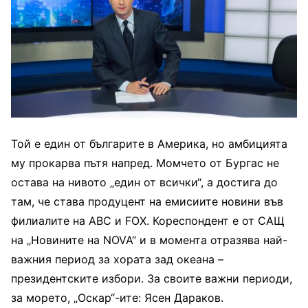
Той е един от българите в Америка, но амбицията
му прокарва пътя напред. Момчето от Бургас не
остава на нивото „един от всички“, а достига до
там, че става продуцент на емисиите новини във
филиалите на ABC и FOX. Кореспондент е от САЩ
на „Новините на NOVA“ и в момента отразява най-
важния период за хората зад океана –
президентските избори. За своите важни периоди,
за морето, „Оскар“-ите: Ясен Дараков.