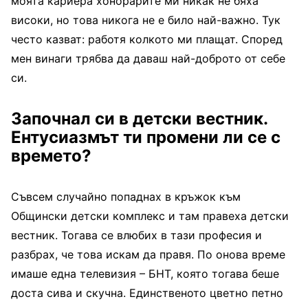
моята кариера хонорарите ми никак не бяха
високи, но това никога не е било най-важно. Тук
често казват: работя колкото ми плащат. Според
мен винаги трябва да даваш най-доброто от себе
си.
Започнал си в детски вестник.
Ентусиазмът ти промени ли се с
времето?
Съвсем случайно попаднах в кръжок към
Общински детски комплекс и там правеха детски
вестник. Тогава се влюбих в тази професия и
разбрах, че това искам да правя. По онова време
имаше една телевизия – БНТ, която тогава беше
доста сива и скучна. Единственото цветно петно