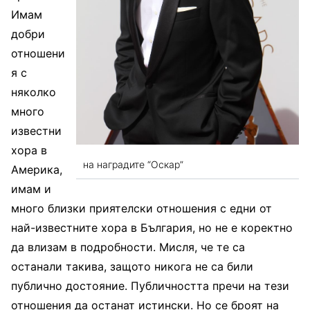
Имам
добри
отношени
я с
няколко
много
известни
хора в
на наградите “Оскар”
Америка,
имам и
много близки приятелски отношения с едни от
най-известните хора в България, но не е коректно
да влизам в подробности. Мисля, че те са
останали такива, защото никога не са били
публично достояние. Публичността пречи на тези
отношения да останат истински. Но се броят на