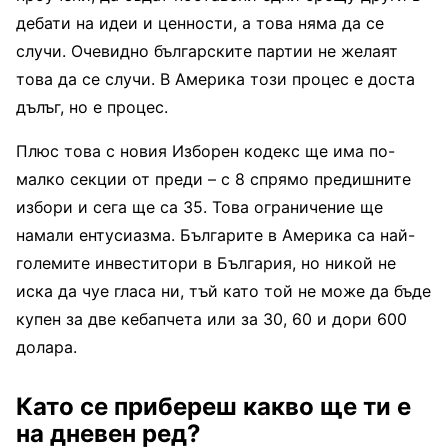
дебати на идеи и ценности, а това няма да се
случи. Очевидно българските партии не желаят
това да се случи. В Америка този процес е доста
дълъг, но е процес.
Плюс това с новия Изборен кодекс ще има по-
малко секции от преди – с 8 спрямо предишните
избори и сега ще са 35. Това ограничение ще
намали ентусиазма. Българите в Америка са най-
големите инвеститори в България, но никой не
иска да чуе гласа ни, тъй като той не може да бъде
купен за две кебапчета или за 30, 60 и дори 600
долара.
Като се прибереш какво ще ти е
на дневен ред?