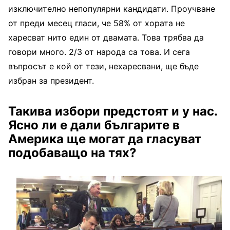
изключително непопулярни кандидати. Проучване
от преди месец гласи, че 58% от хората не
харесват нито един от двамата. Това трябва да
говори много. 2/3 от народа са това. И сега
въпросът е кой от тези, нехаресвани, ще бъде
избран за президент.
Такива избори предстоят и у нас.
Ясно ли е дали българите в
Америка ще могат да гласуват
подобаващо на тях?