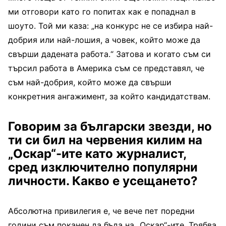
ми отговори като го попитах как е попаднал в
шоуто. Той ми каза: „на конкурс не се избира най-
добрия или най-лошия, а човек, който може да
свърши дадената работа.“ Затова и когато съм си
търсил работа в Америка съм се представял, че
съм най-добрия, който може да свърши
конкретния ангажимент, за който кандидатствам.
Говорим за български звезди, но
ти си бил на червения килим на
„Оскар“-ите като журналист,
сред изключително популярни
личности. Какво е усещането?
Абсолютна привилегия е, че вече пет поредни
години съм поканен да бъда на „Оскар“-ите. Трябва