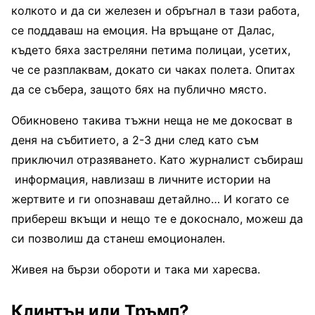
колкото и да си железен и обръгнал в тази работа,
се поддаваш на емоция. На връщане от Далас,
където бяха застреляни петима полицаи, усетих,
че се разплаквам, докато си чаках полета. Опитах
да се събера, защото бях на публично място.
Обикновено такива тъжни неща не ме докосват в
деня на събитието, а 2-3 дни след като съм
приключил отразяването. Като журналист събираш
информация, навлизаш в личните истории на
жертвите и ги опознаваш детайлно… И когато се
прибереш вкъщи и нещо те е докоснало, можеш да
си позволиш да станеш емоционален.
Живея на бързи обороти и така ми харесва.
Клинтън или Тръмп?