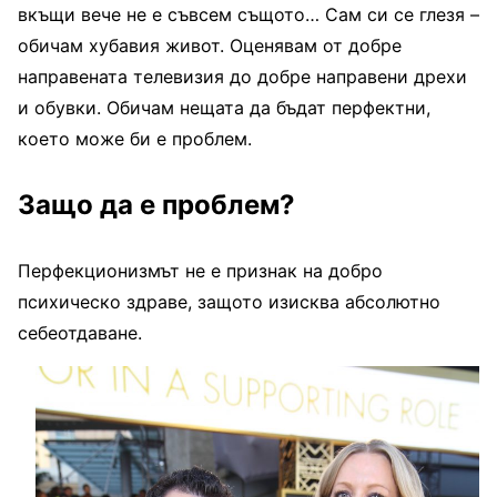
вкъщи вече не е съвсем същото… Сам си се глезя –
обичам хубавия живот. Оценявам от добре
направената телевизия до добре направени дрехи
и обувки. Обичам нещата да бъдат перфектни,
което може би е проблем.
Защо да е проблем?
Перфекционизмът не е признак на добро
психическо здраве, защото изисква абсолютно
себеотдаване.