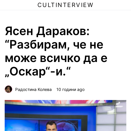
CULTINTERVIEW
Ясен Дараков:
“Разбирам, че не
може всичко да е
„Оскар“-и.“
Радостина Колева
10 години ago