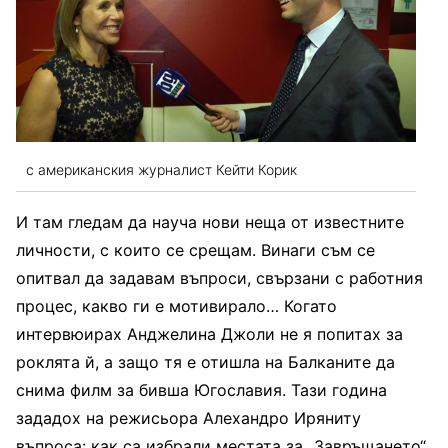
с американския журналист Кейти Корик
И там гледам да науча нови неща от известните
личности, с които се срещам. Винаги съм се
опитвал да задавам въпроси, свързани с работния
процес, какво ги е мотивирало… Когато
интервюирах Анджелина Джоли не я попитах за
роклята й, а защо тя е отишла на Балканите да
снима филм за бивша Югославия. Тази година
зададох на режисьора Алехандро Иряниту
въпроса: как са избрали местата за „Завръщането“,