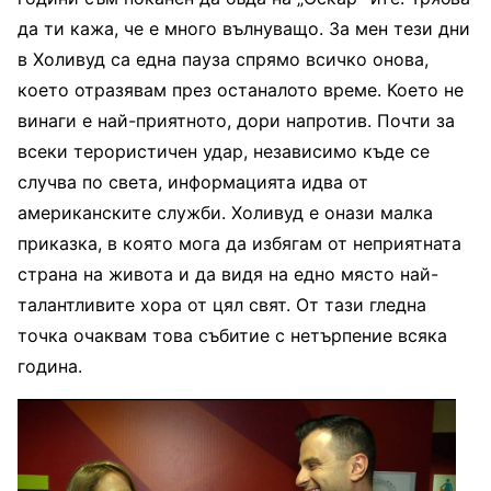
да ти кажа, че е много вълнуващо. За мен тези дни
в Холивуд са една пауза спрямо всичко онова,
което отразявам през останалото време. Което не
винаги е най-приятното, дори напротив. Почти за
всеки терористичен удар, независимо къде се
случва по света, информацията идва от
американските служби. Холивуд е онази малка
приказка, в която мога да избягам от неприятната
страна на живота и да видя на едно място най-
талантливите хора от цял свят. От тази гледна
точка очаквам това събитие с нетърпение всяка
година.