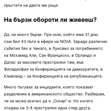
пръстите на двете ми ръце.
На бързи обороти ли живееш?
Да, на много бързи. При юли, който има 31 дни,
съм бил 43 пъти в ефира на NOVA. Заради различни
събития бях в Чикаго, в Луисвил за погребението
на Мохамед Али, Сан Франциско, в Орландо и
Далас за масовите престрелки там, във
Филаделфия за Конференцията на демократите, в
Кливланд – за Конференцията на републиканците.
Много пътувах за инциденти, които показват
разделение в американското общество. Разбирам,
че не може всичко да е „Оскар“-и. Но когато
отидеш на 3-4 престрелки една след друга,