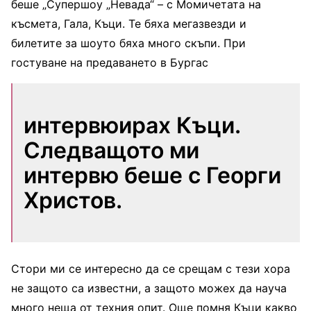
беше „Супершоу „Невада“ – с Момичетата на
късмета, Гала, Къци. Те бяха мегазвезди и
билетите за шоуто бяха много скъпи. При
гостуване на предаването в Бургас
интервюирах Къци.
Следващото ми
интервю беше с Георги
Христов.
Стори ми се интересно да се срещам с тези хора
не защото са известни, а защото можех да науча
много неща от техния опит. Още помня Къци какво