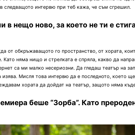
 в следващото интервю при теб кажа, че съм сгрешил.
и в нещо ново, за което не ти е сти
жда от обкръжаващото го пространство, от хората, коит
. Като няма нищо и стрелката е спряла, какво да напр
ернет са ми малко несериозни. Да гледаш театър на за
а изява. Мисля това интервю да е последното, което ще
еждавам хората да дойдат на театър, защото няма къде
емиера беше “Зорба”. Като прероден