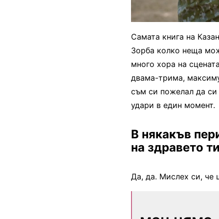
Самата книга на Каза
Зорба колко неща мож
много хора на сцената
двама-трима, максимум
съм си пожелал да си
удари в един момент.
В някакъв пер
на здравето т
Да, да. Мислех си, че