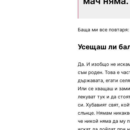
мач няма.
Баща ми все повтаря: 
Усещаш ли бал
Да. И изобщо не искам
съм роден. Това е час
държавата, егати селя
Или се хващаш и зами
лекуват тук и да стоя
си. Хубавият свят, ко
слънце. Нямам никакв
че никой няма да му п
искат да дойдат при н