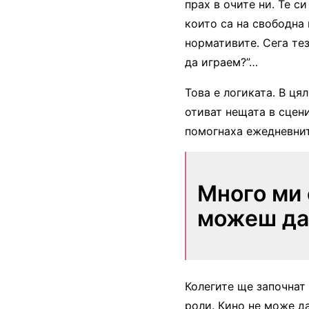
прах в очите ни. Те си
които са на свободна
нормативите. Сега тез
да играем?”…
Това е логиката. В ця
отиват нещата в сцени
помогнаха ежедневните
Много ми 
можеш да 
Колегите ще започнат 
роли. Кино не може д