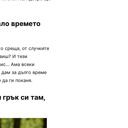
гало времето
о среща, от случките
авиш? И тези
пис… Ама всеки
 дам за дълго време
 да ги поканя.
 грък си там,