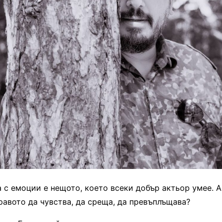
 с емоции е нещото, което всеки добър актьор умее. А 
равото да чувства, да среща, да превъплъщава?