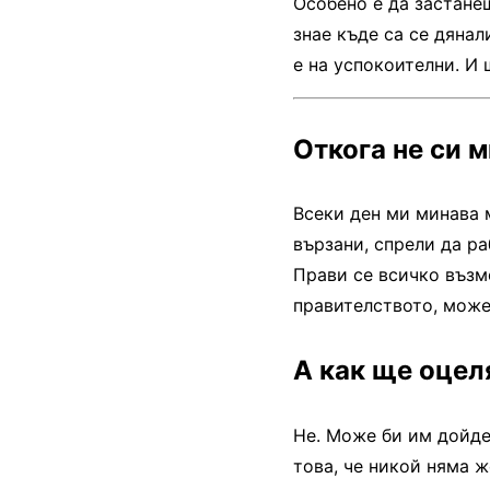
Особено е да застанеш
знае къде са се дянал
е на успокоителни. И 
Откога не си 
Всеки ден ми минава 
вързани, спрели да р
Прави се всичко възмо
правителството, може 
А как ще оцел
Не. Може би им дойде
това, че никой няма ж