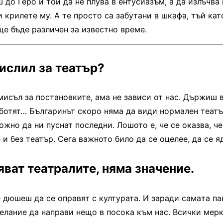
 до Геро и той да не плува в ентусиазъм, а да излъчва
и крилете му. А те просто са забутани в шкафа, тъй ка
ще бъде различен за известно време.
мислил за театър?
мисъл за постановките, ама не зависи от нас. Държиш 
аботят… Българинът скоро няма да види нормален театъ
жно да ни пуснат последни. Лошото е, че се оказва, ч
и без театър. Сега важното било да се оцелее, да се я
яват театралите, няма значение.
 дюшеш да се оправят с културата. И заради самата па
елание да направи нещо в посока към нас. Всички мерки