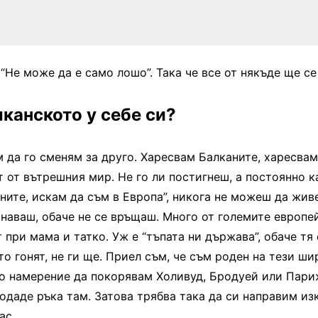
“Не може да е само лошо”. Така че все от някъде ще се
канското у себе си?
 да го сменям за друго. Харесвам Балканите, харесвам
т от вътрешния мир. Не го ли постигнеш, а постоянно к
ните, искам да съм в Европа”, никога не можеш да жив
наваш, обаче не се връщаш. Много от големите европей
т при мама и татко. Уж е “тъпата ни държава”, обаче тя
йто гонят, не ги ще. Приел съм, че съм роден на тези ши
о намерение да покорявам Холивуд, Бродуей или Париж
одаде ръка там. Затова трябва така да си направим изк
ас.