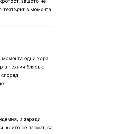
 кротост, защото не
то театърът в момента
в момента едни хора
р в техния блясък.
е според
де.
ндемия, и заради
, които се вземат, са