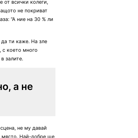
че от всички колеги,
защото не покриват
за: “А ние на 30 % ли
 да ти каже. На зле
, с което много
в залите.
о, а не
сцена, не му давай
о място. Най-добре ще