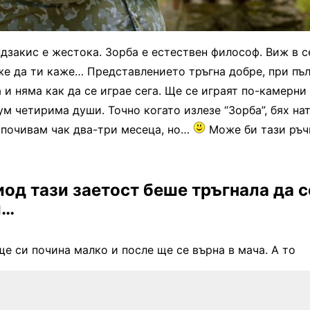
ндзакис е жестока. Зорба е естествен философ. Виж в 
е да ти каже… Представлението тръгна добре, при пъл
 и няма как да се играе сега. Ще се играят по-камерни
 четирима души. Точно когато излезе “Зорба”, бях нат
 почивам чак два-три месеца, но…
Може би тази ръч
иод тази заетост беше тръгнала да с
и…
 ще си почина малко и после ще се върна в мача. А то