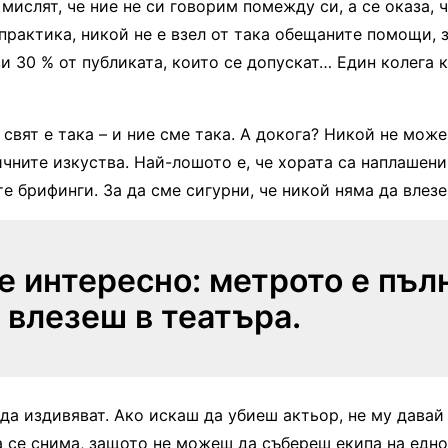
 мислят, че ние не си говорим помежду си, а се оказа, 
 практика, никой не е взел от така обещаните помощи, 
и 30 % от публиката, които се допускат… Един колега ка
л свят е така – и ние сме така. А докога? Никой не може
чните изкуства. Най-лошото е, че хората са наплашени
 брифинги. За да сме сигурни, че никой няма да влезе 
е интересно: метрото е пълн
влезеш в театъра.
да издивяват. Ако искаш да убиеш актьор, не му давай 
а се снима, защото не можеш да събереш екипа на едн