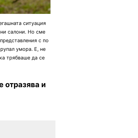
сегашната ситуация
ни салони. Но сме
 представления с по
рупал умора. Е, не
ка трябваше да се
е отразява и