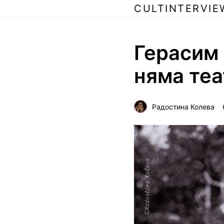
CULTINTERVIE
Герасим 
няма те
Радостина Колева