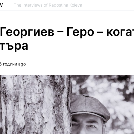
W
The Interviews of Radostina Koleva
Георгиев – Геро – кога
атъра
6 години ago