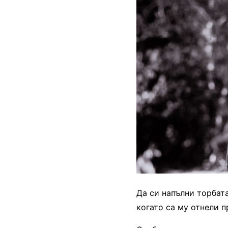
Да си напълни торбата
когато са му отнели п