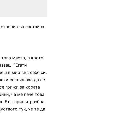
 отвори лъч светлина.
 това място, в което
азваш: “Егати
ееш в мир със себе си.
ски се върнаха да се
 се грижи за хората
рини, че ме пече това
. Българинът разбра,
уството тук, че те да