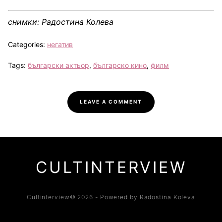
снимки: Радостина Колева
Categories:
негатив
Tags:
български актьор
,
българско кино
,
филм
LEAVE A COMMENT
CULTINTERVIEW
Cultinterview© 2026 - Powered by Radostina Koleva