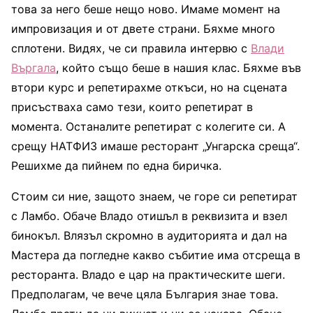
това за него беше нещо ново. Имаме момент на
импровизация и от двете страни. Бяхме много
сплотени. Видях, че си правила интервю с
Влади
Въргала
, който също беше в нашия клас. Бяхме във
втори курс и репетирахме откъси, но на сцената
присъстваха само тези, които репетират в
момента. Останалите репетират с колегите си. А
срещу НАТФИЗ имаше ресторант „Унгарска среща“.
Решихме да пийнем по една биричка.
Стоим си ние, защото знаем, че горе си репетират
с Ламбо. Обаче Владо отишъл в реквизита и взел
бинокъл. Влязъл скромно в аудиторията и дал на
Мастера да погледне какво събитие има отсреща в
ресторанта. Владо е цар на практическите шеги.
Предполагам, че вече цяла България знае това.