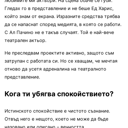
любимите ми актьори. На сцена обаче се губи.
Гледах го в представление и не беше Ед Харис,
който знам от екрана. Изразните средства трябва
да се напаснат според медията, в която се работи.
С Ал Пачино не е такъв случаят. Той е най-вече
театрален актьор.
Не преследвам проектите активно, защото съм
затрупан с работата си. Но се хващам, че мечтая
отново да усетя адреналина на театралното
представление.
Кога ти убягва спокойствието?
Истинското спокойствие е чистото съзнание.
Отвъд него е нещото, което не може да бъде
назовано или описано – вечността.