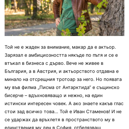
Той не е жаден за внимание, макар да е актьор.
Зарязал е амбициозността някъде по пътя и се е
втъкал в бизнеса с дърво. Вече не живее в
България, а в Австрия, и актьорството отдавна е
минало на отсрещния тротоар за него. Но появата
му във филма „Писма от Антарктида“ е същинско
бисерче – вдъхновяващо и нежно, на един
истински интересен човек. А ако знаете какъв глас
стои зад всичко това… Той е Иван Стаменов! И не
се ударжах да връхлетя в пространството му в
единствения му ден в София, отбелязващ