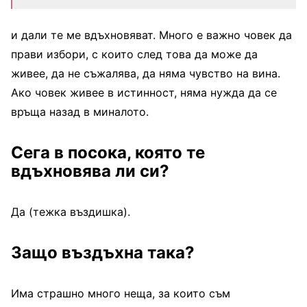
и дали те ме вдъхновяват. Много е важно човек да
прави избори, с които след това да може да
живее, да не съжалява, да няма чувство на вина.
Ако човек живее в истинност, няма нужда да се
връща назад в миналото.
Сега в посока, която те
вдъхновява ли си?
Да (тежка въздишка).
Защо въздъхна така?
Има страшно много неща, за които съм