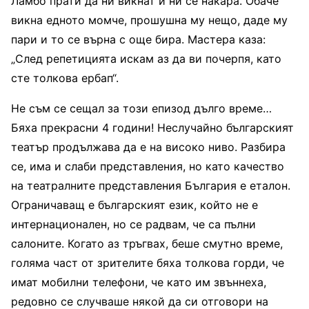
Ламбо прати да ни викнат и ни се накара. Обаче
викна едното момче, прошушна му нещо, даде му
пари и то се върна с още бира. Мастера каза:
„След репетицията искам аз да ви почерпя, като
сте толкова ербап“.
Не съм се сещал за този епизод дълго време…
Бяха прекрасни 4 години! Неслучайно българският
театър продължава да е на високо ниво. Разбира
се, има и слаби представления, но като качество
на театралните представления България е еталон.
Ограничаващ е българският език, който не е
интернационален, но се радвам, че са пълни
салоните. Когато аз тръгвах, беше смутно време,
голяма част от зрителите бяха толкова горди, че
имат мобилни телефони, че като им звъннеха,
редовно се случваше някой да си отговори на