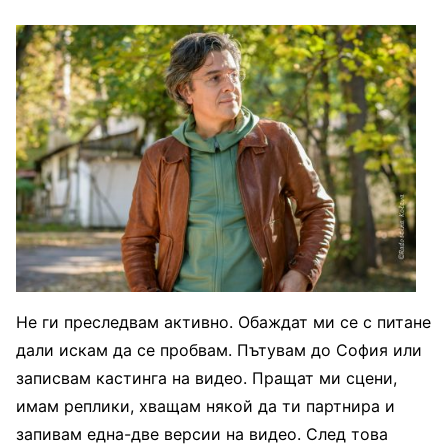
Не ги преследвам активно. Обаждат ми се с питане
дали искам да се пробвам. Пътувам до София или
записвам кастинга на видео. Пращат ми сцени,
имам реплики, хващам някой да ти партнира и
запивам една-две версии на видео. След това