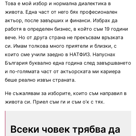
Това е мой избор и нормална диалектика в
живота. Една част от него бях професионален
актьор, после завърших и финанси. Избрах да
работя в определен бизнес, в който съм 19 години
вече. Но от друга страна не прекъсвам връзката
си. Имам толкова много приятели и близки, с
които сме учили заедно в НАТФИЗ. Напуснах
България буквално една година след завършването
и по-голямата част от актьорската ми кариера
беше реално извън страната.
Не съжалявам за изборите, които съм направил в
живота си. Приел съм ги и съм о’к с тях.
Всеки човек трябва да