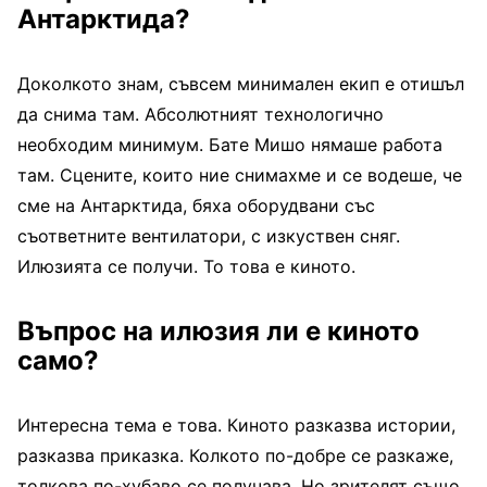
Антарктида?
Доколкото знам, съвсем минимален екип е отишъл
да снима там. Абсолютният технологично
необходим минимум. Бате Мишо нямаше работа
там. Сцените, които ние снимахме и се водеше, че
сме на Антарктида, бяха оборудвани със
съответните вентилатори, с изкуствен сняг.
Илюзията се получи. То това е киното.
Въпрос на илюзия ли е киното
само?
Интересна тема е това. Киното разказва истории,
разказва приказка. Колкото по-добре се разкаже,
толкова по-хубаво се получава. Но зрителят също