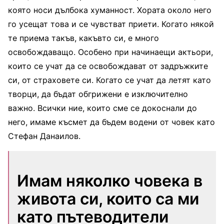
която носи дълбока хуманност. Хората около него
го усещат това и се чувстват приети. Когато някой
те приема такъв, какъвто си, е много
освобождаващо. Особено при начинаещи актьори,
които се учат да се освобождават от задръжките
си, от страховете си. Когато се учат да летят като
творци, да бъдат обгрижени е изключително
важно. Всички ние, които сме се докоснали до
него, имаме късмет да бъдем водени от човек като
Стефан Данаилов.
Имам няколко човека в
живота си, които са ми
като пътеводители