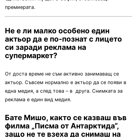
премиерата.
Не е ли малко особено един
актьор да е по-познат с лицето
си заради реклама на
супермаркет?
От доста време не съм активно занимаващ се
актьор. Съвсем нормално е актьор да се появи в
една медия, а след това – в друга. Снимката за
реклама е един вид медия.
Бате Мишо, както се казваш във
филма „Писма от Антарктида“,
защо не те взеха да снимаш на