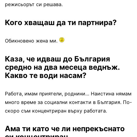
режисьорът си решава.
Кого хващаш да ти партнира?
Обикновено жена ми.
Каза, че идваш до България
средно на два месеца веднъж.
Какво те води насам?
Работа, имам приятели, роднини… Наистина нямам
много време за социални контакти в България. По-
скоро съм концентриран върху работата.
Ама ти като че ли непрекъснато
си концентриран.