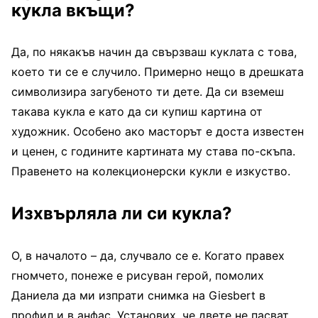
кукла вкъщи?
Да, по някакъв начин да свързваш куклата с това,
което ти се е случило. Примерно нещо в дрешката
символизира загубеното ти дете. Да си вземеш
такава кукла е като да си купиш картина от
художник. Особено ако масторът е доста известен
и ценен, с годините картината му става по-скъпа.
Правенето на колекционерски кукли е изкуство.
Изхвърляла ли си кукла?
О, в началото – да, случвало се е. Когато правех
гномчето, понеже е рисуван герой, помолих
Даниела да ми изпрати снимка на Giesbert в
профил и в анфас. Установих, че двете не пасват.