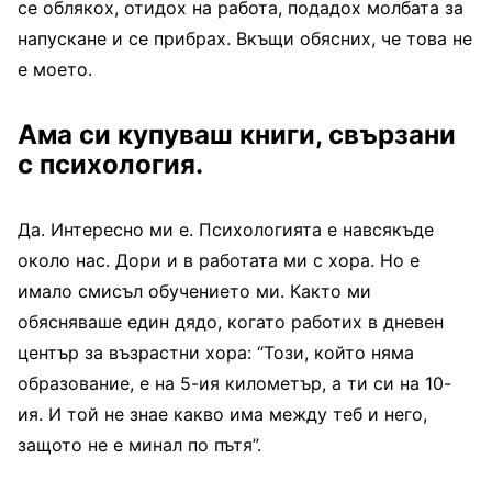
се облякох, отидох на работа, подадох молбата за
напускане и се прибрах. Вкъщи обясних, че това не
е моето.
Ама си купуваш книги, свързани
с психология.
Да. Интересно ми е. Психологията е навсякъде
около нас. Дори и в работата ми с хора. Но е
имало смисъл обучението ми. Както ми
обясняваше един дядо, когато работих в дневен
център за възрастни хора: “Този, който няма
образование, е на 5-ия километър, а ти си на 10-
ия. И той не знае какво има между теб и него,
защото не е минал по пътя”.