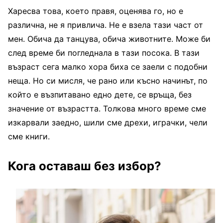
Харесва това, което правя, оценява го, но е
различна, не я привлича. Не е взела тази част от
мен. Обича да танцува, обича животните. Може би
след време би погледнала в тази посока. В тази
възраст сега малко хора биха се заели с подобни
неща. Но си мисля, че рано или късно начинът, по
който е възпитавано едно дете, се връща, без
значение от възрастта. Толкова много време сме
изкарвали заедно, шили сме дрехи, играчки, чели
сме книги.
Кога оставаш без избор?