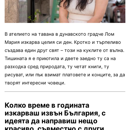
В ателието на тавана в дунавското градче Лом
Мария изкарва целия си ден. Кротко и търпеливо
създава един друг свят – този на куклите от вълна.
Тишината я е приютила и двете заедно ту са на
разходка сред природата, ту четат книги, ту
рисуват, или пък взимат платовете и конците, за да
творят интересни човеци.
Колко време в годината
изкарваш извън България, с
идеята да направиш нещо
красиво, съвместно с други