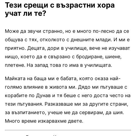
Тези срещи с възрастни хора
учат ли те?
Може да звучи странно, но е много по-лесно да се
общува с тях, отколкото с днешните млади. И ми е
приятно. Децата, дори в училище, вече не изучават
нищо, което да е свързано с бродиране, шиене,
плетене. На запад това го има в училищата.
Майката на баща ми е бабата, която оказа най-
голямо влияние в живота ми. Дядо ми пътуваше с
корабите по Дунав и тя беше с него доста често на
тези пътувания. Разказваше ми за другите страни,
за възпитанието, учеше ме да сервирам, да шия.
Много време изкарвахме двете.