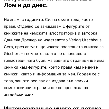
Лом и до днес.
Не знам, с годините. Силна съм в това, което
правя. Отделно се занимавам с фигурите от
книжките на немската илюстраторка и авторка
Даниела Дрешер на издателство Verlag Urachhaus.
Сега, през август, ще излезе последната книжка за
Giesbert – гномчето, което се е появило с
гръмотевичната буря. На задните страници ще има
снимки към фигурите, които правя към нейните
книжки, както и информация за мен. Гордея се с
това, защото все пак се издава във всички
немскоезични страни и ще се превежда на
английски език.
Интересуваш се много от детска