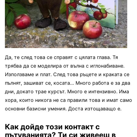
Да, те след това се справят с цялата глава. Тя
трябва да се моделира от вълна с иглонабиване.
Използваме и плат. След това ръцете и краката се
пълнят, зашиват се, косата… Много работа е за два
дни, докато трае курсът. Много е интензивно. Има
хора, които никога не са правили това и имат само
основни базисни умения. Доста изтощаващо е.
Как дойде този контакт с
пътуванията? Ти си живееш в