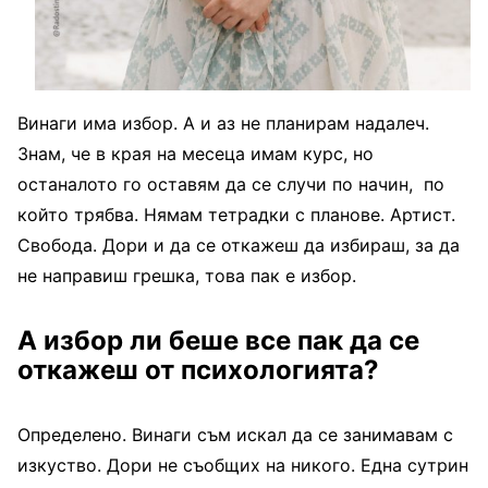
Винаги има избор. А и аз не планирам надалеч.
Знам, че в края на месеца имам курс, но
останалото го оставям да се случи по начин, по
който трябва. Нямам тетрадки с планове. Артист.
Свобода. Дори и да се откажеш да избираш, за да
не направиш грешка, това пак е избор.
А избор ли беше все пак да се
откажеш от психологията?
Определено. Винаги съм искал да се занимавам с
изкуство. Дори не съобщих на никого. Една сутрин