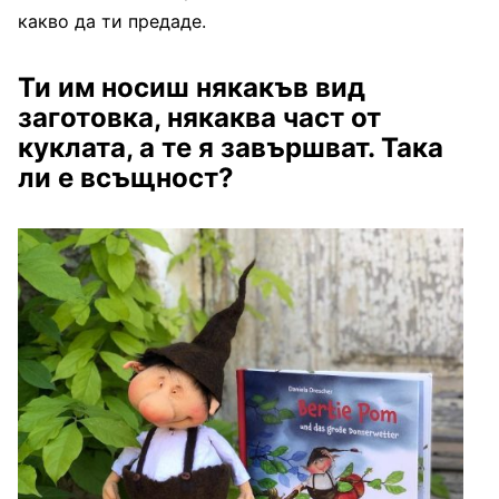
какво да ти предаде.
Ти им носиш някакъв вид
заготовка, някаква част от
куклата, а те я завършват. Така
ли е всъщност?