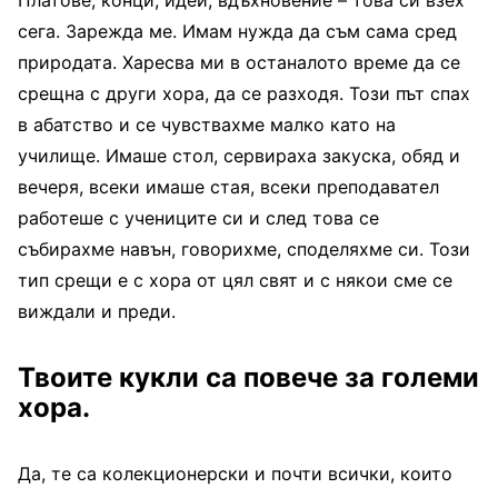
Платове, конци, идеи, вдъхновение – това си взех
сега. Зарежда ме. Имам нужда да съм сама сред
природата. Харесва ми в останалото време да се
срещна с други хора, да се разходя. Този път спах
в абатство и се чувствахме малко като на
училище. Имаше стол, сервираха закуска, обяд и
вечеря, всеки имаше стая, всеки преподавател
работеше с учениците си и след това се
събирахме навън, говорихме, споделяхме си. Този
тип срещи е с хора от цял свят и с някои сме се
виждали и преди.
Твоите кукли са повече за големи
хора.
Да, те са колекционерски и почти всички, които