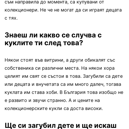
съм направила до момента, са купувани от
колекционери. Не че не могат да си играят децата
с тях.
Знаеш ли какво се случва с
куклите ти след това?
Някои стоят във витрини, а други обикалят със
собственика си различни места. На някои хора
целият им свят се състои в това. Загубили са дете
или децата и внучетата са им много далеч, тогава
куклата им става хоби. В България това изобщо не
е развито и звучи странно. А и цените на
колекционерските кукли са доста високи.
Ще си загубил дете и ще искаш