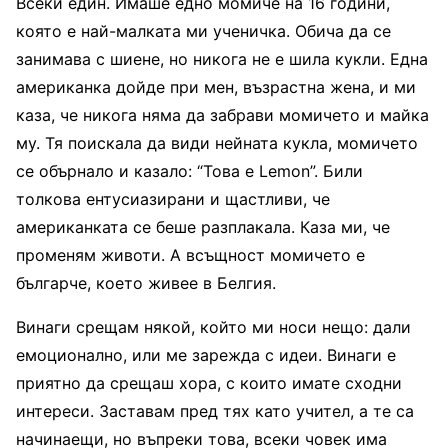
Всеки един. Имаше едно момиче на 16 години,
която е най-малката ми ученичка. Обича да се
занимава с шиене, но никога не е шила кукли. Една
американка дойде при мен, възрастна жена, и ми
каза, че никога няма да забрави момичето и майка
му. Тя поискала да види нейната кукла, момичето
се обърнало и казало: “Това е Lemon”. Били
толкова ентусиазирани и щастливи, че
американката се беше разплакала. Каза ми, че
променям животи. А всъщност момичето е
българче, което живее в Белгия.
Винаги срещам някой, който ми носи нещо: дали
емоционално, или ме зарежда с идеи. Винаги е
приятно да срещаш хора, с които имате сходни
интереси. Заставам пред тях като учител, а те са
начинаещи, но въпреки това, всеки човек има