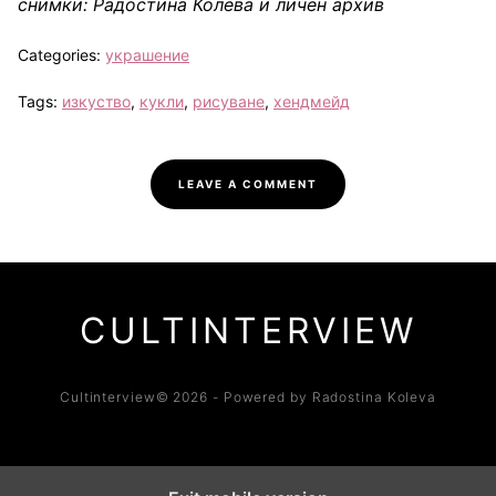
снимки: Радостина Колева и личен архив
Categories:
украшение
Tags:
изкуство
,
кукли
,
рисуване
,
хендмейд
LEAVE A COMMENT
CULTINTERVIEW
Cultinterview© 2026 - Powered by Radostina Koleva