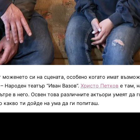
т моженето си на сцената, особено когато имат възмож
 – Народен театър “Иван Вазов”.
Христо Петков
е там, н
вътре в него. Освен това различните актьори умеят да 
 какво ти дойде на ума да ги попиташ.