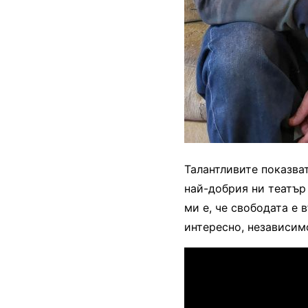
Талантливите показва
най-добрия ни театър
ми е, че свободата е 
интересно, независимо