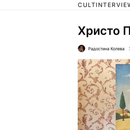
CULTINTERVIE
Христо П
Радостина Колева