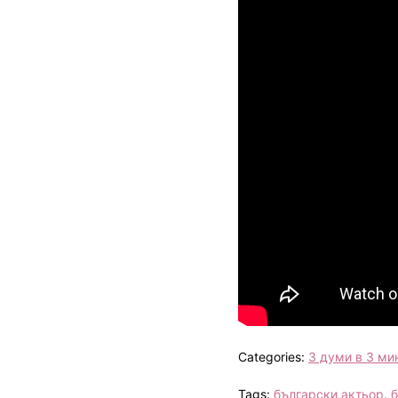
Categories:
3 думи в 3 ми
Tags:
български актьор
,
б