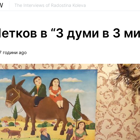
W
The Interviews of Radostina Koleva
етков в “3 думи в 3 м
7 години ago