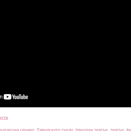
нути
ългарски сериал
,
Дяволското гърло
,
Народен театър
,
театър
,
ф