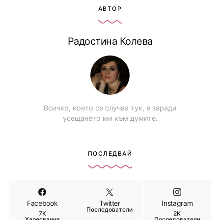
АВТОР
Радостина Колева
Всичко, което се случва тук, е заради
усещането ми към думите.
ПОСЛЕДВАЙ
Facebook
Twitter
Instagram
Последователи
7K
2K
Харесвания
Последователи