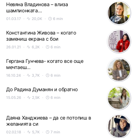
Невяна Владинова – влиза
шампионката…
01.03.17
20,0K
6 min
Константина Живова – когато
замениш екрана с бои
26.01.21
6,2K
6 min
Гергана Гунчева- когато все още
мечтаеш…
16.10.24
3,7K
6 min
До Радина Думанян и обратно
15.05.26
2,5K
6 min
Даяна Ханджиева – да се потопиш в
желанията си
02.02.18
5,7K
7 min