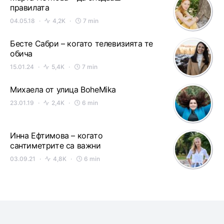
правилата
04.05.18
4,2K
7 min
Бесте Сабри – когато телевизията те
обича
15.01.24
5,4K
7 min
Михаела от улица BoheMika
23.01.19
2,4K
6 min
Инна Ефтимова – когато
сантиметрите са важни
03.09.21
4,8K
6 min