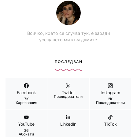
Всичко, което се случва тук, е заради
усещането ми към думите.
ПОСЛЕДВАЙ
Facebook
Twitter
Instagram
Последователи
7K
2K
Харесвания
Последователи
YouTube
LinkedIn
TikTok
26
Абонати