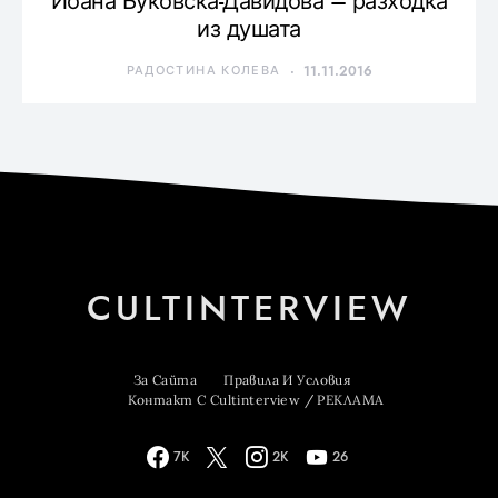
Йоана Буковска-Давидова – разходка
из душата
РАДОСТИНА КОЛЕВА
11.11.2016
CULTINTERVIEW
За Сайта
Правила И Условия
Контакт С Cultinterview / РЕКЛАМА
7K
2K
26