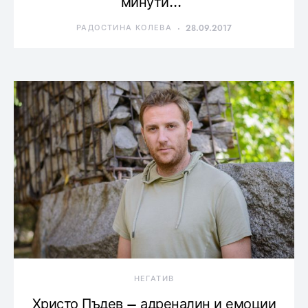
минути…“
РАДОСТИНА КОЛЕВА
28.09.2017
НЕГАТИВ
Христо Пъдев – адреналин и емоции