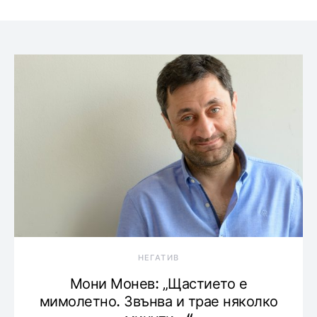
НЕГАТИВ
Мони Монев: „Щастието е
мимолетно. Звънва и трае няколко