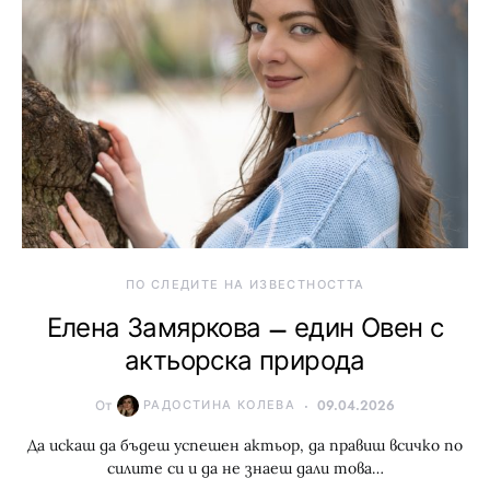
ПО СЛЕДИТЕ НА ИЗВЕСТНОСТТА
Елена Замяркова – един Овен с
актьорска природа
От
РАДОСТИНА КОЛЕВА
09.04.2026
Да искаш да бъдеш успешен актьор, да правиш всичко по
силите си и да не знаеш дали това…