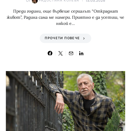
От
РАДОСТИНА КОЛЕВА
15.05.2026
Преди години, още вървеше сериалът “Откраднат
живот”, Радина сама ме намери. Приятно е да усетиш, че
някой е…
ПРОЧЕТИ ПОВЕЧЕ