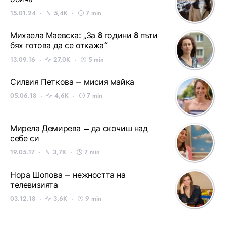
15.01.24
5,4K
7 min
Михаела Маевска: „За 8 години 8 пъти
бях готова да се откажа“
13.09.16
27,0K
5 min
Силвия Петкова – мисия майка
05.06.18
4,6K
7 min
Мирела Демирева – да скочиш над
себе си
19.05.17
3,7K
7 min
Нора Шопова – нежността на
телевизията
03.12.18
3,6K
9 min