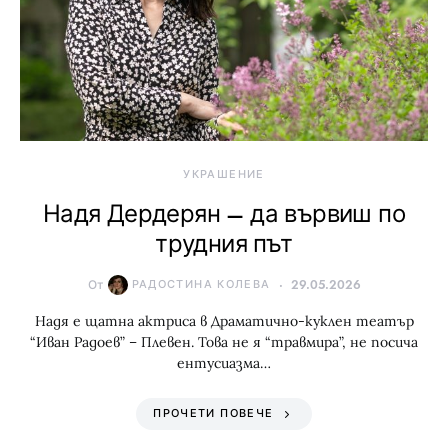
УКРАШЕНИЕ
Надя Дердерян – да вървиш по
трудния път
От
РАДОСТИНА КОЛЕВА
29.05.2026
Надя е щатна актриса в Драматично-куклен театър
“Иван Радоев” – Плевен. Това не я “травмира”, не посича
ентусиазма…
ПРОЧЕТИ ПОВЕЧЕ