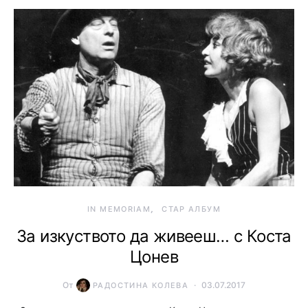
IN MEMORIAM
СТАР АЛБУМ
За изкуството да живееш… с Коста
Цонев
От
03.07.2017
РАДОСТИНА КОЛЕВА