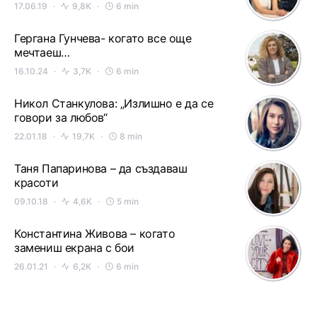
17.06.19
9,8K
6 min
Гергана Гунчева- когато все още
мечтаеш…
16.10.24
3,7K
6 min
Никол Станкулова: „Излишно е да се
говори за любов“
22.01.18
19,7K
8 min
Таня Папаринова – да създаваш
красоти
09.10.18
4,6K
5 min
Константина Живова – когато
замениш екрана с бои
26.01.21
6,2K
6 min