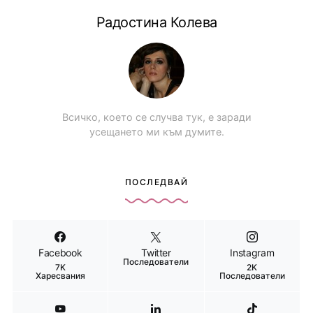
Радостина Колева
Всичко, което се случва тук, е заради
усещането ми към думите.
ПОСЛЕДВАЙ
Facebook
Twitter
Instagram
Последователи
7K
2K
Харесвания
Последователи