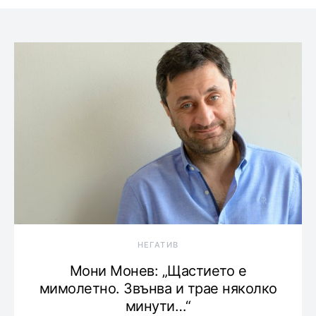
НЕГАТИВ
Мони Монев: „Щастието е
мимолетно. Звънва и трае няколко
минути…“