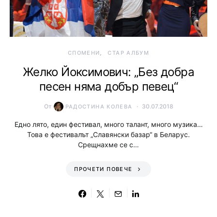
СПОМЕНИ
СТАР АЛБУМ
Желко Йоксимович: „Без добра
песен няма добър певец“
От
30.07.2018
РАДОСТИНА КОЛЕВА
Едно лято, един фестивал, много талант, много музика…
Това е фестивалът „Славянски базар“ в Беларус.
Срещнахме се с…
ПРОЧЕТИ ПОВЕЧЕ