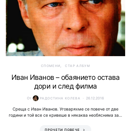
СПОМЕНИ
СТАР АЛБУМ
Иван Иванов – обаянието остава
дори и след филма
От
26.12.2016
РАДОСТИНА КОЛЕВА
Среща с Иван Иванов. Уговаряхме се повече от две
години и той все се кривеше в някаква необяснима за…
ПРОЧЕТИ ПОВЕЧЕ