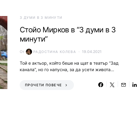
3 ДУМИ В 3 МИНУТИ
Стойо Мирков в “3 думи в 3
минути”
От
19.04.2021
РАДОСТИНА КОЛЕВА
Той е актьор, който беше на щат в театър “Зад
канала”, но го напусна, за да усети живота…
ПРОЧЕТИ ПОВЕЧЕ