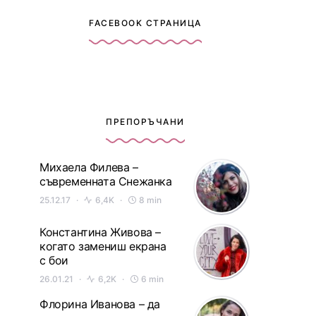
FACEBOOK СТРАНИЦА
ПРЕПОРЪЧАНИ
Михаела Филева –
съвременната Снежанка
25.12.17
6,4K
8 min
Константина Живова –
когато замениш екрана
с бои
26.01.21
6,2K
6 min
Флорина Иванова – да