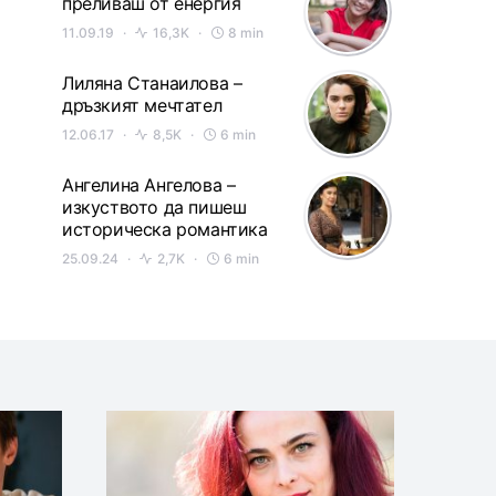
преливаш от енергия
11.09.19
16,3K
8 min
Лиляна Станаилова –
дръзкият мечтател
12.06.17
8,5K
6 min
Ангелина Ангелова –
изкуството да пишеш
историческа романтика
25.09.24
2,7K
6 min