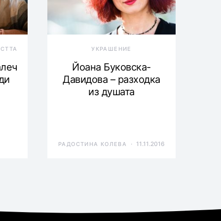
ОСТТА
УКРАШЕНИЕ
алеч
Йоана Буковска-
ди
Давидова – разходка
из душата
11.11.2016
РАДОСТИНА КОЛЕВА