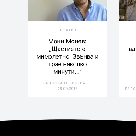
НЕГАТИВ
Мони Монев:
„Щастието е
ад
мимолетно. Звънва и
трае няколко
минути…“
РАДОСТИНА КОЛЕВА
28.09.2017
РАДО