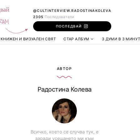
вай
@CULTINTERVIEW.RADOSTINAKOLEVA
Последователи
2305
RAM
ПОСЛЕДВАЙ
КНИЖЕН И ВИЗУАЛЕН СВЯТ
СТАР АЛБУМ
3 ДУМИ В 3 МИНУ
АВТОР
Радостина Колева
Всичко, което се случва тук, е
заради усещането ми към