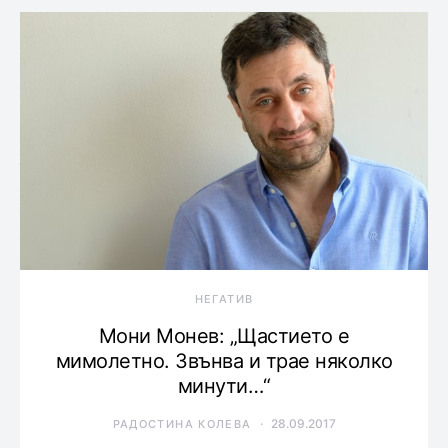
НЕГАТИВ
Мони Монев: „Щастието е
мимолетно. Звънва и трае няколко
минути…“
28.09.2017
РАДОСТИНА КОЛЕВА