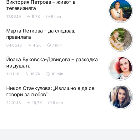
Виктория Петрова – живот в
телевизията
17.06.19
9,7K
6 min
Марта Петкова – да следваш
правилата
04.05.18
4,2K
7 min
Йоана Буковска-Давидова – разходка
из душата
11.11.16
16,7K
10 min
Никол Станкулова: „Излишно е да се
говори за любов“
22.01.18
19,7K
8 min