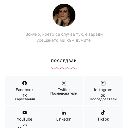
Всичко, което се случва тук, е заради
усещането ми към думите.
ПОСЛЕДВАЙ
Facebook
Twitter
Instagram
Последователи
7K
2K
Харесвания
Последователи
YouTube
LinkedIn
TikTok
26