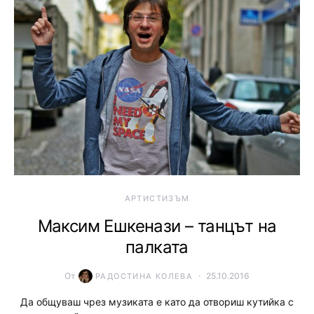
АРТИСТИЗЪМ
Максим Ешкенази – танцът на
палката
От
25.10.2016
РАДОСТИНА КОЛЕВА
Да общуваш чрез музиката е като да отвориш кутийка с