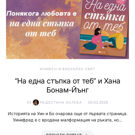
КНИЖЕН И ВИЗУАЛЕН СВЯТ
“На една стъпка от теб” и Хана
Бонам-Йънг
От
30.03.2026
РАДОСТИНА КОЛЕВА
Историята на Уин и Бо очарова още от първата страница.
Уинифред е с вродена малформация на ръката, но…