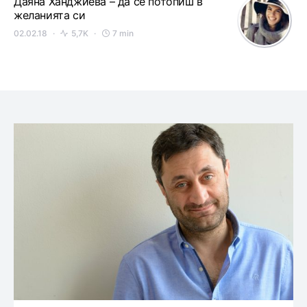
Даяна Ханджиева – да се потопиш в
желанията си
02.02.18
5,7K
7 min