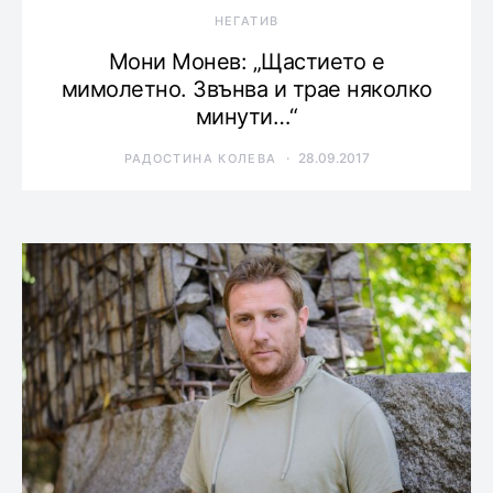
НЕГАТИВ
Мони Монев: „Щастието е
мимолетно. Звънва и трае няколко
минути…“
28.09.2017
РАДОСТИНА КОЛЕВА