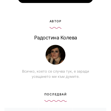
АВТОР
Радостина Колева
Всичко, което се случва тук, е заради
усещането ми към думите.
ПОСЛЕДВАЙ