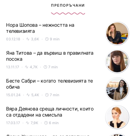
ПРЕПОРЪЧАНИ
Нора Шопова – нежността на
телевизията
03.12.18
3,6K
9 min
Яна Титова – да вървиш в правилната
посока
13.11.17
4,7K
7 min
Бесте Сабри – когато телевизията те
обича
15.01.24
5,4K
7 min
Вяра Деянова среща личности, които
са отдадени на смисъла
17.03.17
7,9K
6 min