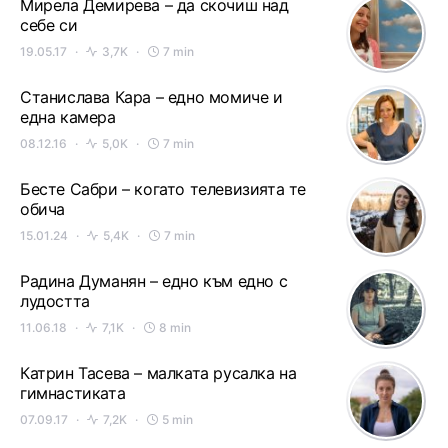
Мирела Демирева – да скочиш над
себе си
19.05.17
3,7K
7 min
Станислава Кара – едно момиче и
една камера
08.12.16
5,0K
7 min
Бесте Сабри – когато телевизията те
обича
15.01.24
5,4K
7 min
Радина Думанян – едно към едно с
лудостта
11.06.18
7,1K
8 min
Катрин Тасева – малката русалка на
гимнастиката
07.09.17
7,2K
5 min