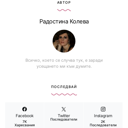
АВТОР
Радостина Колева
Всичко, което се случва тук, е заради
усещането ми към думите.
ПОСЛЕДВАЙ
Facebook
Twitter
Instagram
Последователи
7K
2K
Харесвания
Последователи