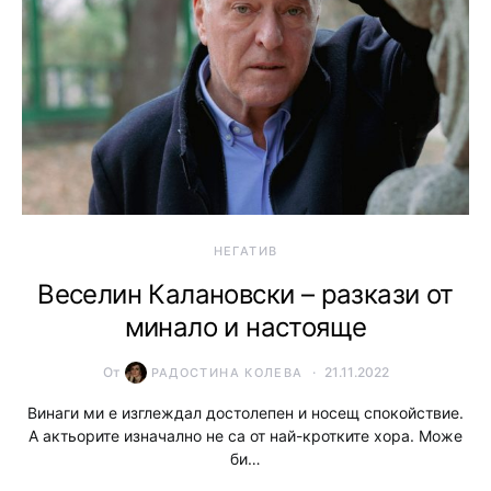
НЕГАТИВ
Веселин Калановски – разкази от
минало и настояще
От
21.11.2022
РАДОСТИНА КОЛЕВА
Винаги ми е изглеждал достолепен и носещ спокойствие.
А актьорите изначално не са от най-кротките хора. Може
би…