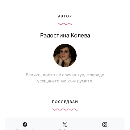
АВТОР
Радостина Колева
Всичко, което се случва тук, е заради
усещането ми към думите.
ПОСЛЕДВАЙ