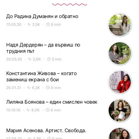
До Радина Думанян и обратно
15.05.26
2,5K
6 min
Надя Дердерян – да вървиш по
трудния път
29.05.26
2,6K
5 min
Константина Живова – когато
замениш екрана с бои
26.01.21
6,2K
6 min
Лиляна Боянова – един смислен човек
10.10.16
8,0K
6 min
Мария Асенова. Артист. Свобода.
13.06.23
4,9K
6 min