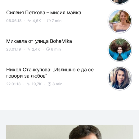
Силвия Петкова – мисия майка
05.06.18
4,6K
7 min
Михаела от улица BoheMika
23.01.19
2,4K
6 min
Никол Станкулова: „Излишно е да се
говори за любов“
22.01.18
19,7K
8 min