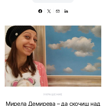
УКРАШЕНИЕ
Мирела Демирева – да скочиш над