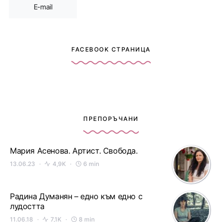
E-mail
FACEBOOK СТРАНИЦА
ПРЕПОРЪЧАНИ
Мария Асенова. Артист. Свобода.
13.06.23
4,9K
6 min
Радина Думанян – едно към едно с
лудостта
11.06.18
7,1K
8 min