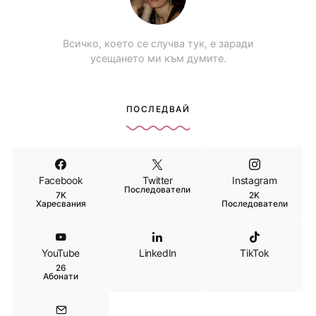
Всичко, което се случва тук, е заради
усещането ми към думите.
ПОСЛЕДВАЙ
Facebook
Twitter
Instagram
Последователи
7K
2K
Харесвания
Последователи
YouTube
LinkedIn
TikTok
26
Абонати