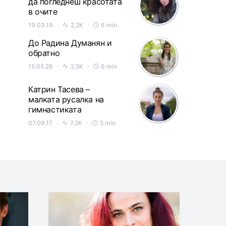
да погледнеш красотата
в очите
19.03.19
2,2K
6 min
До Радина Думанян и
обратно
15.05.26
2,5K
6 min
Катрин Тасева –
малката русалка на
гимнастиката
07.09.17
7,2K
5 min