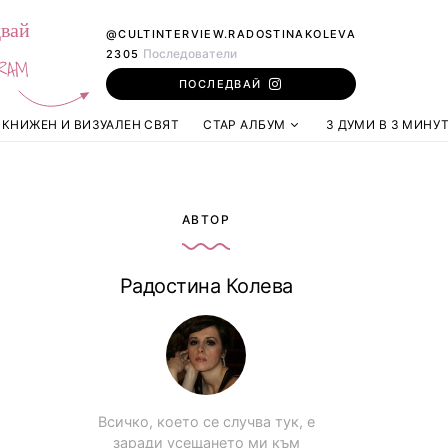
вай
@CULTINTERVIEW.RADOSTINAKOLEVA
Последователи
2305
RAM
ПОСЛЕДВАЙ
КНИЖЕН И ВИЗУАЛЕН СВЯТ
СТАР АЛБУМ
3 ДУМИ В 3 МИНУ
АВТОР
Радостина Колева
Всичко, което се случва тук, е
заради усещането ми към