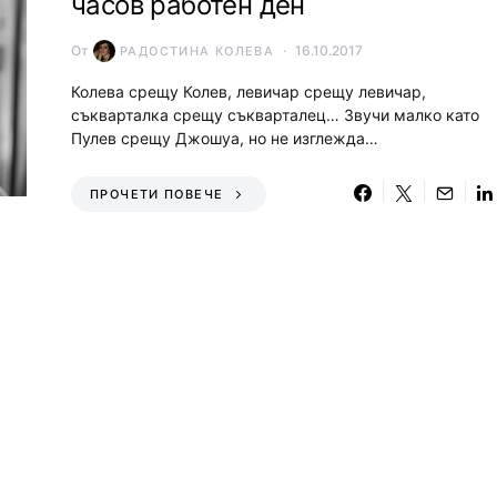
часов работен ден
От
16.10.2017
РАДОСТИНА КОЛЕВА
Колева срещу Колев, левичар срещу левичар,
съкварталка срещу съкварталец… Звучи малко като
Пулев срещу Джошуа, но не изглежда…
ПРОЧЕТИ ПОВЕЧЕ