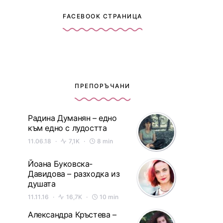
FACEBOOK СТРАНИЦА
ПРЕПОРЪЧАНИ
Радина Думанян – едно
към едно с лудостта
11.06.18
7,1K
8 min
Йоана Буковска-
Давидова – разходка из
душата
11.11.16
16,7K
10 min
Александра Кръстева –