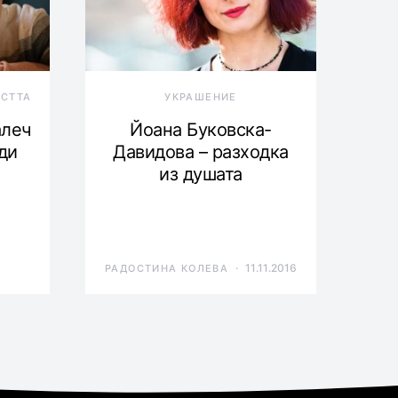
ОСТТА
УКРАШЕНИЕ
алеч
Йоана Буковска-
ди
Давидова – разходка
из душата
11.11.2016
РАДОСТИНА КОЛЕВА