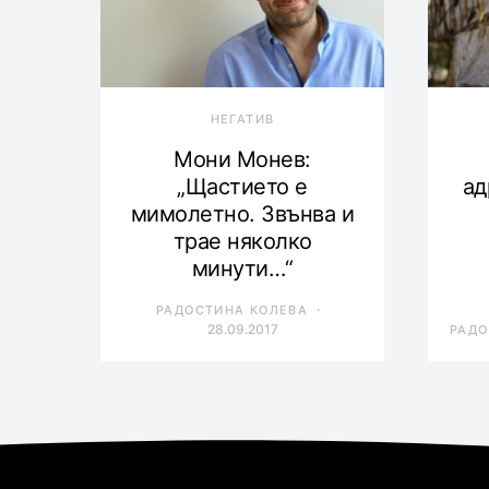
НЕГАТИВ
Мони Монев:
„Щастието е
ад
мимолетно. Звънва и
трае няколко
минути…“
РАДОСТИНА КОЛЕВА
28.09.2017
РАДО