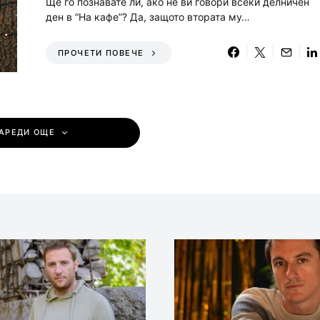
Ще го познавате ли, ако не ви говори всеки делничен
ден в “На кафе”? Да, защото втората му…
ПРОЧЕТИ ПОВЕЧЕ
АРЕДИ ОЩЕ