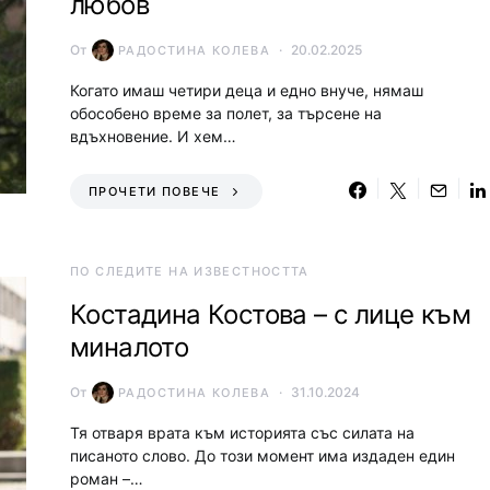
любов
От
20.02.2025
РАДОСТИНА КОЛЕВА
Когато имаш четири деца и едно внуче, нямаш
обособено време за полет, за търсене на
вдъхновение. И хем…
ПРОЧЕТИ ПОВЕЧЕ
ПО СЛЕДИТЕ НА ИЗВЕСТНОСТТА
Костадина Костова – с лице към
миналото
От
31.10.2024
РАДОСТИНА КОЛЕВА
Тя отваря врата към историята със силата на
писаното слово. До този момент има издаден един
роман –…