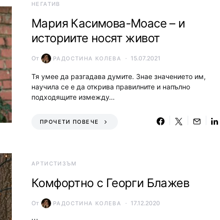
НЕГАТИВ
Мария Касимова-Моасе – и
историите носят живот
От
15.07.2021
РАДОСТИНА КОЛЕВА
Тя умее да разгадава думите. Знае значението им,
научила се е да открива правилните и напълно
подходящите измежду…
ПРОЧЕТИ ПОВЕЧЕ
АРТИСТИЗЪМ
Комфортно с Георги Блажев
От
17.12.2020
РАДОСТИНА КОЛЕВА