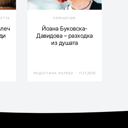
ОСТТА
УКРАШЕНИЕ
алеч
Йоана Буковска-
ди
Давидова – разходка
из душата
11.11.2016
РАДОСТИНА КОЛЕВА