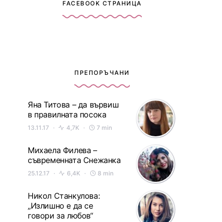
FACEBOOK СТРАНИЦА
ПРЕПОРЪЧАНИ
Яна Титова – да вървиш
в правилната посока
13.11.17
4,7K
7 min
Михаела Филева –
съвременната Снежанка
25.12.17
6,4K
8 min
Никол Станкулова:
„Излишно е да се
говори за любов“