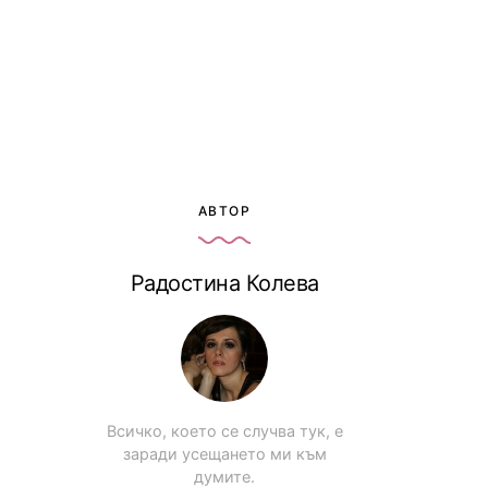
АВТОР
Радостина Колева
Всичко, което се случва тук, е
заради усещането ми към
думите.