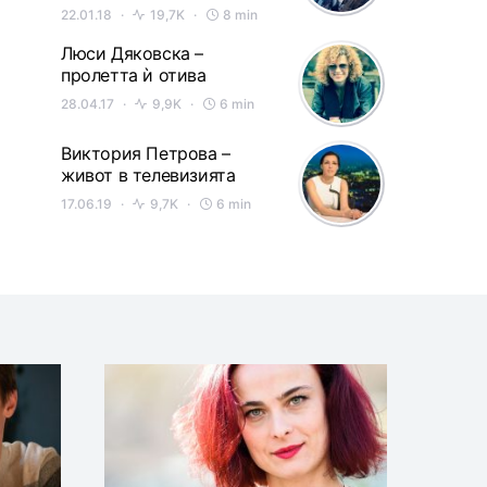
22.01.18
19,7K
8 min
Люси Дяковска –
пролетта ѝ отива
28.04.17
9,9K
6 min
Виктория Петрова –
живот в телевизията
17.06.19
9,7K
6 min