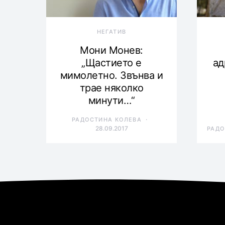
НЕГАТИВ
Мони Монев:
„Щастието е
ад
мимолетно. Звънва и
трае няколко
минути…“
РАДОСТИНА КОЛЕВА
28.09.2017
РАДО