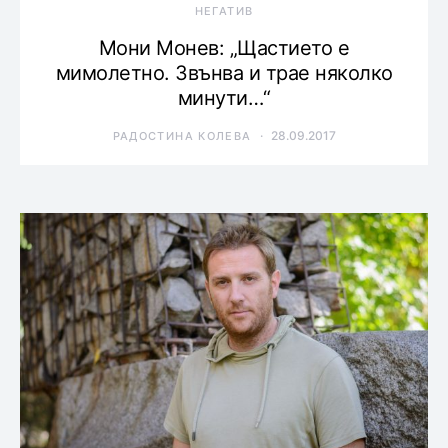
НЕГАТИВ
Мони Монев: „Щастието е
мимолетно. Звънва и трае няколко
минути…“
28.09.2017
РАДОСТИНА КОЛЕВА