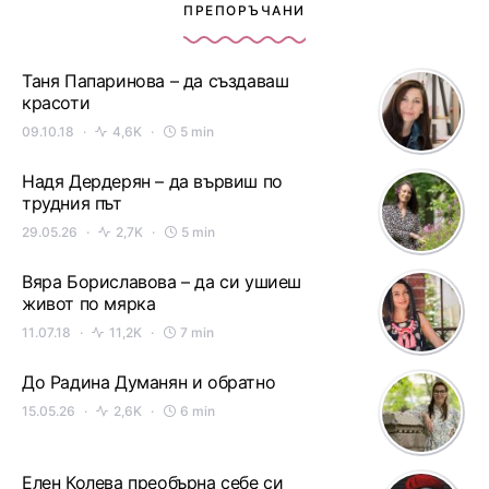
ПРЕПОРЪЧАНИ
Таня Папаринова – да създаваш
красоти
09.10.18
4,6K
5 min
Надя Дердерян – да вървиш по
трудния път
29.05.26
2,7K
5 min
Вяра Бориславова – да си ушиеш
живот по мярка
11.07.18
11,2K
7 min
До Радина Думанян и обратно
15.05.26
2,6K
6 min
Елен Колева преобърна себе си