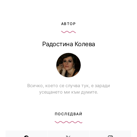
АВТОР
Радостина Колева
Всичко, което се случва тук, е заради
усещането ми към думите.
ПОСЛЕДВАЙ