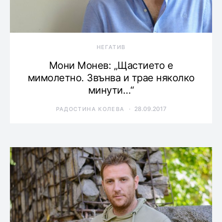
НЕГАТИВ
Мони Монев: „Щастието е
мимолетно. Звънва и трае няколко
минути…“
28.09.2017
РАДОСТИНА КОЛЕВА