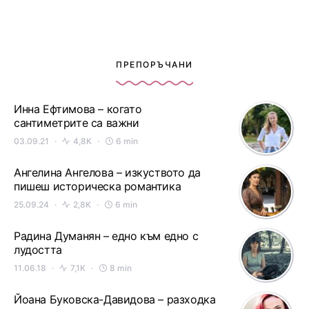
ПРЕПОРЪЧАНИ
Инна Ефтимова – когато
сантиметрите са важни
03.09.21
4,8K
6 min
Ангелина Ангелова – изкуството да
пишеш историческа романтика
25.09.24
2,8K
6 min
Радина Думанян – едно към едно с
лудостта
11.06.18
7,1K
8 min
Йоана Буковска-Давидова – разходка