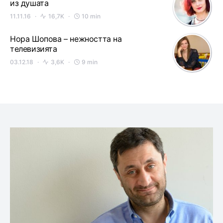
из душата
11.11.16
16,7K
10 min
Нора Шопова – нежността на
телевизията
03.12.18
3,6K
9 min