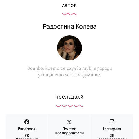
АВТОР
Радостина Колева
Всичко, което се случва тук, е заради
усещането ми към думите.
ПОСЛЕДВАЙ
Facebook
Twitter
Instagram
Последователи
7K
2K