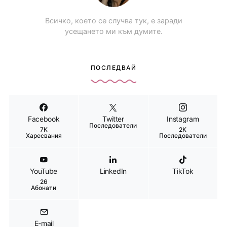
Всичко, което се случва тук, е заради
усещането ми към думите.
ПОСЛЕДВАЙ
Facebook
Twitter
Instagram
Последователи
7K
2K
Харесвания
Последователи
YouTube
LinkedIn
TikTok
26
Абонати
E-mail