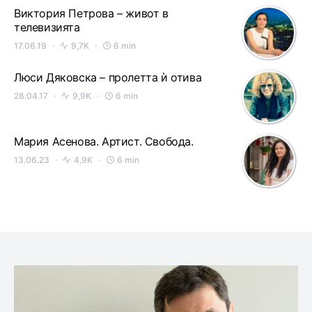
Виктория Петрова – живот в
телевизията
17.06.19
9,7K
6 min
Люси Дяковска – пролетта ѝ отива
28.04.17
9,9K
6 min
Мария Асенова. Артист. Свобода.
13.06.23
4,9K
6 min