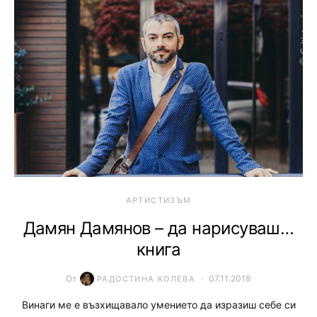
АРТИСТИЗЪМ
Дамян Дамянов – да нарисуваш…
книга
От
07.11.2018
РАДОСТИНА КОЛЕВА
Винаги ме е възхищавало умението да изразиш себе си