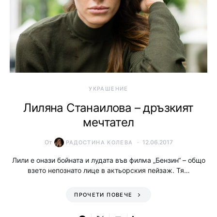
УКРАШЕНИЕ
Лиляна Станаилова – дръзкият
мечтател
От
12.06.2017
РАДОСТИНА КОЛЕВА
Лили е онази бойната и лудата във филма „Бензин“ – общо
взето непознато лице в актьорския пейзаж. Тя…
ПРОЧЕТИ ПОВЕЧЕ