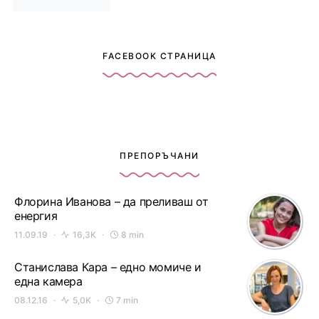
FACEBOOK СТРАНИЦА
ПРЕПОРЪЧАНИ
Флорина Иванова – да преливаш от
енергия
11.09.19
16,3K
8 min
Станислава Кара – едно момиче и
една камера
08.12.16
5,0K
7 min