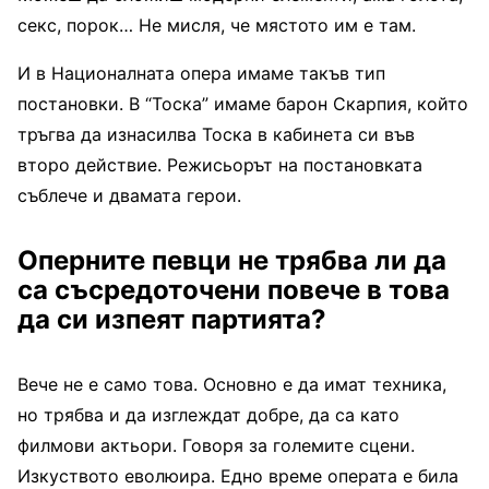
секс, порок… Не мисля, че мястото им е там.
И в Националната опера имаме такъв тип
постановки. В “Тоска” имаме барон Скарпия, който
тръгва да изнасилва Тоска в кабинета си във
второ действие. Режисьорът на постановката
съблече и двамата герои.
Оперните певци не трябва ли да
са съсредоточени повече в това
да си изпеят партията?
Вече не е само това. Основно е да имат техника,
но трябва и да изглеждат добре, да са като
филмови актьори. Говоря за големите сцени.
Изкуството еволюира. Едно време операта е била