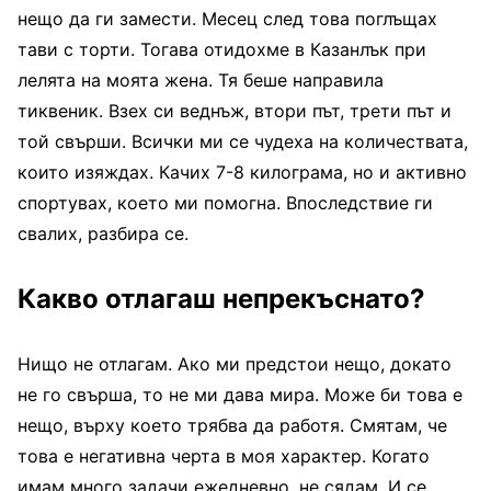
нещо да ги замести. Месец след това поглъщах
тави с торти. Тогава отидохме в Казанлък при
лелята на моята жена. Тя беше направила
тиквеник. Взех си веднъж, втори път, трети път и
той свърши. Всички ми се чудеха на количествата,
които изяждах. Качих 7-8 килограма, но и активно
спортувах, което ми помогна. Впоследствие ги
свалих, разбира се.
Какво отлагаш непрекъснато?
Нищо не отлагам. Ако ми предстои нещо, докато
не го свърша, то не ми дава мира. Може би това е
нещо, върху което трябва да работя. Смятам, че
това е негативна черта в моя характер. Когато
имам много задачи ежедневно, не сядам. И се