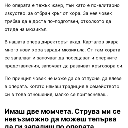
Но операта е тежък жанр, тъй като е по-елитарно
изкуство, за отбран кръг от хора. За нея човек
трябва да е доста по-подготвен, отколкото да
отиде на мюзикъл.
В нашата опера директорът акад. Карталов вкара
много нови хора заради мюзикъла. От там хората
се запалват и започват да посещават и оперните
представления, започват да развиват кръгозора си.
По принцип човек не може да се отпусне, да влезе
в операта. Когато нямаш традиция в семейството
си в това отношения, малко се притесняваш.
Имаш две момчета. Струва ми се
невъзможно да можеш тепърва
да ги запалиш по операта…