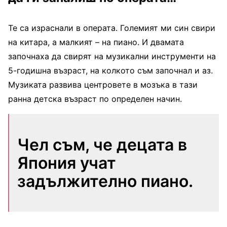
Те са израснали в операта. Големият ми син свири
на китара, а малкият – на пиано. И двамата
започнаха да свирят на музикални инструменти на
5-годишна възраст, на колкото съм започнал и аз.
Музиката развива центровете в мозъка в тази
ранна детска възраст по определен начин.
Чел съм, че децата в
Япония учат
задължително пиано.