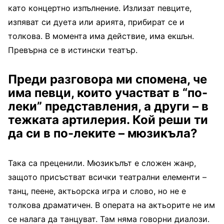
като концертно изпълнение. Излизат певците,
изпяват си дуета или арията, прибират се и
толкова. В момента има действие, има екшън.
Превърна се в истински театър.
Преди разговора ми спомена, че
има певци, които участват в “по-
леки” представления, а други – в
тежката артилерия. Кой реши ти
да си в по-леките – мюзикъла?
Така са преценили. Мюзикълът е сложен жанр,
защото присъстват всички театрални елементи –
танц, пеене, актьорска игра и слово, но не е
толкова драматичен. В операта на актьорите не им
се налага да танцуват. Там няма говорни диалози.