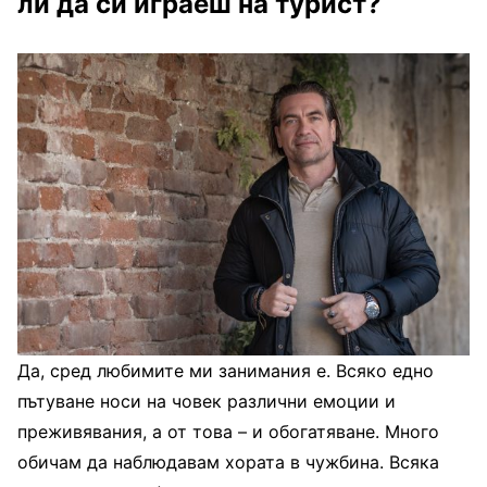
ли да си играеш на турист?
Да, сред любимите ми занимания е. Всяко едно
пътуване носи на човек различни емоции и
преживявания, а от това – и обогатяване. Много
обичам да наблюдавам хората в чужбина. Всяка