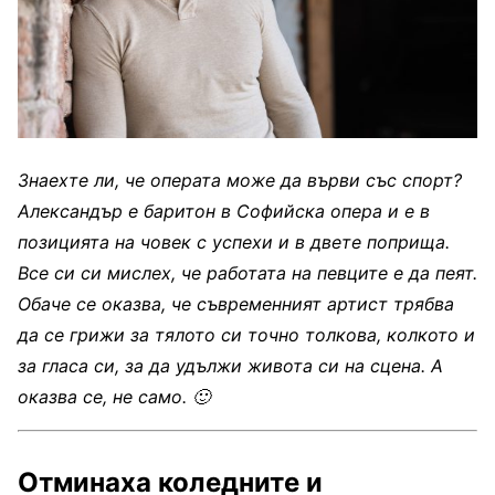
Знаехте ли, че операта може да върви със спорт?
Александър е баритон в Софийска опера и е в
позицията на човек с успехи и в двете поприща.
Все си си мислех, че работата на певците е да пеят.
Обаче се оказва, че съвременният артист трябва
да се грижи за тялото си точно толкова, колкото и
за гласа си, за да удължи живота си на сцена. А
оказва се, не само.
🙂
Отминаха коледните и