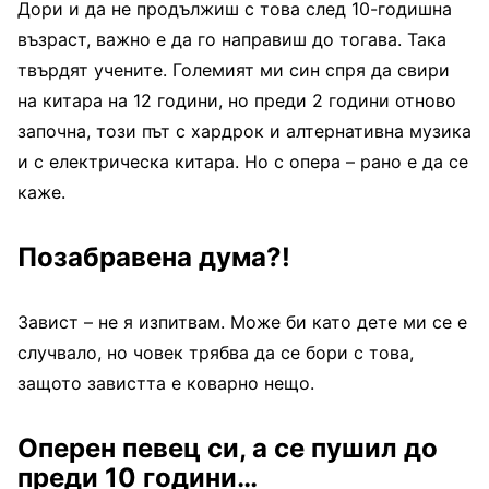
Дори и да не продължиш с това след 10-годишна
възраст, важно е да го направиш до тогава. Така
твърдят учените. Големият ми син спря да свири
на китара на 12 години, но преди 2 години отново
започна, този път с хардрок и алтернативна музика
и с електрическа китара. Но с опера – рано е да се
каже.
Позабравена дума?!
Завист – не я изпитвам. Може би като дете ми се е
случвало, но човек трябва да се бори с това,
защото завистта е коварно нещо.
Оперен певец си, а се пушил до
преди 10 години…