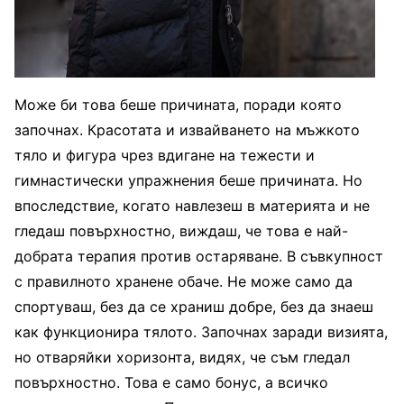
Може би това беше причината, поради която
започнах. Красотата и извайването на мъжкото
тяло и фигура чрез вдигане на тежести и
гимнастически упражнения беше причината. Но
впоследствие, когато навлезеш в материята и не
гледаш повърхностно, виждаш, че това е най-
добрата терапия против остаряване. В съвкупност
с правилното хранене обаче. Не може само да
спортуваш, без да се храниш добре, без да знаеш
как функционира тялото. Започнах заради визията,
но отваряйки хоризонта, видях, че съм гледал
повърхностно. Това е само бонус, а всичко