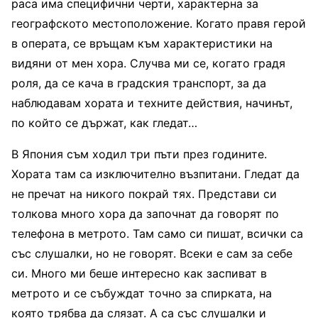
раса има специфични черти, характерна за
географското местоположение. Когато правя герой
в операта, се връщам към характеристики на
видяни от мен хора. Случва ми се, когато градя
роля, да се кача в градския транспорт, за да
наблюдавам хората и техните действия, начинът,
по който се държат, как гледат…
В Япония съм ходил три пъти през годините.
Хората там са изключително възпитани. Гледат да
не пречат на никого покрай тях. Представи си
толкова много хора да започнат да говорят по
телефона в метрото. Там само си пишат, всички са
със слушалки, но не говорят. Всеки е сам за себе
си. Много ми беше интересно как заспиват в
метрото и се събуждат точно за спирката, на
която трябва да слязат. А са със слушалки и