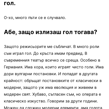
гол.
О-хо, много пъти се е случвало.
Абе, защо излизаш гол тогава?
Защото режисьорите ме събличат. В много роли
съм играл гол. До кръста имам предвид. В
съвременния театър всичко се среща. Особено в
Германия. Има хора, които играят чисто голи. Има
дори вулгарни постановки. И попадат в другата
крайност: обръщат постановките от класически в
модерни, защото уж има еволюция и живеем в
модерен свят. Хубаво, съгласен съм, но операта е
класическо изкуство. Говорим за други години.
Можеш да сложиш модерни елементи, ама голота,