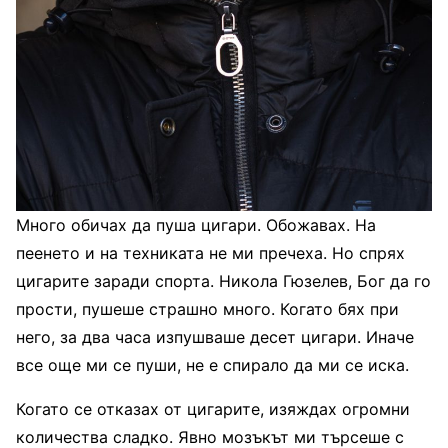
Много обичах да пуша цигари. Обожавах. На
пеенето и на техниката не ми пречеха. Но спрях
цигарите заради спорта. Никола Гюзелев, Бог да го
прости, пушеше страшно много. Когато бях при
него, за два часа изпушваше десет цигари. Иначе
все още ми се пуши, не е спирало да ми се иска.
Когато се отказах от цигарите, изяждах огромни
количества сладко. Явно мозъкът ми търсеше с