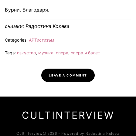
Бурни. Благодаря.
снимки: Радостина Колева
Categories:
АРТистизъм
Tags:
изкуство
,
музика
,
опера
,
опера и балет
LEAVE A COMMENT
CULTINTERVIEW
Cultinterview© 2026 - Powered by Radostina Koleva