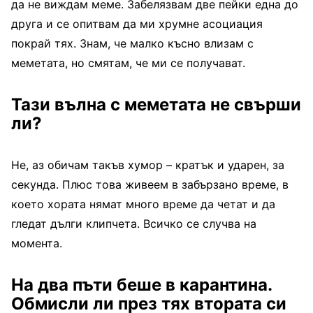
да не виждам меме. Забелязвам две пейки една до
друга и се опитвам да ми хрумне асоциация
покрай тях. Знам, че малко късно влизам с
меметата, но смятам, че ми се получават.
Тази вълна с меметата не свърши
ли?
Не, аз обичам такъв хумор – кратък и ударен, за
секунда. Плюс това живеем в забързано време, в
което хората нямат много време да четат и да
гледат дълги клипчета. Всичко се случва на
момента.
На два пъти беше в карантина.
Обмисли ли през тях втората си