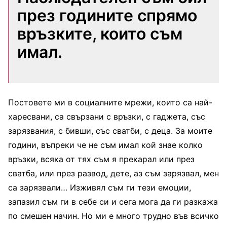
през годините спрямо
връзките, които съм
имал.
Постовете ми в социалните мрежи, които са най-
харесвани, са свързани с връзки, с гаджета, със
зарязвания, с бивши, със сватби, с деца. За моите
години, въпреки че не съм имал кой знае колко
връзки, всяка от тях съм я прекарал или през
сватба, или през развод, дете, аз съм зарязвал, мен
са зарязвали… Изживял съм ги тези емоции,
запазил съм ги в себе си и сега мога да ги разкажа
по смешен начин. Но ми е много трудно във всичко