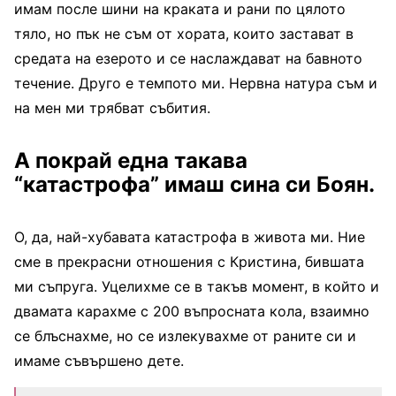
имам после шини на краката и рани по цялото
тяло, но пък не съм от хората, които застават в
средата на езерото и се наслаждават на бавното
течение. Друго е темпото ми. Нервна натура съм и
на мен ми трябват събития.
А покрай една такава
“катастрофа” имаш сина си Боян.
О, да, най-хубавата катастрофа в живота ми. Ние
сме в прекрасни отношения с Кристина, бившата
ми съпруга. Уцелихме се в такъв момент, в който и
двамата карахме с 200 въпросната кола, взаимно
се блъснахме, но се излекувахме от раните си и
имаме съвършено дете.