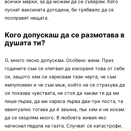
всички мерки, за да можем да се съберем. Като
пуснат ваксината догодина, би трябвало да се
пооправят нещата.
Кого допускаш да се размотава в
душата ти?
О, много лесно допускам. Особено жени. През
годините съм се опитвал да изкореня това от себе
си, защото хем си харесвам тази черта, че съм
импулсивен и че съм мъж, който не се страхува да
си показва чувствата, не стоя да чакам тя да ми
пише първа, да ми хареса първа два-три поста, та
евентуално тогава да ѝ звънна, пък хем и не искам
да се хвърлям много. В любовта живея яко
натиснал педала на газта. Случват се катастрофи,