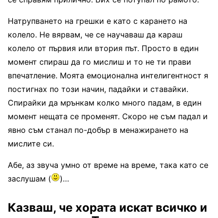
Натрупването на грешки е като с карането на
колело. Не вярвам, че се научаваш да караш
колело от първия или втория път. Просто в един
момент спираш да го мислиш и то не ти прави
впечатление. Моята емоционална интелигентност я
постигнах по този начин, падайки и ставайки.
Спирайки да мрънкам колко много падам, в един
момент нещата се променят. Скоро не съм падал и
явно съм станал по-добър в менажирането на
мислите си.
Абе, аз звуча умно от време на време, така като се
заслушам (
)…
Казваш, че хората искат всичко и