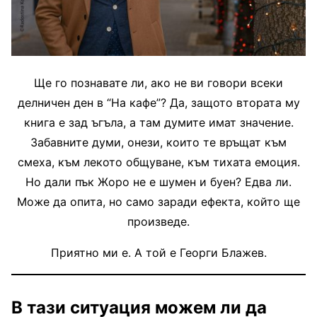
Ще го познавате ли, ако не ви говори всеки
делничен ден в “На кафе”? Да, защото втората му
книга е зад ъгъла, а там думите имат значение.
Забавните думи, онези, които те връщат към
смеха, към лекото общуване, към тихата емоция.
Но дали пък Жоро не е шумен и буен? Едва ли.
Може да опита, но само заради ефекта, който ще
произведе.
Приятно ми е. А той е Георги Блажев.
В тази ситуация можем ли да