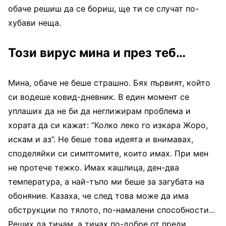
обаче решиш да се бориш, ще ти се случат по-
хубави неща.
Този вирус мина и през теб…
Мина, обаче не беше страшно. Бях първият, който
си водеше ковид-дневник. В един момент се
уплаших да не би да неглижирам проблема и
хората да си кажат: “Колко леко го изкара Жоро,
искам и аз”. Не беше това идеята и внимавах,
споделяйки си симптомите, които имах. При мен
не протече тежко. Имах кашлица, ден-два
температура, а най-тъпо ми беше за загубата на
обоняние. Казаха, че след това може да има
обструкции по тялото, по-намалени способности…
Реших да тичам, а тичах по-добре от преди.