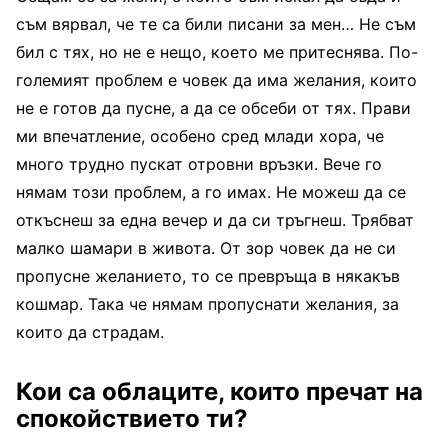
съм вярвал, че те са били писани за мен… Не съм
бил с тях, но не е нещо, което ме притеснява. По-
големият проблем е човек да има желания, които
не е готов да пусне, а да се обсеби от тях. Прави
ми впечатление, особено сред млади хора, че
много трудно пускат отровни връзки. Вече го
нямам този проблем, а го имах. Не можеш да се
откъснеш за една вечер и да си тръгнеш. Трябват
малко шамари в живота. От зор човек да не си
пропусне желанието, то се превръща в някакъв
кошмар. Така че нямам пропуснати желания, за
които да страдам.
Кои са облаците, които пречат на
спокойствието ти?