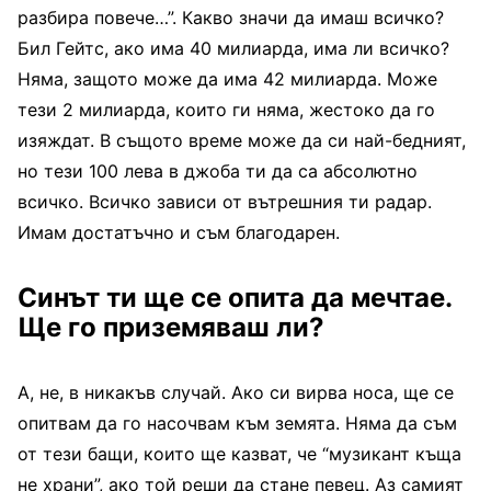
разбира повече…”. Какво значи да имаш всичко?
Бил Гейтс, ако има 40 милиарда, има ли всичко?
Няма, защото може да има 42 милиарда. Може
тези 2 милиарда, които ги няма, жестоко да го
изяждат. В същото време може да си най-бедният,
но тези 100 лева в джоба ти да са абсолютно
всичко. Всичко зависи от вътрешния ти радар.
Имам достатъчно и съм благодарен.
Синът ти ще се опита да мечтае.
Ще го приземяваш ли?
А, не, в никакъв случай. Ако си вирва носа, ще се
опитвам да го насочвам към земята. Няма да съм
от тези бащи, които ще казват, че “музикант къща
не храни”, ако той реши да стане певец. Аз самият