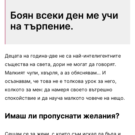
Боян всеки ден ме учи
на търпение.
Децата на година-две не са най-интелигентните
същества на света, дори не могат да говорят.
Малкият чупи, хвърля, а аз обяснявам… И
осъзнавам, че това не е толкова урок за него,
колкото за мен: да намеря своето вътрешно
спокойствие и да науча малкото човече на нещо.
Имаш ли пропуснати желания?
Сещам се за жени, с които съм искал да бъда и