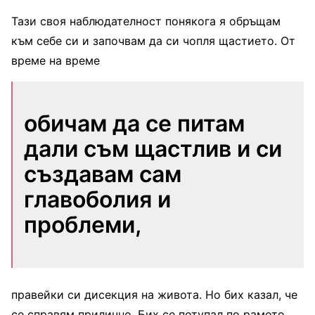
Тази своя наблюдателност понякога я обръщам
към себе си и започвам да си чопля щастието. От
време на време
обичам да се питам
дали съм щастлив и си
създавам сам
главоболия и
проблеми,
правейки си дисекция на живота. Но бих казал, че
се справям прилично. Бих се потупал по рамото.