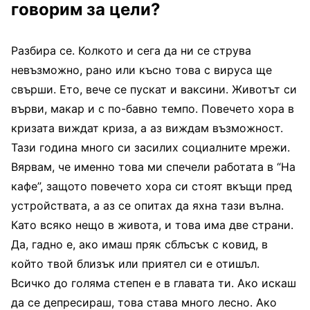
говорим за цели?
Разбира се. Колкото и сега да ни се струва
невъзможно, рано или късно това с вируса ще
свърши. Ето, вече се пускат и ваксини. Животът си
върви, макар и с по-бавно темпо. Повечето хора в
кризата виждат криза, а аз виждам възможност.
Тази година много си засилих социалните мрежи.
Вярвам, че именно това ми спечели работата в “На
кафе”, защото повечето хора си стоят вкъщи пред
устройствата, а аз се опитах да яхна тази вълна.
Като всяко нещо в живота, и това има две страни.
Да, гадно е, ако имаш пряк сблъсък с ковид, в
който твой близък или приятел си е отишъл.
Всичко до голяма степен е в главата ти. Ако искаш
да се депресираш, това става много лесно. Ако