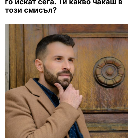
го искат сега. Ти какво чакаш в
този смисъл?