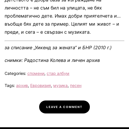
личността – не съм бил на улицата, не бях
проблематично дете. Имах добри приятелчета и…
въобще бях дете за пример. Целият ми живот – и
преди, и сега – е свързан с музиката.
за списание „Уикенд за жената“ и БНР (2010 г.)
снимки: Радостина Колева и личен архив
Categories:
спомени
,
стар албум
Tags:
архив
,
Евровизия
,
музика
,
песен
LEAVE A COMMENT