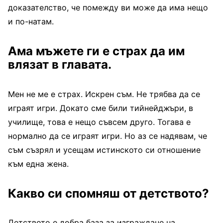
доказателство, че помежду ви може да има нещо
и по-натам.
Ама мъжете ги е страх да им
влязат в главата.
Мен не ме е страх. Искрен съм. Не трябва да се
играят игри. Докато сме били тийнейджъри, в
училище, това е нещо съвсем друго. Тогава е
нормално да се играят игри. Но аз се надявам, че
съм съзрял и усещам истинското си отношение
към една жена.
Какво си спомняш от детството?
Детството е добра база за изграждане на