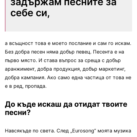
задържам песните за
себе си,
а всъщност това е моето послание и сам го искам.
Без добра песен няма добър певец. Песента е на
първо място. И става въпрос за среща с добър
аранжимент, добра продукция, добър маркетинг,
добра кампания. Ако само една частица от това не
е в ред, пропада.
До къде искаш да отидат твоите
песни?
Навсякъде по света. След „Eurosong” моята музика