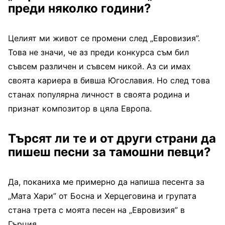
преди няколко години?
Целият ми живот се промени след „Евровизия”.
Това не значи, че аз преди конкурса съм бил
съвсем различен и съвсем никой. Аз си имах
своята кариера в бивша Югославия. Но след това
станах популярна личност в своята родина и
признат композитор в цяла Европа.
Търсят ли те и от други страни да
пишеш песни за тамошни певци?
Да, поканиха ме примерно да напиша песента за
„Мата Хари” от Босна и Херцеговина и групата
стана трета с моята песен на „Евровизия” в
Гърция.