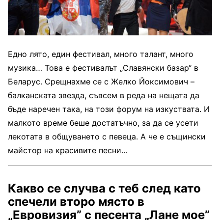
Едно лято, един фестивал, много талант, много
музика… Това е фестивалът „Славянски базар“ в
Беларус. Срещнахме се с Желко Йоксимович –
балканската звезда, съвсем в реда на нещата да
бъде наречен така, на този форум на изкуствата. И
малкото време беше достатъчно, за да се усети
лекотата в общуването с певеца. А че е същински
майстор на красивите песни…
Какво се случва с теб след като
спечели второ място в
„Евровизия” с песента „Лане мое”