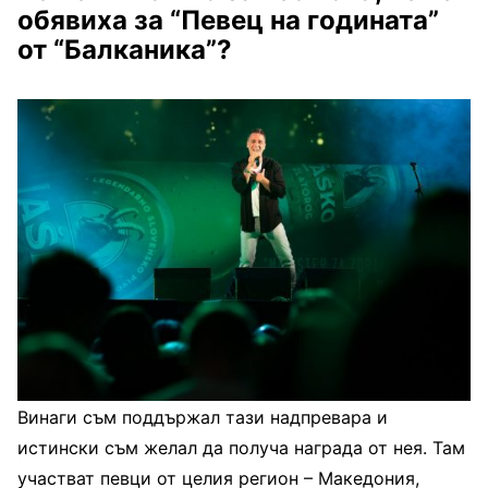
обявиха за “
П
евец на годината”
от “Балканика”?
Винаги съм поддържал тази надпревара и
истински съм желал да получа награда от нея. Там
участват певци от целия регион – Македония,