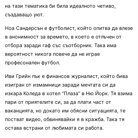
на тази тематика би била идеалното четиво,
създаващо уют.
Ноа Сандерсън е футболист, който опитва да влезе
в анонимност за времето, в което е отлъчен от
отбора заради гаф със съотборник. Така има
вероятност никога повече да не играе
професонален футбол.
Иви Грийн пък е финансов журналист, който бива
изигран от измамници заради мечтата си да
изкара Коледа в хотел “Плаза” в Ню Йорк. Тя взима
пари от приятелите си, за да плати част от
ваканцията, но докато им обясни ситуацията, те
постват видео, обвинявайки я в кражба. Така тя
остава встрани от любимата си работа.