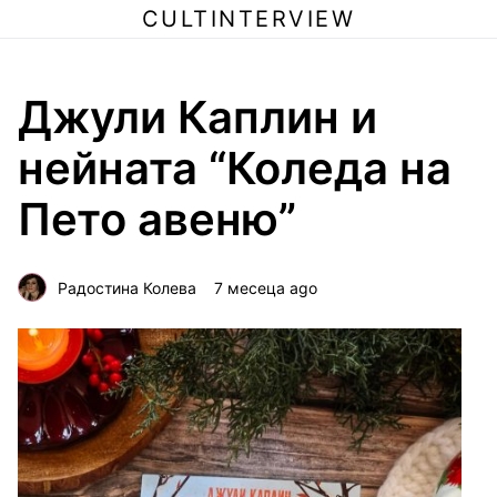
CULTINTERVIEW
Джули Каплин и
нейната “Коледа на
Пето авеню”
Радостина Колева
7 месеца ago