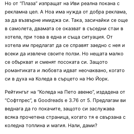
Но от “Плаза” изпращат на Иви реална покана с
рекламна цел. А Ноа има нужда от добра реклама,
за да възвърне имиджа си. Така, засичайки се още
в самолета, двамата се оказват в съседни стаи в
хотела, при това в една и съща ситуация. От
хотела им предлагат да се справят заедно с нея и
всеки да извлече своите ползи. Но нещата малко
се объркват и сменят посоката си. Защото
романтиката и любовта идват неочаквано, когато
си в духа на Коледа в сърцето на Ню Йорк.
Рейтингът на “Коледа на Пето авеню”, издадена от
“Софтпрес”, в Goodreads е 3.76 от 5. Предлагам ви
веднага да го покачите, защото си заслужава
всяка прочетена страница, когато тя е свързана с
коледна топлина и магия. Нали, дами?