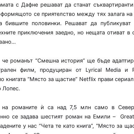
амата с Дафне решават да станат съквартиранти
оформящото се приятелство между тях залага на 
на бившите половинки. Решават да публикуват
ехните приключения заедно, но нещата отиват в 
квано…
 че романът “Смешна история” ще бъде адаптир
рален филм, продуциран от Lyrical Media и R
о книгата “Място за щастие” Netflix прави сериа
 Лопес.
 на романите ѝ са над 7,5 млн само в Север
но се задава шестият роман на Емили – Great b
здадените у нас “Чета те като книга”, “Място за щас