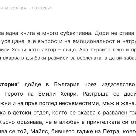
08.10.2024
ТИНА КОЛЕВА
за една книга е много субективна. Дори не става
 усещане, а е въпрос и на емоционалност и натр
мили Хенри като автор – също. Ако търсите леко и пр
и вкарва в дълбоки размиси за вселената, а да ви забав
тория”
дойде в България чрез издателство 
т перото на Емили Хенри. Разгръща се двой
жни и на пръв поглед несъвместими, мъж и жена. 
а в детски отдел, която се оказва с развален г
късно осъзнава, че е влюбен в приятелката си от
ява се той, Майлс, бившето гадже на Петра, коет