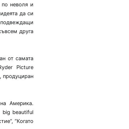
 по неволя и
идеята да си
 подвеждащи
съвсем друга
ан от самата
yder Picture
л, продуциран
на Америка.
ig beautiful
тие”, “Когато