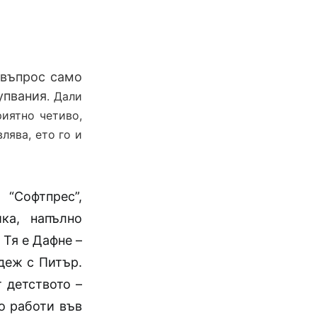
 въпрос само
упвания
. Дали
иятно четиво,
лява, ето го и
“Софтпрес”,
ка, напълно
Тя е Дафне –
одеж с Питър.
 детството –
о работи във