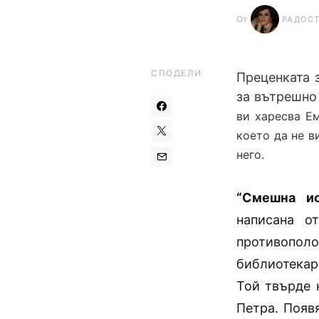
От
РАДОС
СПОДЕЛИ
Преценката 
за вътрешно
ви харесва Е
което да не в
него.
“Смешна ис
написана о
противополо
библиотекарк
Той твърде 
Петра. Появ