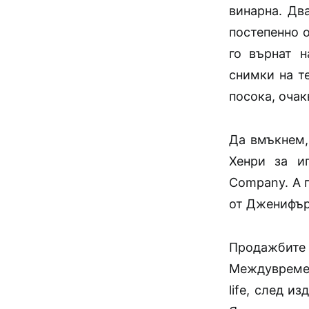
винарна. Дв
постепенно 
го върнат 
снимки на т
посока, оча
Да вмъкнем,
Хенри за иг
Company. А п
от Дженифър
Продажбите
Междувремен
life, след и