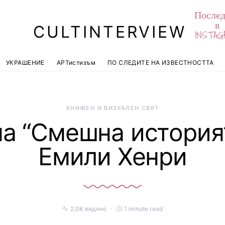
Послед
в
CULTINTERVIEW
INSTAG
УКРАШЕНИЕ
АРТистизъм
ПО СЛЕДИТЕ НА ИЗВЕСТНОСТТА
КНИЖЕН И ВИЗУАЛЕН СВЯТ
а “Смешна история
Емили Хенри
2,0K видяно
1 minute read