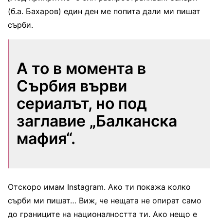
(б.а. Бахаров) един ден ме попита дали ми пишат
сърби.
А то в момента в
Сърбия върви
сериалът, но под
заглавие „Балканска
мафия“.
Отскоро имам Instagram. Ако ти покажа колко
сърби ми пишат… Виж, че нещата не опират само
до границите на националността ти. Ако нещо е