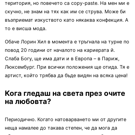
територия, но повечето са copy-paste. На мен ми е
скучно, не знам на тях как им се струва. Може би
възприемат изкуството като някаква конфекция. А
то е висша мода.
Обаче Лорин Хил в момента е тръгнала на турне по
повод 20 години от началото на кариерата й.
Слаба Богу, ще има дати и в Европа – в Париж,
Люксембург. При всички положения ще отида. Тя е
артист, който трябва да бъде видян на всяка цена!
Кога гледаш на света през очите
на любовта?
Периодично. Когато натоварването ми от другите
неща намалее до такава степен, че да мога да