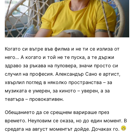
Когато си вътре във филма и не ти се излиза от
него… А когато и той не те пуска, а те държи
здраво за ръкава на пуловера, значи просто си
случил на професия. Александър Сано е артист,
хвърлил поглед в няколко пространства – за
музиката е умерен, за киното – уверен, а за
театъра – провокативен.
Обещанието да се срещнем варираше през
времето. Неуловим се оказа, но до един момент. В
средата на август моментът дойде. Дочаках го.