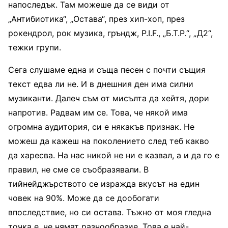
напоследък. Там можеше да се види от
„Антибиотика“, „Остава“, през хип-хоп, през
рокендрол, рок музика, гръндж, P.I.F., „Б.Т.Р.“, „Д2“,
тежки групи.
Сега слушаме една и съща песен с почти същия
текст едва ли не. И в днешния ден има силни
музиканти. Далеч съм от мисълта да хейтя, дори
напротив. Радвам им се. Това, че някой има
огромна аудитория, си е някакъв признак. Не
можеш да кажеш на поколението след теб какво
да харесва. На нас никой не ни е казвал, а и да го е
правил, не сме се съобразявали. В
тийнейджърството се изражда вкусът на един
човек на 90%. Може да се дообогати
впоследствие, но си остава. Тъжно от моя гледна
точка е, че нямат разнообразие. Това е най-