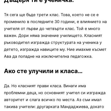
Тя сега ще бъде трети клас. Това, което не се е
променило в последните 30 години, е влиянието на
учителя от първи до четвърти клас. Той е много
важен. Дори няма значение училището. Класният
ръководител изгражда структурата на ученика у
детето, изгражда навиците му. Ние имахме късмет
Ава да попадне на изключителна педагожка.
Ако сте улучили и класа…
Да. Но класният прави класа. Винаги има
проблемни деца, но основният учител си изгражда
авторитет и слага всичко по места. Аз съм имал
такива учители: другарката Мандаджиева, докато