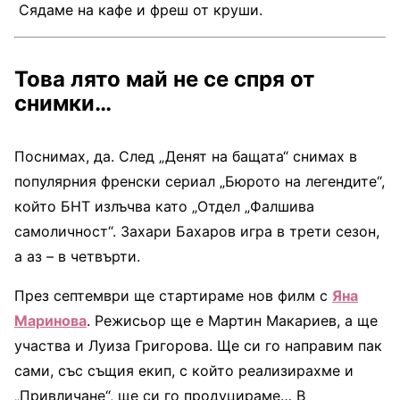
Сядаме на кафе и фреш от круши.
Това лято май не се спря от
снимки…
Поснимах, да. След „Денят на бащата“ снимах в
популярния френски сериал „Бюрото на легендите“,
който БНТ излъчва като „Отдел „Фалшива
самоличност“. Захари Бахаров игра в трети сезон,
а аз – в четвърти.
През септември ще стартираме нов филм с
Яна
Маринова
. Режисьор ще е Мартин Макариев, а ще
участва и Луиза Григорова. Ще си го направим пак
сами, със същия екип, с който реализирахме и
„Привличане“, ще си го продуцираме… В