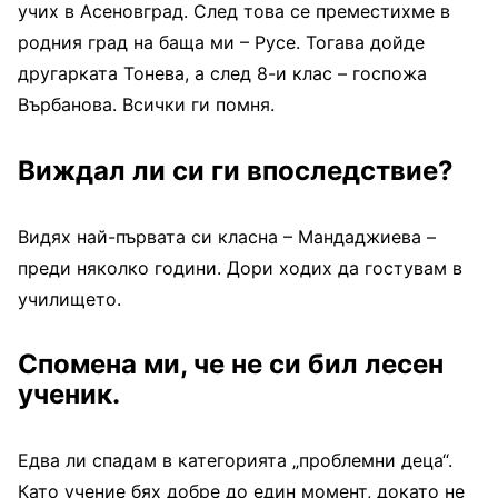
учих в Асеновград. След това се преместихме в
родния град на баща ми – Русе. Тогава дойде
другарката Тонева, а след 8-и клас – госпожа
Върбанова. Всички ги помня.
Виждал ли си ги впоследствие?
Видях най-първата си класна – Мандаджиева –
преди няколко години. Дори ходих да гостувам в
училището.
Спомена ми, че не си бил лесен
ученик.
Едва ли спадам в категорията „проблемни деца“.
Като учение бях добре до един момент, докато не