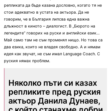
репликата да бъде казана дословно, когато тя не
стои адекватно в устата на актьора. Да не
говорим, че в България липсва една важна
длъжност в киното – диалогист. В „Бюрото на
легендите“ говорих на руски и английски език…
Май само там не съм променял нищо. Но това са
два езика, които не владея свободно. А и нямам
идея как звучат, не съм имал Language Coach. С
руския нямах проблем.
Няколко пъти си казах
репликите пред руския
актьор Данила Дунаев,
с който станахме добри