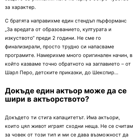
за характер.
С братята направихме един стендъп пърформанс
„За вредата от образованието, културата и
изкуството“ преди 2 години. Не сме го
финализирали, просто трудно си напасваме
програмите. Намерихме много оригинален начин, в
който казваме точно обратното на заглавието – от
Шарл Перо, детските приказки, до Шекспир…
Докъде един актьор може да се
шири в актьорството?
Докъдето ти стига капацитетът. Има актьори,
които цял живот играят сходни неща. Не се считам
за човек от този тип и ми се дава възможност да