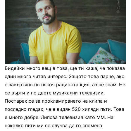
Бидейки много вещ в това, ще ти кажа, че показва
един много читав интерес. Защото това парче, ако
е завъртяно по някоя радиостанция, аз не знам. Не
се върти и по двете музикални телевизии.
Постарах се за прокламирането на клипа и
последно гледах, че е видян 520 хиляди пъти. Това
е много добре. Липсва телевизия като MM. На
няколко пъти ми се случва да го спомена