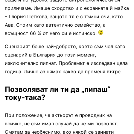
приличаме. Имаше сходство и с екранната й майка
– Глория Петкова, защото тя е с тъмни очи, като
Ава. Стоим като автентично семейство, а
всъщност 66 % от него си е истинско.
Сценарият беше най-доброто, което съм чел като
сценарий в България до този момент,
изключително пипнат. Проблемът е изследван цяла
година. Лично аз нямах какво да променя вътре.
Позволяват ли ти да „пипаш“
току-така?
При положение, че актьорът е проводник на
всичко, не съм имал случай да не ми позволят.
Смятам за необяснимо, ако някой се заинати