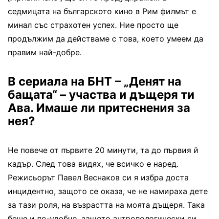
седмицата на българското кино в Рим филмът е
минал със страхотен успех. Ние просто ще
продължим да действаме с това, което умеем да
правим най-добре.
В сериала на БНТ – „Денят на
бащата“ – участва и дъщеря ти
Ава. Имаше ли притеснения за
нея?
Не повече от първите 20 минути, та до първия й
кадър. След това видях, че всичко е наред.
Режисьорът Павел Веснаков си я избра доста
инцидентно, защото се оказа, че не намираха дете
за тази роля, на възрастта на моята дъщеря. Така
беше и по-удобно, защото антропологически си