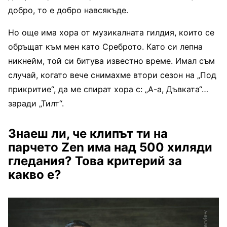
добро, то е добро навсякъде.
Но още има хора от музикалната гилдия, които се
обръщат към мен като Среброто. Като си лепна
никнейм, той си битува известно време. Имал съм
случай, когато вече снимахме втори сезон на „Под
прикритие“, да ме спират хора с: „А-а, Дъвката“…
заради „Тилт“.
Знаеш ли, че клипът ти на
парчето
Zen
има над 500 хиляди
гледания? Това критерий за
какво е?