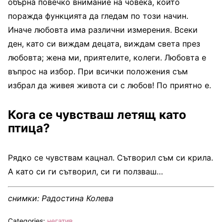
обърна повечко внимание на човека, който
поражда функцията да гледам по този начин.
Иначе любовта има различни измерения. Всеки
ден, като си виждам децата, виждам света през
любовта; жена ми, приятелите, колеги. Любовта е
въпрос на избор. При всички положения съм
избрал да живея живота си с любов! По приятно е.
Кога се чувстваш летящ като
птица?
Рядко се чувствам кацнал. Сътворил съм си крила.
А като си ги сътворил, си ги ползваш…
снимки: Радостина Колева
Categories:
негатив