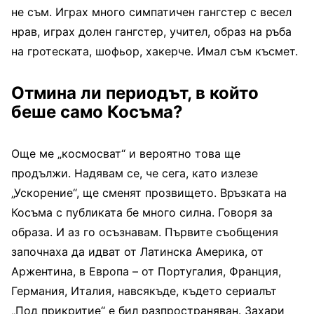
не съм. Играх много симпатичен гангстер с весел
нрав, играх долен гангстер, учител, образ на ръба
на гротеската, шофьор, хакерче. Имал съм късмет.
Отмина ли периодът, в който
беше само Косъма?
Още ме „космосват“ и вероятно това ще
продължи. Надявам се, че сега, като излезе
„Ускорение“, ще сменят прозвището. Връзката на
Косъма с публиката бе много силна. Говоря за
образа. И аз го осъзнавам. Първите съобщения
започнаха да идват от Латинска Америка, от
Аржентина, в Европа – от Португалия, Франция,
Германия, Италия, навсякъде, където сериалът
„Под прикритие“ е бил разпространяван. Захари