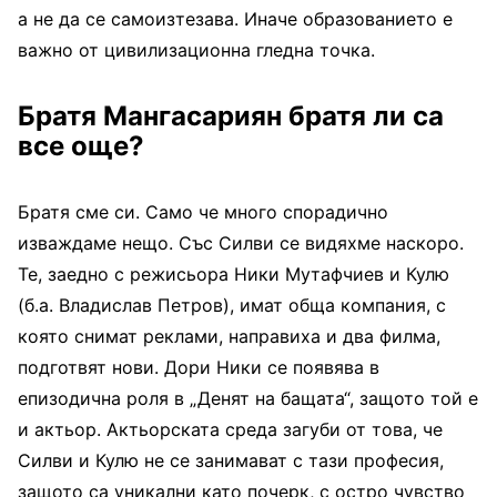
а не да се самоизтезава. Иначе образованието е
важно от цивилизационна гледна точка.
Братя Мангасариян братя ли са
все още?
Братя сме си. Само че много спорадично
изваждаме нещо. Със Силви се видяхме наскоро.
Те, заедно с режисьора Ники Мутафчиев и Кулю
(б.а. Владислав Петров), имат обща компания, с
която снимат реклами, направиха и два филма,
подготвят нови. Дори Ники се появява в
епизодична роля в „Денят на бащата“, защото той е
и актьор. Актьорската среда загуби от това, че
Силви и Кулю не се занимават с тази професия,
защото са уникални като почерк, с остро чувство