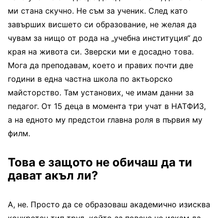
ми стана скучно. Не съм за ученик. След като
завърших висшето си образование, не желая да
чувам за нищо от рода на „учебна институция“ до
края на живота си. Зверски ми е досадно това.
Мога да преподавам, което и правих почти две
години в една частна школа по актьорско
майсторство. Там установих, че имам данни за
педагог. От 15 деца в момента три учат в НАТФИЗ,
а на едното му предстои главна роля в първия му
филм.
Това е защото не обичаш да ти
дават акъл ли?
А, не. Просто да се образоваш академично изисква