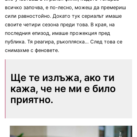
всичко започва, е по-лесно, можеш да премериш
сили равностойно. Докато тук сериалът имаше
своите четири сезона преди това. В края, на
последния епизод, имаше прожекция пред
публика. Тя реагира, ръкопляска… След това се
снимахме с феновете.
Ще те излъжа, ако ти
кажа, че не ми е било
приятно.