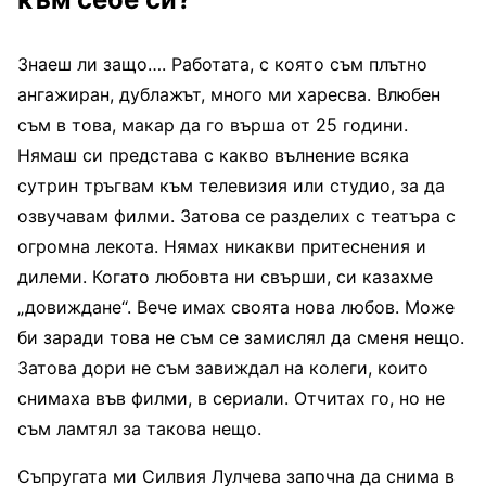
Знаеш ли защо…. Работата, с която съм плътно
ангажиран, дублажът, много ми харесва. Влюбен
съм в това, макар да го върша от 25 години.
Нямаш си представа с какво вълнение всяка
сутрин тръгвам към телевизия или студио, за да
озвучавам филми. Затова се разделих с театъра с
огромна лекота. Нямах никакви притеснения и
дилеми. Когато любовта ни свърши, си казахме
„довиждане“. Вече имах своята нова любов. Може
би заради това не съм се замислял да сменя нещо.
Затова дори не съм завиждал на колеги, които
снимаха във филми, в сериали. Отчитах го, но не
съм ламтял за такова нещо.
Съпругата ми Силвия Лулчева започна да снима в