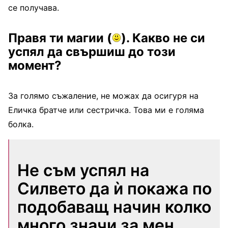
се получава.
Правя ти магии
(
)
. Какво не си
успял да свършиш до този
момент?
За голямо съжаление, не можах да осигуря на
Еличка братче или сестричка. Това ми е голяма
болка.
Не съм успял на
Силвето да ѝ покажа по
подобаващ начин колко
много значи за мен.