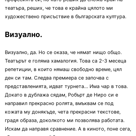
театъра, реших, че това е крайна цялото ми
художествено присъствие в българската култура.
Визуално.
Визуално, да. Но се оказа, че нямат нищо общо.
Театърът е голяма хамалогия. Това са 2-3 месеца
репетиции, в които нямаш свободно време, цял
ден си там. Следва премиера се започва с
представленията, идват турнета… Има чар в това.
Докато в дублажа сядам, Робърт де Ниро си е
направил прекрасно ролята, вмъквам се под
кожата му донякъде, чета прекрасни текстове,
градя образа, доколкото ми позволява работата.
Искам да направя сравнение. А в киното, поне сега,