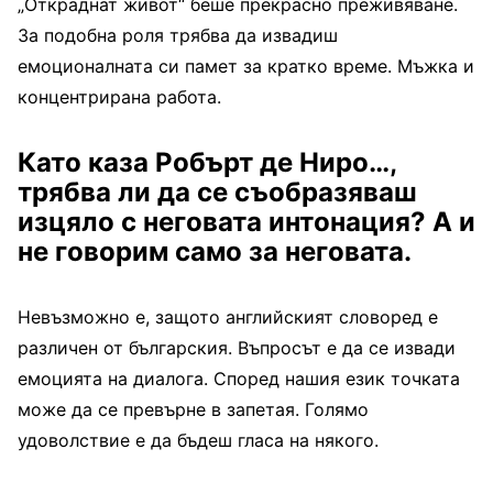
„Откраднат живот“ беше прекрасно преживяване.
За подобна роля трябва да извадиш
емоционалната си памет за кратко време. Мъжка и
концентрирана работа.
Като каза Робърт де Ниро…,
трябва ли да се съобразяваш
изцяло с неговата интонация? А и
не говорим само за неговата.
Невъзможно е, защото английският словоред е
различен от българския. Въпросът е да се извади
емоцията на диалога. Според нашия език точката
може да се превърне в запетая. Голямо
удоволствие е да бъдеш гласа на някого.