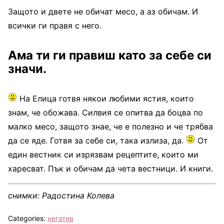
Защото и двете не обичат месо, а аз обичам. И
всички ги правя с него.
Ама ти ги правиш като за себе си
значи.
На Елица готвя някои любими ястия, които
знам, че обожава. Силвия се опитва да боцва по
малко месо, защото знае, че е полезно и че трябва
да се яде. Готвя за себе си, така излиза, да.
От
един вестник си изрязвам рецептите, които ми
харесват. Пък и обичам да чета вестници. И книги.
снимки: Радостина Колева
Categories:
негатив