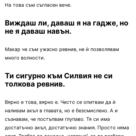
На това съм съгласен вече.
Виждаш ли, даваш я на гадже, но
не я даваш навън.
Макар че съм ужасно ревнив, не ѝ позволявам
много волности.
Ти сигурно към Силвия не си
толкова ревнив.
Вярно е това, вярно е. Често се опитвам да ѝ
наливам акъл в главата, но е безсмислено. А и
съзнавам, че постъпвам глупаво. Тя си има
достатъчно акъл, достатъчно знания. Просто няма