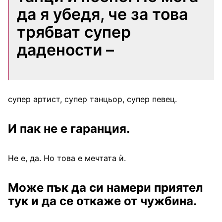
да я убедя, че за това
трябват супер
дадености –
супер артист, супер танцьор, супер певец.
И пак не е гаранция.
Не е, да. Но това е мечтата ѝ.
Може пък да си намери приятел
тук и да се откаже от чужбина.