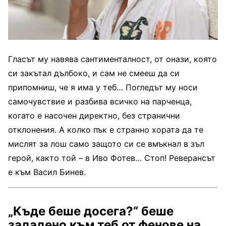
Гласът му навява сантименталност, от онази, която
си закътал дълбоко, и сам не смееш да си
припомниш, че я има у теб… Погледът му носи
самочувствие и разбива всичко на парченца,
когато е насочен директно, без странични
отклонения. А колко пък е странно хората да те
мислят за лош само защото си се вмъкнал в зъл
герой, както той – в Иво Фотев… Стоп! Реверансът
е към Васил Бинев.
„Къде беше досега?“ беше
зададено към теб от фенове на