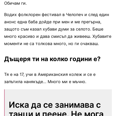
Обичам ги.
Водих фолклорен фестивал в Челопеч и след един
анонс една баба дойде при мен и ме прегърна,
защото съм казал хубави думи за селото. Беше
много красиво и дава смисъл да живееш. Хубавите
моменти не са толкова много, но ги очакваш.
Дъщеря ти на колко години е?
Тя е на 17, учи в Американския колеж и се е
запътила нанякъде… Много ми е мъчно.
Иска да се занимава с
танци и пеене. Не мога