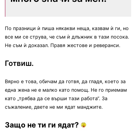
По празници ѝ пиша някакви неща, казвам ѝ ги, но
все ми се струва, че съм ѝ длъжник в тази посока.
Не съм ѝ доказал. Правя жестове и реверанси.
Готвиш.
Вярно е това, обичам да готвя, да гладя, което за
една жена не е малко като помощ. Не го приемам
като „трябва да се върши тази работа“. За
съжаление, двете не ми ядат манджите.
Защо не ти ги ядат?