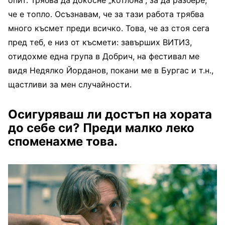
опит. Трябва да докосне „котлона“, за да разбере,
че е топло. Осъзнавам, че за тази работа трябва
много късмет преди всичко. Това, че аз стоя сега
пред теб, е низ от късмети: завърших ВИТИЗ,
отидохме една група в Добрич, на фестивал ме
видя Недялко Йорданов, покани ме в Бургас и т.н.,
щастливи за мен случайности.
Осигуряваш ли достъп на хората
до себе си? Преди малко леко
споменахме това.