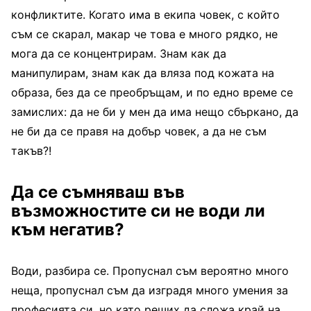
конфликтите. Когато има в екипа човек, с който
съм се скарал, макар че това е много рядко, не
мога да се концентрирам. Знам как да
манипулирам, знам как да вляза под кожата на
образа, без да се преобръщам, и по едно време се
замислих: да не би у мен да има нещо сбъркано, да
не би да се правя на добър човек, а да не съм
такъв?!
Да се съмняваш във
възможностите си не води ли
към негатив?
Води, разбира се. Пропуснал съм вероятно много
неща, пропуснал съм да изградя много умения за
професията си, но като реших да сложа край на