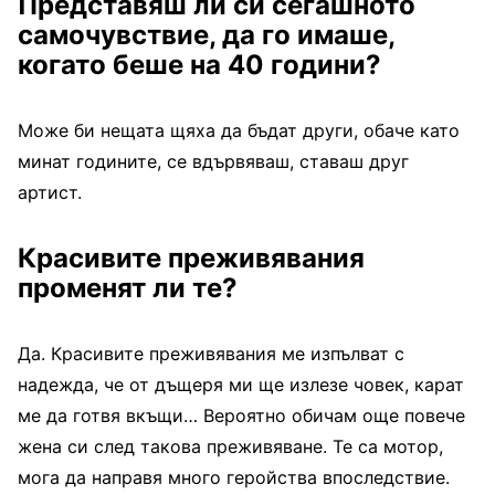
Представяш ли си сегашното
самочувствие, да го имаше,
когато беше на 40 години?
Може би нещата щяха да бъдат други, обаче като
минат годините, се вдървяваш, ставаш друг
артист.
Красивите преживявания
променят ли те?
Да. Красивите преживявания ме изпълват с
надежда, че от дъщеря ми ще излезе човек, карат
ме да готвя вкъщи… Вероятно обичам още повече
жена си след такова преживяване. Те са мотор,
мога да направя много геройства впоследствие.