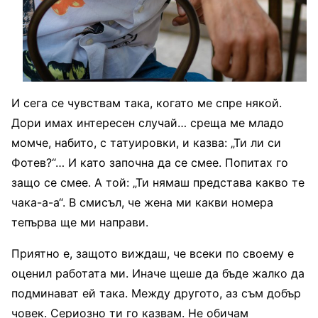
И сега се чувствам така, когато ме спре някой.
Дори имах интересен случай… среща ме младо
момче, набито, с татуировки, и казва: „Ти ли си
Фотев?“… И като започна да се смее. Попитах го
защо се смее. А той: „Ти нямаш представа какво те
чака-а-а“. В смисъл, че жена ми какви номера
тепърва ще ми направи.
Приятно е, защото виждаш, че всеки по своему е
оценил работата ми. Иначе щеше да бъде жалко да
подминават ей така. Между другото, аз съм добър
човек. Сериозно ти го казвам. Не обичам