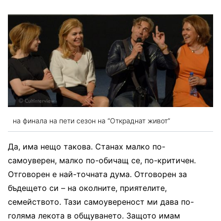
на финала на пети сезон на “Откраднат живот”
Да, има нещо такова. Станах малко по-
самоуверен, малко по-обичащ се, по-критичен.
Отговорен е най-точната дума. Отговорен за
бъдещето си – на околните, приятелите,
семейството. Тази самоувереност ми дава по-
голяма лекота в общуването. Защото имам