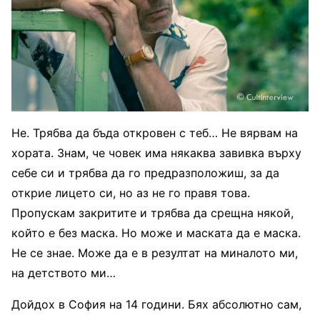
Не. Трябва да бъда откровен с теб… Не вярвам на
хората. Знам, че човек има някаква завивка върху
себе си и трябва да го предразположиш, за да
открие лицето си, но аз не го правя това.
Пропускам закритите и трябва да срещна някой,
който е без маска. Но може и маската да е маска.
Не се знае. Може да е в резултат на миналото ми,
на детството ми…
Дойдох в София на 14 години. Бях абсолютно сам,