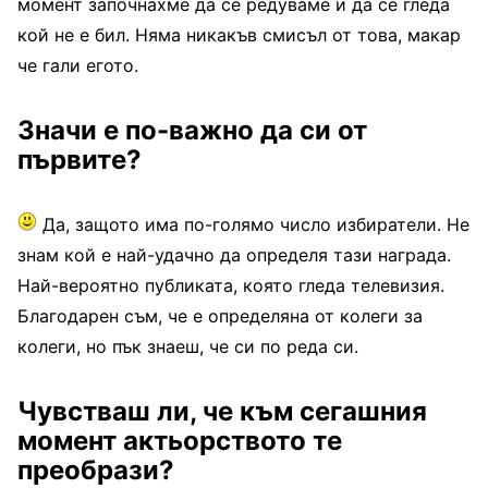
момент започнахме да се редуваме и да се гледа
кой не е бил. Няма никакъв смисъл от това, макар
че гали егото.
Значи е по-важно да си от
първите?
Да, защото има по-голямо число избиратели. Не
знам кой е най-удачно да определя тази награда.
Най-вероятно публиката, която гледа телевизия.
Благодарен съм, че е определяна от колеги за
колеги, но пък знаеш, че си по реда си.
Чувстваш ли, че към сегашния
момент актьорството те
преобрази?