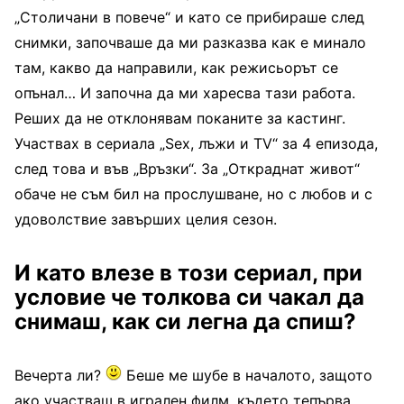
„Столичани в повече“ и като се прибираше след
снимки, започваше да ми разказва как е минало
там, какво да направили, как режисьорът се
опънал… И започна да ми харесва тази работа.
Реших да не отклонявам поканите за кастинг.
Участвах в сериала „Sex, лъжи и TV“ за 4 епизода,
след това и във „Връзки“. За „Откраднат живот“
обаче не съм бил на прослушване, но с любов и с
удоволствие завърших целия сезон.
И като влезе в този сериал, при
условие че толкова си чакал да
снимаш, как си легна да спиш?
Вечерта ли?
Беше ме шубе в началото, защото
ако участваш в игрален филм, където тепърва