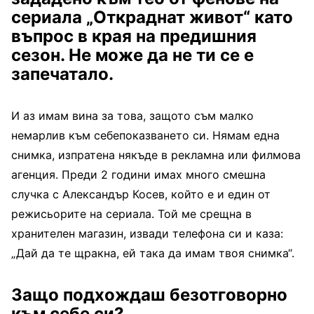
сериала „Откраднат живот“ като
въпрос в края на предишния
сезон. Не може да не ти се е
запечатало.
И аз имам вина за това, защото съм малко
немарлив към себепоказването си. Нямам една
снимка, изпратена някъде в рекламна или филмова
агенция. Преди 2 години имах много смешна
случка с Александър Косев, който е и един от
режисьорите на сериала. Той ме срещна в
хранителен магазин, извади телефона си и каза:
„Дай да те щракна, ей така да имам твоя снимка“.
Защо подхождаш безотговорно
към себе си?