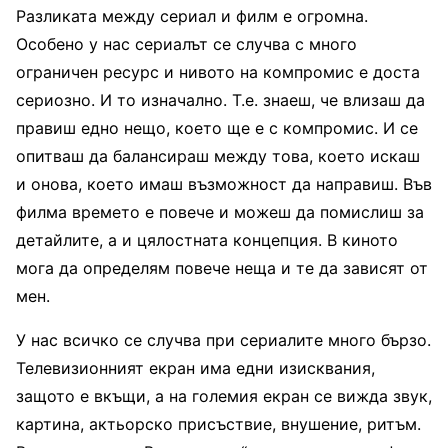
Разликата между сериал и филм е огромна.
Особено у нас сериалът се случва с много
ограничен ресурс и нивото на компромис е доста
сериозно. И то изначално. Т.е. знаеш, че влизаш да
правиш едно нещо, което ще е с компромис. И се
опитваш да балансираш между това, което искаш
и онова, което имаш възможност да направиш. Във
филма времето е повече и можеш да помислиш за
детайлите, а и цялостната концепция. В киното
мога да определям повече неща и те да зависят от
мен.
У нас всичко се случва при сериалите много бързо.
Телевизионният екран има едни изисквания,
защото е вкъщи, а на големия екран се вижда звук,
картина, актьорско присъствие, внушение, ритъм.