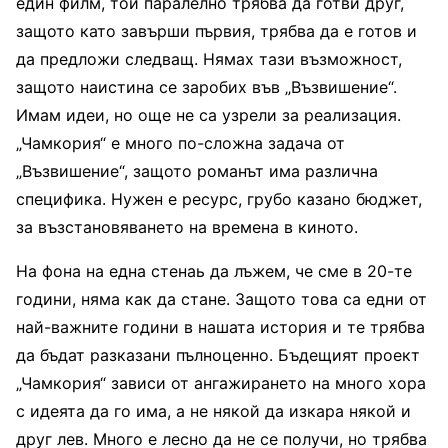
един филм, той паралелно трябва да готви друг,
защото като завърши първия, трябва да е готов и
да предложи следващ. Нямах тази възможност,
защото наистина се заробих във „Възвишение“.
Имам идеи, но още не са узрели за реализация.
„Чамкория“ е много по-сложна задача от
„Възвишение“, защото романът има различна
специфика. Нужен е ресурс, грубо казано бюджет,
за възстановяването на времена в киното.
На фона на една стенаь да лъжем, че сме в 20-те
години, няма как да стане. Защото това са едни от
най-важните години в нашата история и те трябва
да бъдат разказани пълноценно. Бъдещият проект
„Чамкория“ зависи от ангажирането на много хора
с идеята да го има, а не някой да изкара някой и
друг лев. Много е лесно да не се получи, но трябва