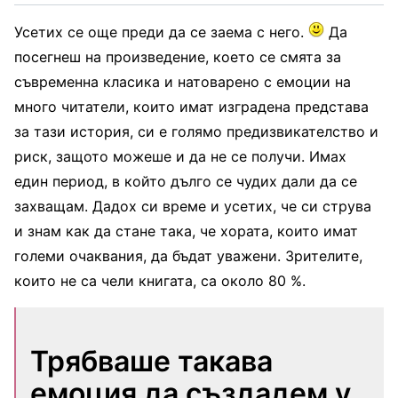
Усетих се още преди да се заема с него.
Да
посегнеш на произведение, което се смята за
съвременна класика и натоварено с емоции на
много читатели, които имат изградена представа
за тази история, си е голямо предизвикателство и
риск, защото можеше и да не се получи. Имах
един период, в който дълго се чудих дали да се
захващам. Дадох си време и усетих, че си струва
и знам как да стане така, че хората, които имат
големи очаквания, да бъдат уважени. Зрителите,
които не са чели книгата, са около 80 %.
Трябваше такава
емоция да създадем у