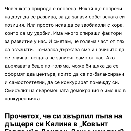
Човешката природа е особена. Някой ще попречи
на друг да се развива, за да запази собствената си
позиция. Или просто иска да се заобиколи с хора,
които са му удобни. Има много спиращи фактори
за развитие у нас. И смятам, че голяма част от тях
са осъзнати. По-малка държава сме и начините да
се случват нещата не зависят само от нас. Ако
държавата беше по-голяма, може би щяха да се
оформят два центъра, които да са по-балансирани
и самостоятелни, да се конкурират помежду си.
Смисълът на съвременната демокрация е именно в
конкуренцията.
Прочетох, че си хвърлил пъпа на
дъщеря си Калина в „Ковънт