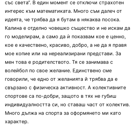
със света“. В един момент се отключи страхотен
интерес към математиката. Много съм далеч от
идеята, че трябва да я бутам в някаква посока.
Калина е отделно човешко същество и не искам да
го моделирам, а само да ѝ показвам кое е ценно,
кое е качествено, красиво, добро, а не да я правя
мое копие или на нереализирани представи. За
мен това е родителството. Тя се занимава с
волейбол по свое желание. Единствено сме
говорили, че едно от желанията й трябва да е
свързано с физическа активност. А колективните
спортове са по-добри, защото в тях не губиш
индивидуалността си, но ставаш част от колектив.
Много дължа на спорта за оформянето ми като
характер.