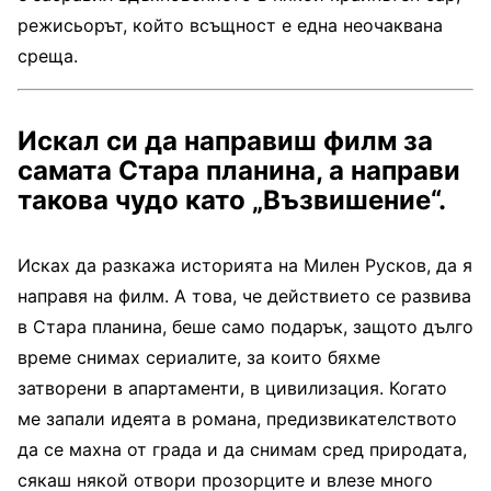
режисьорът, който всъщност е една неочаквана
среща.
Искал си да направиш филм за
самата Стара планина, а направи
такова чудо като „Възвишение“.
Исках да разкажа историята на Милен Русков, да я
направя на филм. А това, че действието се развива
в Стара планина, беше само подарък, защото дълго
време снимах сериалите, за които бяхме
затворени в апартаменти, в цивилизация. Когато
ме запали идеята в романа, предизвикателството
да се махна от града и да снимам сред природата,
сякаш някой отвори прозорците и влезе много