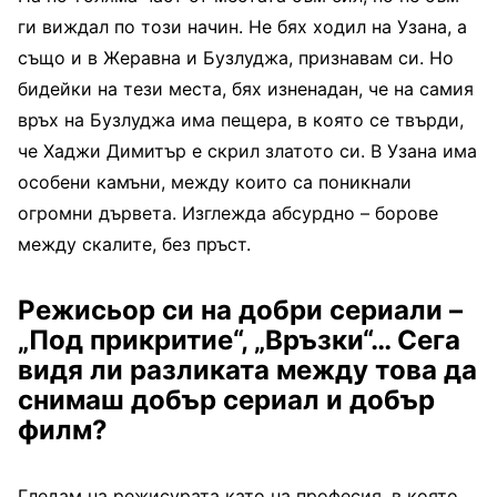
ги виждал по този начин. Не бях ходил на Узана, а
също и в Жеравна и Бузлуджа, признавам си. Но
бидейки на тези места, бях изненадан, че на самия
връх на Бузлуджа има пещера, в която се твърди,
че Хаджи Димитър е скрил златото си. В Узана има
особени камъни, между които са поникнали
огромни дървета. Изглежда абсурдно – борове
между скалите, без пръст.
Режисьор си на добри сериали –
„Под прикритие“, „Връзки“… Сега
видя ли разликата между това да
снимаш добър сериал и добър
филм?
Гледам на режисурата като на професия, в която