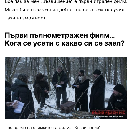
Все пак за мен „Възвишение“ е първи игрален филм.
Може би е позакъснял дебют, но сега съм получил
тази възможност.
Първи пълнометражен филм…
Кога се усети с какво си се заел?
по време на снимките на филма “Възвишение”