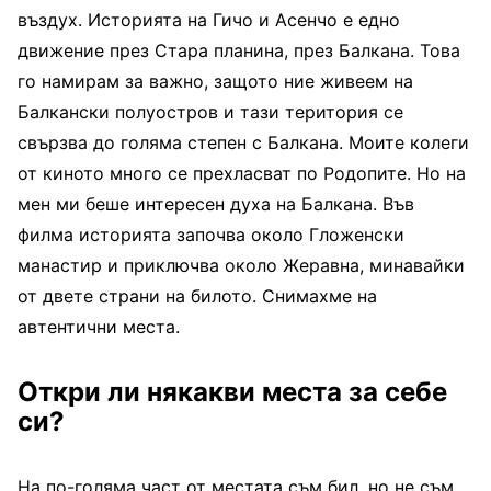
въздух. Историята на Гичо и Асенчо е едно
движение през Стара планина, през Балкана. Това
го намирам за важно, защото ние живеем на
Балкански полуостров и тази територия се
свързва до голяма степен с Балкана. Моите колеги
от киното много се прехласват по Родопите. Но на
мен ми беше интересен духа на Балкана. Във
филма историята започва около Гложенски
манастир и приключва около Жеравна, минавайки
от двете страни на билото. Снимахме на
автентични места.
Откри ли някакви места за себе
си?
На по-голяма част от местата съм бил, но не съм