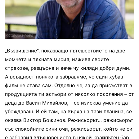
„Възвишение“, показващо пътешествието на две
момчета и тяхната мисия, изживя своите
страхове, разцъфна и вече чу хиляди добри думи.
А всъщност понякога забравяме, че един хубав
филм не става сам. Отделно че, за да присъстват в
продукцията ти актьори от няколко поколения – от
деца до Васил Михайлов, – се изисква умение да
убеждаваш. И ей там, на върха на тази планина, се
оказва Виктор Божинов. Режисьорът… режисьорът
със спокойните сини очи, режисьорът, който не си
е забравил вдъхновението в някой крайпътен бар,