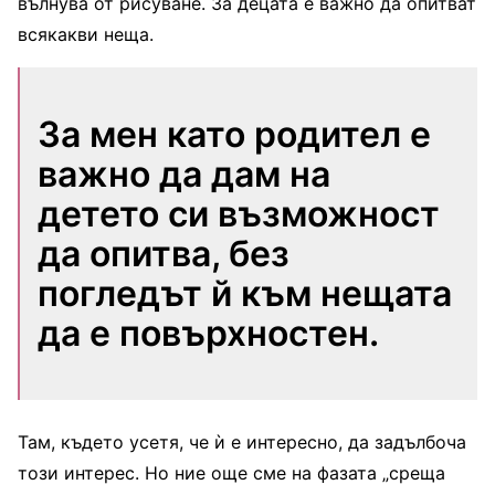
вълнува от рисуване. За децата е важно да опитват
всякакви неща.
За мен като родител е
важно да дам на
детето си възможност
да опитва, без
погледът й към нещата
да е повърхностен.
Там, където усетя, че ѝ е интересно, да задълбоча
този интерес. Но ние още сме на фазата „среща