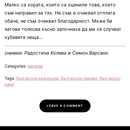
Малко са хората, които са оценили това, което
съм направил за тях. Не съм и очаквал отплата
обаче, не съм очаквал благодарност. Може би
затова толкова късно започнаха да ми се случват
хубавите неща…
снимки: Радостина Колева и Симон Варсано
Categories:
негатив
Tags:
български режисьор
,
български сериал
,
българско
кино
LEAVE A COMMENT