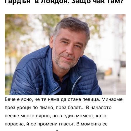
Гардън“ в Лондон. Защо чак там?
Вече е ясно, че тя няма да стане певица. Минахме
през уроци по пиано, през балет… В началото
пееше много вярно, но в един момент, като
порасна, й се промени гласът. В момента се