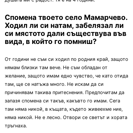
Спомена твоето село Мамарчево.
Ходил ли си натам, забелязал ли
си мястото дали съществува във
вида, в който го помниш?
От години не съм си ходил по родния край, защото
нямам близки там вече. Не съм обладан от
желание, защото имам едно чувство, че като отида
там, ще се натъжа много. Не искам да си
причинявам такива притеснения. Предпочитам да
запазя спомена си такъв, какъвто го имам. Сега
там няма никой, в къщата, където живеехме ние,
няма никой. Не е лесно. Отвори се светът и хората
тръгнаха.