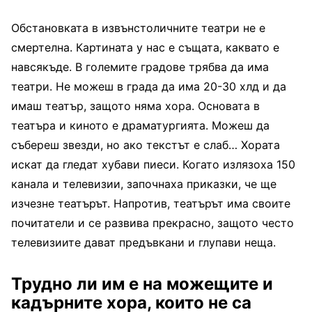
Обстановката в извънстоличните театри не е
смертелна. Картината у нас е същата, каквато е
навсякъде. В големите градове трябва да има
театри. Не можеш в града да има 20-30 хлд и да
имаш театър, защото няма хора. Основата в
театъра и киното е драматургията. Можеш да
събереш звезди, но ако текстът е слаб… Хората
искат да гледат хубави пиеси. Когато излязоха 150
канала и телевизии, започнаха приказки, че ще
изчезне театърът. Напротив, театърът има своите
почитатели и се развива прекрасно, защото често
телевизиите дават предъвкани и глупави неща.
Трудно ли им е на можещите и
кадърните хора, които не са