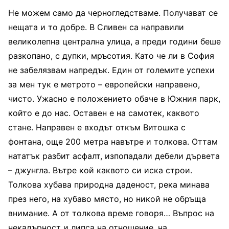
Не можем само да черногледстваме. Получават се
нещата и то добре. В Сливен са направили
великолепна централна улица, а преди години беше
разкопано, с дупки, мръсотия. Като че ли в София
не забелязвам напредък. Един от големите успехи
за мен тук е метрото – европейски направено,
чисто. Ужасно е положението обаче в Южния парк,
който е до нас. Оставен е на самотек, каквото
стане. Направен е входът откъм Витошка с
фонтана, още 200 метра навътре и толкова. Оттам
нататък разбит асфалт, изпопадали дебели дървета
– джунгла. Вътре кой каквото си иска строи.
Толкова хубава природна даденост, река минава
през него, на хубаво място, но никой не обръща
внимание. А от толкова време говоря… Въпрос на
некадърност и липса на отношение, на