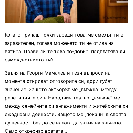
Когато трупаш точки заради това, че смехът ти е
заразителен, тогава моженето ти не отива на
вятъра. Прави ли те това по-добър, подплатява ли
самочувствието ти?
Звъня на Георги Мамалев и тези въпроси на
момента откриват отговорите си, дори губят
значение. Защото актьорът ме „вмъкна“ между
репетициите си в Народния театър, „вмъкна“ ме
между семейните си ангажименти и житейските си
ежедневни дейности. Защото ме „покани“ в своята
душевност, без да се налага да звъня на звънеца.
Само открехнах вратата…