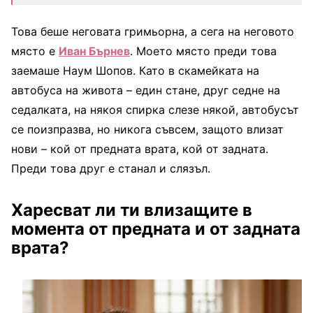
Това беше неговата гримьорна, а сега на неговото
място е
Иван Бърнев
. Моето място преди това
заемаше Наум Шопов. Като в скамейката на
автобуса на живота – един стане, друг седне на
седалката, на някоя спирка слезе някой, автобусът
се поизпразва, но никога съвсем, защото влизат
нови – кой от предната врата, кой от задната.
Преди това друг е станал и слязъл.
Харесват ли ти влизащите в
момента от предната и от задната
врата?