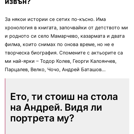
извън?
За някои истории се сетих по-късно. Има
хронология в книгата, започвайки от детството ми
и родното си село Мамарчево, казармата и двата
филма, които снимах по онова време, но не е
творческа биография. Спомените с актьорите са
ми най-ярки – Тодор Колев, Георги Калоянчев,
Парцалев, Велко, Чочо, Андрей Баташов…
Ето, ти стоиш на стола
на Андрей. Видя ли
портрета му?