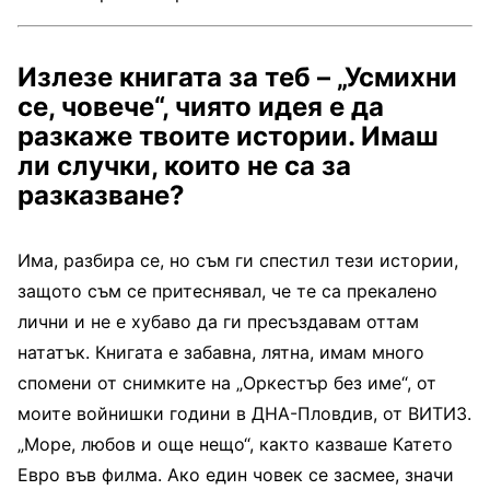
Излезе книгата за теб – „Усмихни
се, човече“, чиято идея е да
разкаже твоите истории. Имаш
ли случки, които не са за
разказване?
Има, разбира се, но съм ги спестил тези истории,
защото съм се притеснявал, че те са прекалено
лични и не е хубаво да ги пресъздавам оттам
нататък. Книгата е забавна, лятна, имам много
спомени от снимките на „Оркестър без име“, от
моите войнишки години в ДНА-Пловдив, от ВИТИЗ.
„Море, любов и още нещо“, както казваше Катето
Евро във филма. Ако един човек се засмее, значи