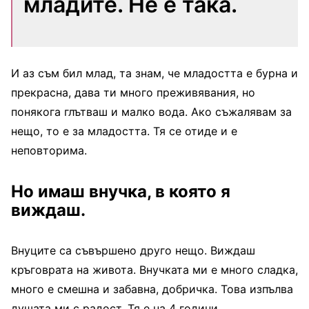
младите. Не е така.
И аз съм бил млад, та знам, че младостта е бурна и
прекрасна, дава ти много преживявания, но
понякога глътваш и малко вода. Ако съжалявам за
нещо, то е за младостта. Тя се отиде и е
неповторима.
Но имаш внучка, в която я
виждаш.
Внуците са съвършено друго нещо. Виждаш
кръговрата на живота. Внучката ми е много сладка,
много е смешна и забавна, добричка. Това изпълва
душата ми с радост. Тя е на 4 години.