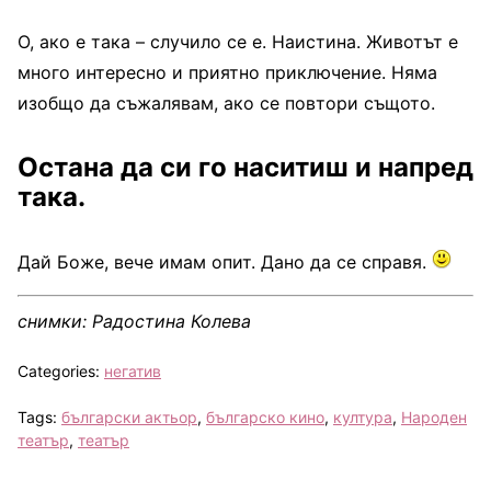
О, ако е така – случило се е. Наистина. Животът е
много интересно и приятно приключение. Няма
изобщо да съжалявам, ако се повтори същото.
Остана да си го наситиш и напред
така.
Дай Боже, вече имам опит. Дано да се справя.
снимки: Радостина Колева
Categories:
негатив
Tags:
български актьор
,
българско кино
,
култура
,
Народен
театър
,
театър