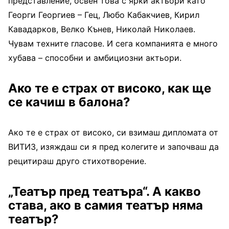
представление, освен това с ярки актьори като
Георги Георгиев – Гец, Любо Кабакчиев, Кирил
Кавадарков, Велко Кънев, Николай Николаев.
Чувам техните гласове. И сега компанията е много
хубава – способни и амбициозни актьори.
Ако те е страх от високо, как ще
се качиш в балона?
Ако те е страх от високо, си взимаш дипломата от
ВИТИЗ, изяждаш си я пред колегите и започваш да
рецитираш друго стихотворение.
„Театър пред театъра“. А какво
става, ако в самия театър няма
театър?