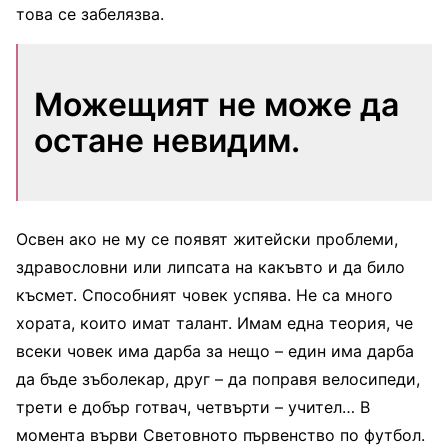
това се забелязва.
Можещият не може да
остане невидим.
Освен ако не му се появят житейски проблеми,
здравословни или липсата на какъвто и да било
късмет. Способният човек успява. Не са много
хората, които имат талант. Имам една теория, че
всеки човек има дарба за нещо – един има дарба
да бъде зъболекар, друг – да поправя велосипеди,
трети е добър готвач, четвърти – учител… В
момента върви Световното първенство по футбол.