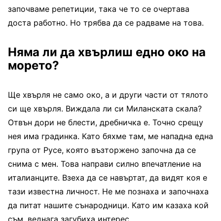
започваме репетиции, така че то се очертава
доста работно. Но трябва да се радваме на това.
Няма ли да хвърлиш едно око на
морето?
Ще хвърля не само око, а и други части от тялото
си ще хвърля. Виждала ли си Миланската скала?
Отвън дори не блести, дребничка е. Точно срещу
нея има градинка. Като бяхме там, ме нападна една
група от Русе, която възторжено започна да се
снима с мен. Това направи силно впечатление на
италианците. Взеха да се навъртат, да видят коя е
тази известна личност. Не ме познаха и започнаха
да питат нашите сънародници. Като им казаха кой
съм, веднага загубиха интерес.