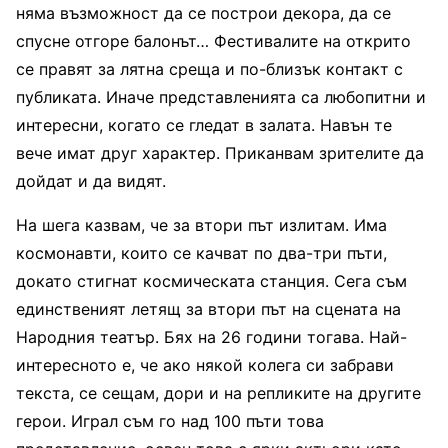
няма възможност да се построи декора, да се
спусне отгоре балонът… Фестивалите на открито
се правят за лятна среща и по-близък контакт с
публиката. Иначе представленията са любопитни и
интересни, когато се гледат в залата. Навън те
вече имат друг характер. Приканвам зрителите да
дойдат и да видят.
На шега казвам, че за втори път излитам. Има
космонавти, които се качват по два-три пъти,
докато стигнат космическата станция. Сега съм
единственият летящ за втори път на сцената на
Народния театър. Бях на 26 години тогава. Най-
интересното е, че ако някой колега си забрави
текста, се сещам, дори и на репликите на другите
герои. Играл съм го над 100 пъти това