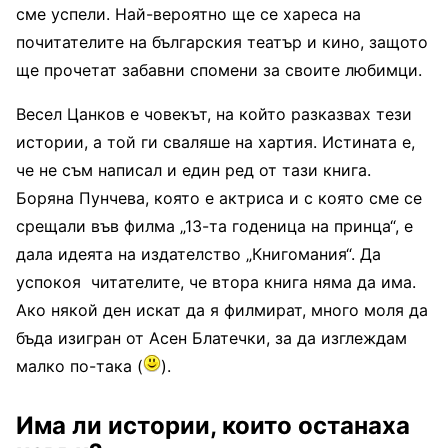
сме успели. Най-вероятно ще се хареса на
почитателите на българския театър и кино, защото
ще прочетат забавни спомени за своите любимци.
Весел Цанков е човекът, на който разказвах тези
истории, а той ги сваляше на хартия. Истината е,
че не съм написал и един ред от тази книга.
Боряна Пунчева, която е актриса и с която сме се
срещали във филма „13-та годеница на принца“, е
дала идеята на издателство „Книгомания“. Да
успокоя читателите, че втора книга няма да има.
Ако някой ден искат да я филмират, много моля да
бъда изигран от Асен Блатечки, за да изглеждам
малко по-така (
).
Има ли истории, които останаха