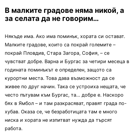
В малките градове няма никой, а
за селата да не говорим…
Някъде има. Ако има поминък, хората си остават.
Малките градове, които са покрай големите –
покрай Пловдив, Стара Загора, София, – се
чувстват добре. Варна и Бургас за четири месеца в
годината поминъкът е определен, защото са
курортни места. Това дава възможност да се
живее по друг начин. Така се устроиха нещата, че
често пътувам към Бургас, та… добре е. Наскоро
бях в Ямбол – и там разкрасяват, правят града по-
хубав. Оказа се, че безработицата там е много
ниска и хората не изпитват нужда да търсят
работа.