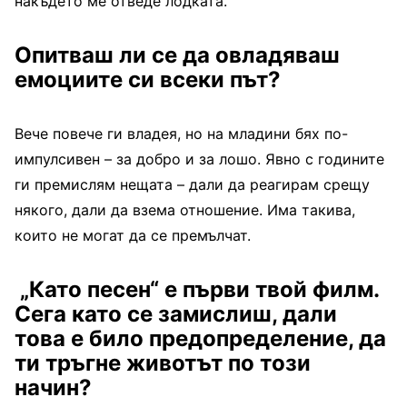
накъдето ме отведе лодката.
Опитваш ли се да овладяваш
емоциите си всеки път?
Вече повече ги владея, но на младини бях по-
импулсивен – за добро и за лошо. Явно с годините
ги премислям нещата – дали да реагирам срещу
някого, дали да взема отношение. Има такива,
които не могат да се премълчат.
„Като песен“ е първи твой филм.
Сега като се замислиш, дали
това е било предопределение, да
ти тръгне животът по този
начин?