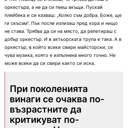
оркестъра, а не да си пееш вкъщи. Пускай
плейбека и си казваш: „Колко съм добра, Боже, ще
ги скъсам“. Пък после излизаш пред хора и нищо
не става. Трябва да си на място, да репетираш с
добър оркестър. И в актьорската трупа е така. А в
оркестър, в който всеки свири майсторски, се
чува музика, която е изпълнена много точно. Не
може всеки да си свири както си иска.
При поколенията
винаги се очаква по-
възрастните да
критикуват по-