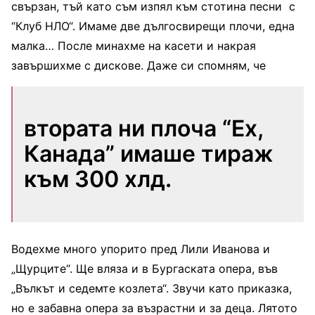
свързан, тъй като съм изпял към стотина песни с
“Клуб НЛО“. Имаме две дългосвирещи плочи, една
малка… После минахме на касети и накрая
завършихме с дискове. Даже си спомням, че
втората ни плоча “Ех,
Канада” имаше тираж
към 300 хлд.
Водехме много упорито пред Лили Иванова и
„Щурците“. Ще вляза и в Бургаската опера, във
„Вълкът и седемте козлета“. Звучи като приказка,
но е забавна опера за възрастни и за деца. Лятото