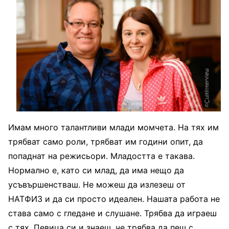
Имам много талантливи млади момчета. На тях им
трябват само роли, трябват им години опит, да
попаднат на режисьори. Младостта е такава.
Нормално е, като си млад, да има нещо да
усъвършенстваш. Не можеш да излезеш от
НАТФИЗ и да си просто идеален. Нашата работа не
става само с гледане и слушане. Трябва да играеш
с тях. Певица си и знаеш, че трябва да пеш с