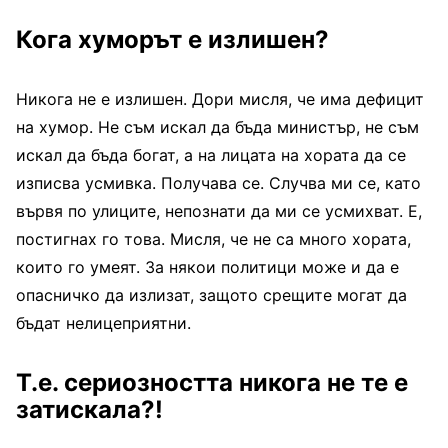
Кога хуморът е излишен?
Никога не е излишен. Дори мисля, че има дефицит
на хумор. Не съм искал да бъда министър, не съм
искал да бъда богат, а на лицата на хората да се
изписва усмивка. Получава се. Случва ми се, като
вървя по улиците, непознати да ми се усмихват. Е,
постигнах го това. Мисля, че не са много хората,
които го умеят. За някои политици може и да е
опасничко да излизат, защото срещите могат да
бъдат нелицеприятни.
Т.е. сериозността никога не те е
затискала?!