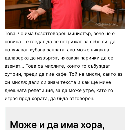
Това, че има безотговорен министър, вече не е
новина. Те гледат да се погрижат за себе си, да
получават хубава заплата, ако може някаква
далаверка да извъртят, някакви парички да се
вземат… Това са мислите, които го събуждат
сутрин, преди да пие кафе. Той не мисли, както аз
си мисля: дали си знам текста и как ще мине
днешната репетиция, за да може утре, като го
играя пред хората, да бъда отговорен.
Може и да има хора,