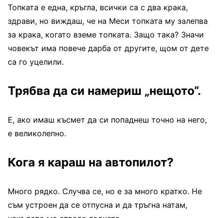
Топката е една, кръгла, всички са с два крака,
здрави, но виждаш, че на Меси топката му залепва
за крака, когато вземе топката. Защо така? Значи
човекът има повече дарба от другите, щом от дете
са го уцелили.
Трябва да си намериш „нещото“.
Е, ако имаш късмет да си попаднеш точно на него,
е великолепно.
Кога я караш на автопилот?
Много рядко. Случва се, но е за много кратко. Не
съм устроен да се отпусна и да тръгна натам,