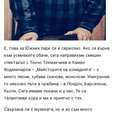
Е, това за Южния парк си е сериозно. Ако се върна
към усмивките обаче, сега направихме смешен
спектакъл с Тончо Токмакчиев и Камен
Воденичаров – „Майсторите на комедията“ – с
много песни, хубави скечове, монолози. Изиграхме
го няколко пъти в чужбина – в Лондон, Барселона,
Кьолн. Сега имаме покани и у нас. Те са
талантливи хора и ми е приятно с тях.
Свързана си с музиката, но и аз съм много