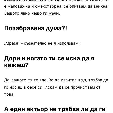
е маловажна и смехотворна, се опитвам да вникна.
Защото явно нещо ги мъчи.
Позабравена дума?!
„Мразя“ – съзнателно не я използвам.
Дори и когато ти се иска да я
кажеш?
Да, защото тя те яде. За да изпитваш яд, трябва да
го носиш в себе си. Искам да се прочиствам от
това.
А един актьор не трябва ли да ги