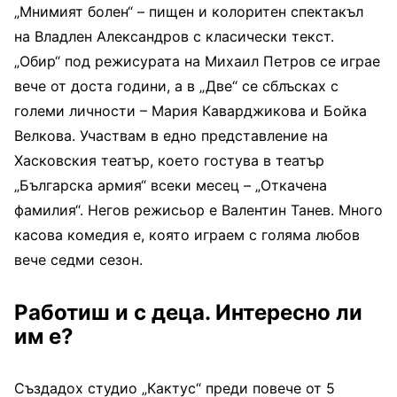
„Мнимият болен“ – пищен и колоритен спектакъл
на Владлен Александров с класически текст.
„Обир“ под режисурата на Михаил Петров се играе
вече от доста години, а в „Две“ се сблъсках с
големи личности – Мария Каварджикова и Бойка
Велкова. Участвам в едно представление на
Хасковския театър, което гостува в театър
„Българска армия“ всеки месец – „Откачена
фамилия“. Негов режисьор е Валентин Танев. Много
касова комедия е, която играем с голяма любов
вече седми сезон.
Работиш и с деца. Интересно ли
им е?
Създадох студио „Кактус“ преди повече от 5