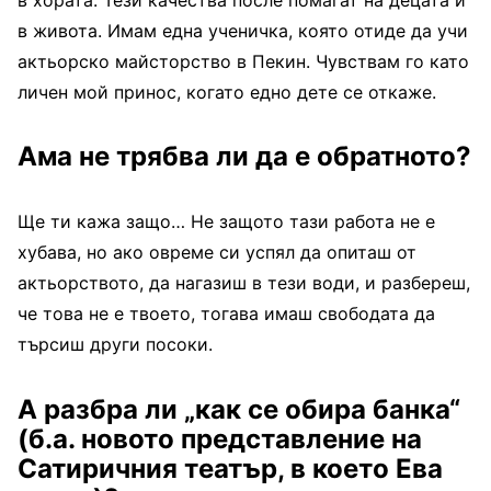
в живота. Имам една ученичка, която отиде да учи
актьорско майсторство в Пекин. Чувствам го като
личен мой принос, когато едно дете се откаже.
Ама не трябва ли да е обратното?
Ще ти кажа защо… Не защото тази работа не е
хубава, но ако овреме си успял да опиташ от
актьорството, да нагазиш в тези води, и разбереш,
че това не е твоето, тогава имаш свободата да
търсиш други посоки.
А разбра ли „как се обира банка“
(
б.а. новото представление на
Сатиричния театър, в което Ева