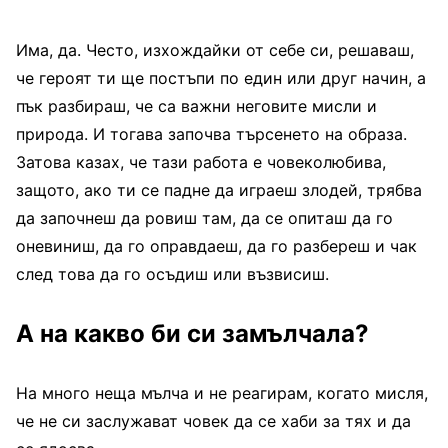
Има, да. Често, изхождайки от себе си, решаваш,
че героят ти ще постъпи по един или друг начин, а
пък разбираш, че са важни неговите мисли и
природа. И тогава започва търсенето на образа.
Затова казах, че тази работа е човеколюбива,
защото, ако ти се падне да играеш злодей, трябва
да започнеш да ровиш там, да се опиташ да го
оневиниш, да го оправдаеш, да го разбереш и чак
след това да го осъдиш или възвисиш.
А на какво би си замълчала?
На много неща мълча и не реагирам, когато мисля,
че не си заслужават човек да се хаби за тях и да