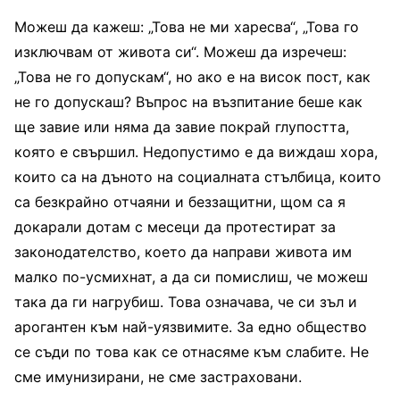
Можеш да кажеш: „Това не ми харесва“, „Това го
изключвам от живота си“. Можеш да изречеш:
„Това не го допускам“, но ако е на висок пост, как
не го допускаш? Въпрос на възпитание беше как
ще завие или няма да завие покрай глупостта,
която е свършил. Недопустимо е да виждаш хора,
които са на дъното на социалната стълбица, които
са безкрайно отчаяни и беззащитни, щом са я
докарали дотам с месеци да протестират за
законодателство, което да направи живота им
малко по-усмихнат, а да си помислиш, че можеш
така да ги нагрубиш. Това означава, че си зъл и
арогантен към най-уязвимите. За едно общество
се съди по това как се отнасяме към слабите. Не
сме имунизирани, не сме застраховани.