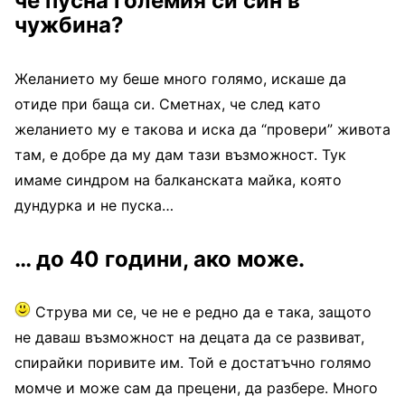
че пусна големия си син в
чужбина?
Желанието му беше много голямо, искаше да
отиде при баща си. Сметнах, че след като
желанието му е такова и иска да “провери” живота
там, е добре да му дам тази възможност. Тук
имаме синдром на балканската майка, която
дундурка и не пуска…
… д
о 40 години, ако може.
Струва ми се, че не е редно да е така, защото
не даваш възможност на децата да се развиват,
спирайки поривите им. Той е достатъчно голямо
момче и може сам да прецени, да разбере. Много