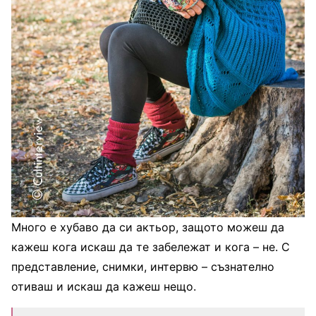
Много е хубаво да си актьор, защото можеш да
кажеш кога искаш да те забележат и кога – не. С
представление, снимки, интервю – съзнателно
отиваш и искаш да кажеш нещо.