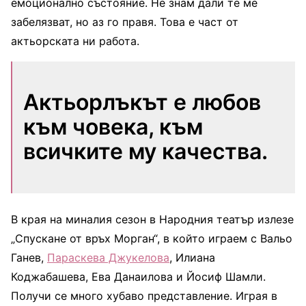
емоционално състояние. Не знам дали те ме
забелязват, но аз го правя. Това е част от
актьорската ни работа.
Актьорлъкът е любов
към човека, към
всичките му качества.
В края на миналия сезон в Народния театър излезе
„Спускане от връх Морган“, в който играем с Вальо
Ганев,
Параскева Джукелова
, Илиана
Коджабашева, Ева Данаилова и Йосиф Шамли.
Получи се много хубаво представление. Играя в