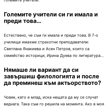
големите учители.
Големите учители си ги имала и
преди това…
Естествено, че съм ги имала и преди това. В 7-о
училище имахме страхотни преподаватели:
Светлана Янакиева и Асен Петров, които са
семейство историци, Ирина Дуева по литература…
Нямаше ли вариант да си
завършиш филологията и после
да преминеш към актьорството?
Човек, като е млад, иска нещата да му се случат
веднага. Така съм го решила на момента. Ако в моя