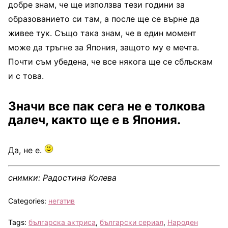
добре знам, че ще използва тези години за
образованието си там, а после ще се върне да
живее тук. Също така знам, че в един момент
може да тръгне за Япония, защото му е мечта.
Почти съм убедена, че все някога ще се сблъскам
и с това.
Значи все пак сега не е толкова
далеч, както ще е в Япония.
Да, не е.
снимки: Радостина Колева
Categories:
негатив
Tags:
българска актриса
,
български сериал
,
Народен