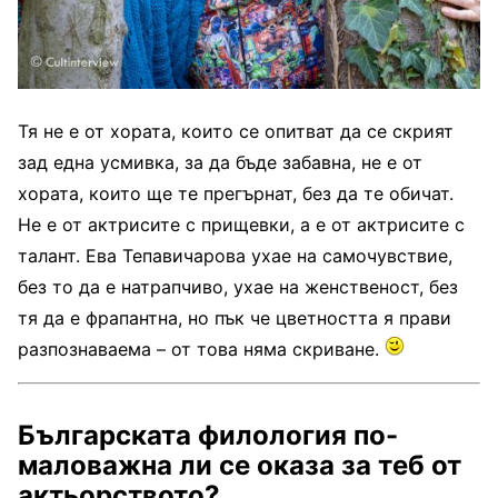
Тя не е от хората, които се опитват да се скрият
зад една усмивка, за да бъде забавна, не е от
хората, които ще те прегърнат, без да те обичат.
Не е от актрисите с прищевки, а е от актрисите с
талант. Ева Тепавичарова ухае на самочувствие,
без то да е натрапчиво, ухае на женственост, без
тя да е фрапантна, но пък че цветността я прави
разпознаваема – от това няма скриване.
Българската филология по-
маловажна ли се оказа за теб от
актьорството?