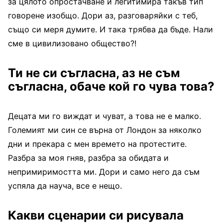
за цялото опростачване и легитимира такъв тип
говорене изобщо. Дори аз, разговаряйки с теб,
също си меря думите. И така трябва да бъде. Нали
сме в цивилизовано общество?!
Ти
не си съгласна, аз не съм
съгласна, обаче кой го чува това?
Децата ми го виждат и чуват, а това не е малко.
Големият ми син се върна от Лондон за няколко
дни и прекара с мен времето на протестите.
Разбра за моя гняв, разбра за обидата и
непримиримостта ми. Дори и само него да съм
успяла да науча, все е нещо.
Какви сценарии си рисувала