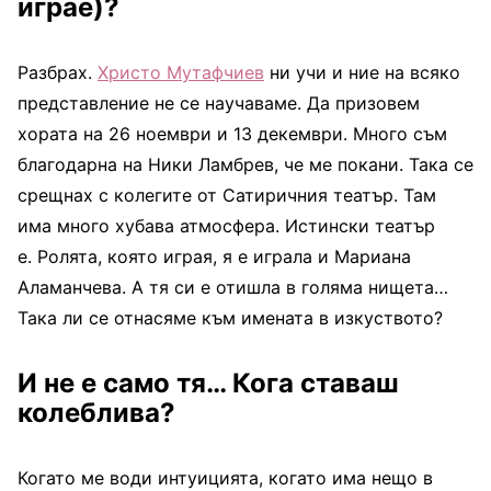
играе
)
?
Разбрах.
Христо Мутафчиев
ни учи и ние на всяко
представление не се научаваме. Да призовем
хората на 26 ноември и 13 декември. Много съм
благодарна на Ники Ламбрев, че ме покани. Така се
срещнах с колегите от Сатиричния театър. Там
има много хубава атмосфера. Истински театър
е. Ролята, която играя, я е играла и Мариана
Аламанчева. А тя си е отишла в голяма нищета…
Така ли се отнасяме към имената в изкуството?
И
не е само тя…
Кога ставаш
колеблива?
Когато ме води интуицията, когато има нещо в