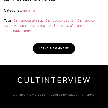
Categories:
негатив
Tags:
български актьор
,
български сериал
,
българско
кино
,
Малък градски театър "Зад канала"
,
театър
,
телевизия
,
филм
LEAVE A COMMENT
CULTINTERVIEW
Cultinterview© 2026 - Powered by Radostina Koleva