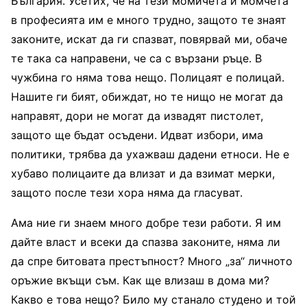
България. Усетих, че на тези момичета и момчета
в професията им е много трудно, защото те знаят
законите, искат да ги спазват, повярвай ми, обаче
те така са направени, че са с вързани ръце. В
чужбина го няма това нещо. Полицаят е полицай.
Нашите ги бият, обиждат, но те нищо не могат да
направят, дори не могат да извадят пистолет,
защото ще бъдат осъдени. Идват избори, има
политики, трябва да ухажваш дадени етноси. Не е
хубаво полицаите да влизат и да взимат мерки,
защото после тези хора няма да гласуват.
Ама ние ги знаем много добре тези работи. Я им
дайте власт и всеки да спазва законите, няма ли
да спре битовата престъпност? Много „за“ личното
оръжие вкъщи съм. Как ще влизаш в дома ми?
Какво е това нещо? Било му станало студено и той