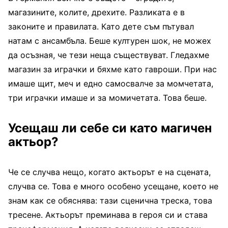
магазините, колите, дрехите. Разликата е в
законите и правилата. Като дете съм пътувал
натам с ансамбъла. Беше културен шок, не можех
да осъзная, че тези неща съществуват. Гледахме
магазин за играчки и бяхме като гавроши. При нас
имаше щит, меч и едно самосвалче за момчетата,
три играчки имаше и за момичетата. Това беше.
Усещаш ли себе си като магичен
актьор?
Че се случва нещо, когато актьорът е на сцената,
случва се. Това е много особено усещане, което не
знам как се обяснява: тази сценична треска, това
тресене. Актьорът преминава в героя си и става