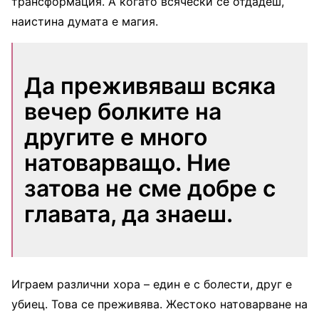
трансформация. А когато всячески се отдадеш,
наистина думата е магия.
Да преживяваш всяка
вечер болките на
другите е много
натоварващо. Ние
затова не сме добре с
главата, да знаеш.
Играем различни хора – един е с болести, друг е
убиец. Това се преживява. Жестоко натоварване на