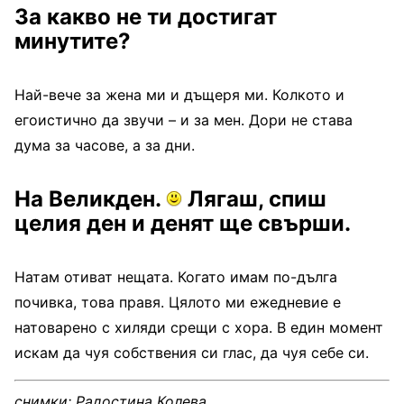
За какво не ти достигат
минутите?
Най-вече за жена ми и дъщеря ми. Колкото и
егоистично да звучи – и за мен. Дори не става
дума за часове, а за дни.
На Великден.
Лягаш, спиш
целия ден и денят ще свърши.
Натам отиват нещата. Когато имам по-дълга
почивка, това правя. Цялото ми ежедневие е
натоварено с хиляди срещи с хора. В един момент
искам да чуя собствения си глас, да чуя себе си.
снимки: Радостина Колева