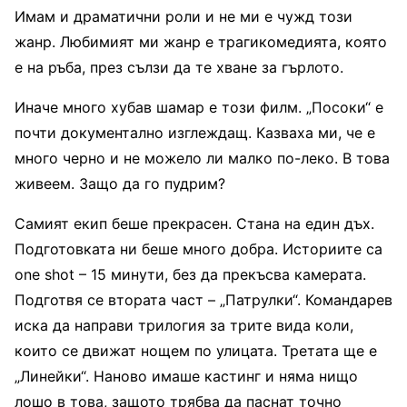
Имам и драматични роли и не ми е чужд този
жанр. Любимият ми жанр е трагикомедията, която
е на ръба, през сълзи да те хване за гърлото.
Иначе много хубав шамар е този филм. „Посоки“ е
почти документално изглеждащ. Казваха ми, че е
много черно и не можело ли малко по-леко. В това
живеем. Защо да го пудрим?
Самият екип беше прекрасен. Стана на един дъх.
Подготовката ни беше много добра. Историите са
one shot – 15 минути, без да прекъсва камерата.
Подготвя се втората част – „Патрулки“. Командарев
иска да направи трилогия за трите вида коли,
които се движат нощем по улицата. Третата ще е
„Линейки“. Наново имаше кастинг и няма нищо
лошо в това, защото трябва да паснат точно