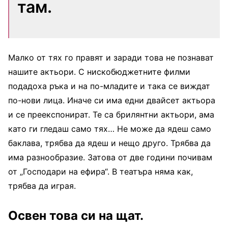
там.
Малко от тях го правят и заради това не познават
нашите актьори. С нискобюджетните филми
подадоха ръка и на по-младите и така се виждат
по-нови лица. Иначе си има едни двайсет актьора
и се преекспонират. Те са брилянтни актьори, ама
като ги гледаш само тях… Не може да ядеш само
баклава, трябва да ядеш и нещо друго. Трябва да
има разнообразие. Затова от две години почивам
от „Господари на ефира“. В театъра няма как,
трябва да играя.
Освен това си на щат.