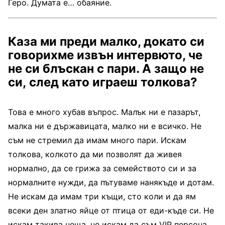
Геро. Думата е… обаяние.
Каза ми преди малко, докато си
говорихме извън интервюто, че
не си блъскан с пари. А защо не
си, след като играеш толкова?
Това е много хубав въпрос. Малък ни е пазарът,
малка ни е държавицата, малко ни е всичко. Не
съм не стремил да имам много пари. Искам
толкова, колкото да ми позволят да живея
нормално, да се грижа за семейството си и за
нормалните нужди, да пътуваме нанякъде и дотам.
Не искам да имам три къщи, сто коли и да ям
всеки ден златно яйце от птица от еди-къде си. Не
искам такива неща, не искам да съм VIP персона