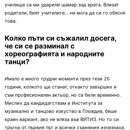
училище са ми ударили шамар зад врата. Влизат
родители, бият учителите… не мога да си го обясня
това.
Колко пъти си съжалил досега,
че си се разминал с
хореографията и народните
танци?
Имало е много трудни моменти през тези 20
години, колкото ще станат, откакто завърших и
съм професионален актьор, но са били временно.
Мислих да кандидатствам в Института за
музикално и танцово изкуство в Пловдив, беше
краен вариант, ако не вляза във ВИТИЗ. Но то си
тръгна от първия път и всички съмнения изчезнаха.