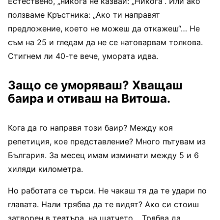
Естествено, „никога не казвай: „Никога“. Или ако
ползваме Кръстника: „Ако ти направят
предложение, което не можеш да откажеш“… Не
съм на 25 и гледам да не се натоварвам толкова.
Стигнем ли 40-те вече, умората идва.
Защо се уморяваш? Хващаш
баира и отиваш на Витоша.
Кога да го направя този баир? Между коя
репетиция, кое представление? Много пътувам из
България. За месец имам изминати между 5 и 6
хиляди километра.
Но работата се търси. Не чакаш тя да те удари по
главата. Нали трябва да те видят? Ако си стоиш
затворен в театъра, на щатчето… Трябва да