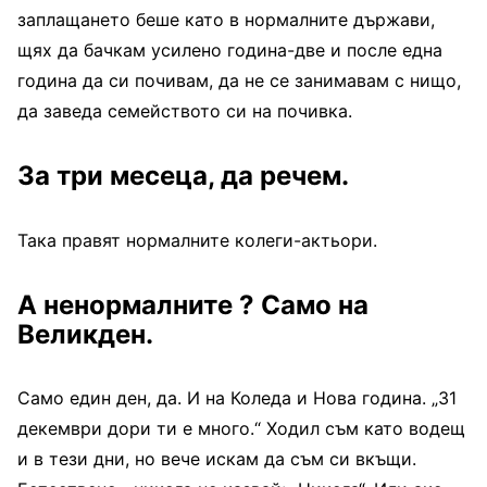
заплащането беше като в нормалните държави,
щях да бачкам усилено година-две и после една
година да си почивам, да не се занимавам с нищо,
да заведа семейството си на почивка.
За три месеца, да речем.
Така правят нормалните колеги-актьори.
А ненормалните ? Само на
Великден.
Само един ден, да. И на Коледа и Нова година. „31
декември дори ти е много.“ Ходил съм като водещ
и в тези дни, но вече искам да съм си вкъщи.