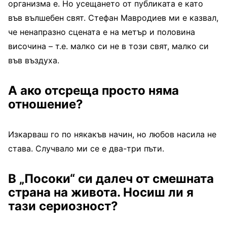
организма е. Но усещането от публиката е като
във вълшебен свят. Стефан Мавродиев ми е казвал,
че ненапразно сцената е на метър и половина
височина – т.е. малко си не в този свят, малко си
във въздуха.
А ако отсреща просто няма
отношение?
Изкарваш го по някакъв начин, но любов насила не
става. Случвало ми се е два-три пъти.
В „Посоки“ си далеч от смешната
страна на живота. Носиш ли я
тази сериозност?