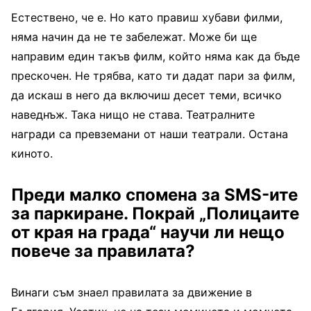
Естествено, че е. Но като правиш хубави филми,
няма начин да не те забележат. Може би ще
направим един такъв филм, който няма как да бъде
прескочен. Не трябва, като ти дадат пари за филм,
да искаш в него да включиш десет теми, всичко
наведнъж. Така нищо не става. Театралните
награди са превземани от наши театрали. Остана
киното.
Преди малко спомена за
SMS
-ите
за паркиране. Покрай „Полицаите
от края на града“ научи ли нещо
повече за правилата?
Винаги съм знаел правилата за движение в