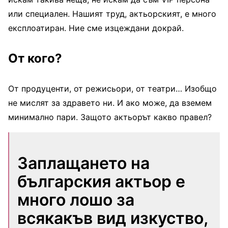
или специален. Нашият труд, актьорският, е много
експлоатиран. Ние сме изцеждани докрай.
От кого?
От продуценти, от режисьори, от театри… Изобщо
не мислят за здравето ни. И ако може, да вземем
минимално пари. Защото актьорът какво правел?
Заплащането на
българския актьор е
много лошо за
всякакъв вид изкуство,