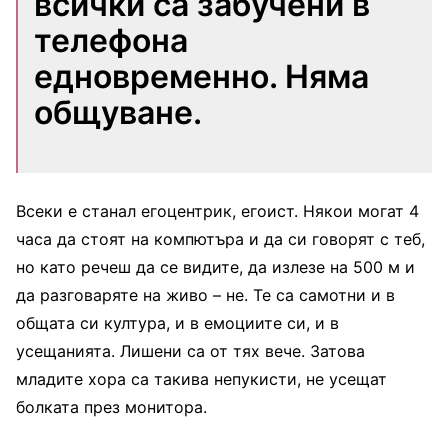
всички са забучени в
телефона
едновременно. Няма
общуване.
Всеки е станал егоцентрик, егоист. Някои могат 4
часа да стоят на компютъра и да си говорят с теб,
но като речеш да се видите, да излезе на 500 м и
да разговаряте на живо – не. Те са самотни и в
общата си култура, и в емоциите си, и в
усещанията. Лишени са от тях вече. Затова
младите хора са такива непукисти, не усещат
болката през монитора.