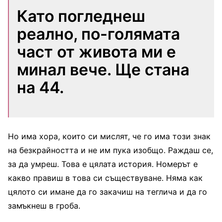
Като погледнеш
реално, по-голямата
част от живота ми е
минал вече. Ще стана
на 44.
Но има хора, които си мислят, че го има този знак
на безкрайността и не им пука изобщо. Раждаш се,
за да умреш. Това е цялата история. Номерът е
какво правиш в това си съществуване. Няма как
цялото си имане да го закачиш на теглича и да го
замъкнеш в гроба.