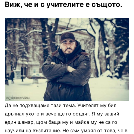
Виж, че и с учителите е същото.
Да не подхващаме тази тема. Учителят му бил
дръпнал ухото и вече ще го осъдят. Я му заший
един шамар, щом баща му и майка му не са го
научили на възпитание. Не съм умрял от това, че в