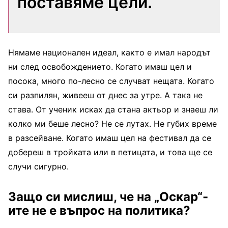
поставяме цели.
Нямаме национален идеал, както е имал народът
ни след освобождението. Когато имаш цел и
посока, много по-лесно се случват нещата. Когато
си разпилян, живееш от днес за утре. А така не
става. От ученик исках да стана актьор и знаеш ли
колко ми беше лесно? Не се лутах. Не губих време
в разсейване. Когато имаш цел на фестивал да се
добереш в тройката или в петицата, и това ще се
случи сигурно.
Защо си мислиш, че на „Оскар“-
ите не е въпрос на политика?