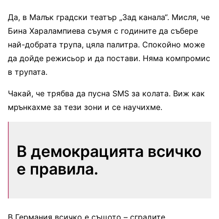
Да, в Малък градски театър „Зад канала“. Мисля, че
Бина Харалампиева съумя с годините да събере
най-добрата трупа, цяла палитра. Спокойно може
да дойде режисьор и да постави. Няма компромис
в трупата.
Чакай, че трябва да пусна SMS за колата. Виж как
мрънкахме за тези зони и се научихме.
В демокрацията всичко
е правила.
В Германия всичко е същото – сградите,