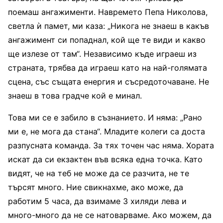
поемаш ангажименти. Навремето Пепа Николова,
светла ѝ памет, ми каза: „Никога не знаеш в какъв
ангажимент си попаднал, кой ще те види и какво
ще излезе от там“. Независимо къде играеш из
страната, трябва да играеш като на най-голямата
сцена, със същата енергия и съсредоточаване. Не
знаеш в това градче кой е минал.
Това ми се е забило в съзнанието. И няма: „Рано
ми е, не мога да стана“. Младите колеги са доста
разпусната команда. За тях точен час няма. Хората
искат да си екзактен във всяка една точка. Като
видят, че на теб не може да се разчита, не те
търсят много. Ние свикнахме, ако може, да
работим 5 часа, да взимаме 3 хиляди лева и
много-много да не се натоварваме. Ако можем, да