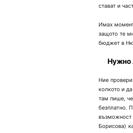
стават и час
Имах момент
защото те м
бюджет в Ню
Нужно 
Ние проверих
колкото и да
там пише, че
безплатно. 
възможност 
Борисова) к