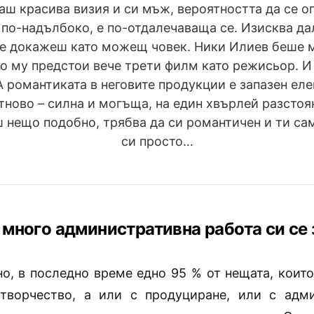
аш красива визия и си мъж, вероятността да се оп
 по-надълбоко, е по-отдалечаваща се. Изисква да
се докажеш като можещ човек. Ники Илиев беше 
но му предстои вече трети филм като режисьор. И 
А романтиката в неговите продукции е запазен еле
тново – силна и могъща, на един хвърлей разстоян
 нещо подобно, трябва да си романтичен и ти с
си просто…
с много административна работа си се 
о, в последно време едно 95 % от нещата, които
творчество, а или с продуциране, или с адм