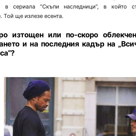
и в сериала “Скъпи наследници”, в който 
 Той ще излезе есента.
ро изтощен или по-скоро облекче
ането и на последния кадър на „Всич
са“?