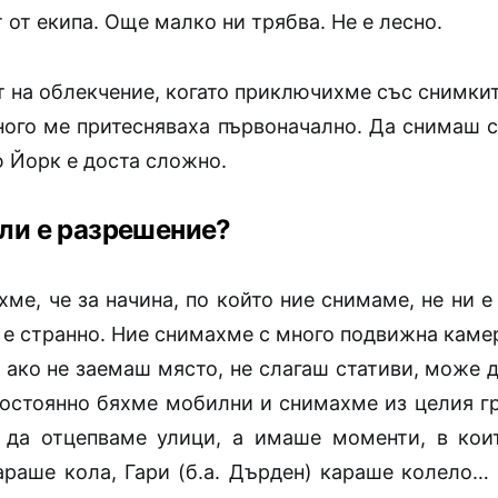
т от екипа. Още малко ни трябва. Не е лесно.
 на облекчение, когато приключихме със снимкит
ного ме притесняваха първоначално. Да снимаш с
 Йорк е доста сложно.
ли е разрешение?
ме, че за начина, по който ние снимаме, не ни 
 е странно. Ние снимахме с много подвижна камер
 ако не заемаш място, не слагаш стативи, може 
Постоянно бяхме мобилни и снимахме из целия г
да отцепваме улици, а имаше моменти, в коит
араше кола, Гари (б.а. Дърден) караше колело…