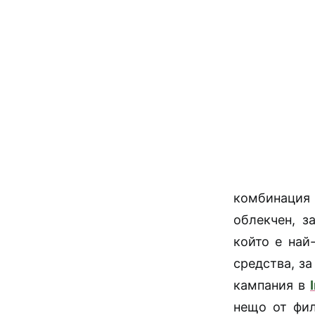
комбинация 
облекчен, з
който е най
средства, з
кампания в
нещо от фил