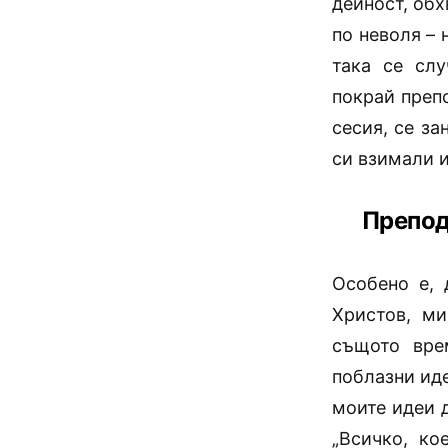
дейност, об
по неволя – 
така се сл
покрай преп
сесия, се за
си взимали и
Препод
Особено е, 
Христов, ми
същото вре
поблазни иде
моите идеи д
„Всичко, ко