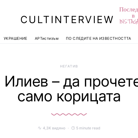
Послед
в
CULTINTERVIEW
INSTAG
УКРАШЕНИЕ
АРТистизъм
ПО СЛЕДИТЕ НА ИЗВЕСТНОСТТА
НЕГАТИВ
 Илиев – да прочет
само корицата
4,3K видяно
5 minute read