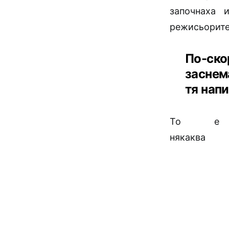
започнаха 
режисьорите.
По-ско
заснем
тя напи
То е
някаква