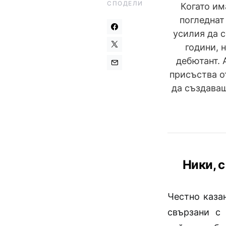
СПОДЕЛИ
Когато им
погледнат
усилия да 
години, 
дебютант. 
присъства о
да създаваш
Ники, 
Честно казан
свързани с 