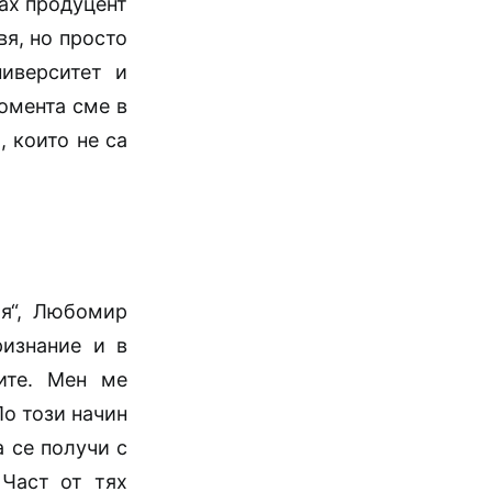
ах продуцент
вя, но просто
иверситет и
омента сме в
, които не са
ия“, Любомир
ризнание и в
ите. Мен ме
По този начин
а се получи с
 Част от тях