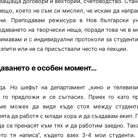
хващаща договори и вехтории, счетоводство. Стан
нещо, което не съм си мислил, че искам да напра
учи.
Преподавам режисура в Нов български ун
одаването на творчески неща, поради това че в м
нимавам и с индивидуални протоколи за студенти
зпити или не са присъствали често на лекции.
аването е особен момент…
да. Но шефът на департамент „кино и телевиз
 го предложи и се съгласих. Приех го като п
ме можех да видя къде стоя между студент
ята да работя с млади хора и да създавам екип. 
а се пренасят към тях и да работим заедно. Так
ето тя написа“, където взех 3-4 мои студенти.