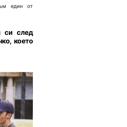
съм един от
н си след
ко, което