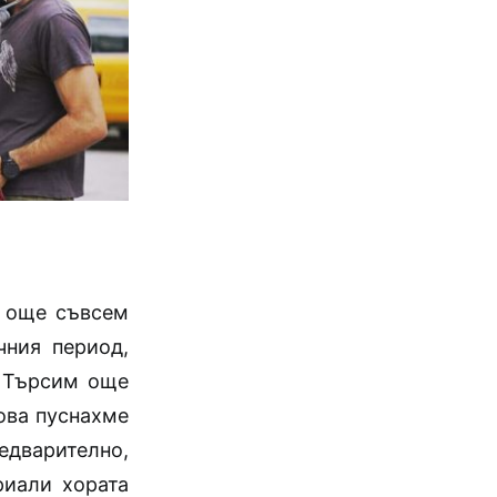
м още съвсем
чния период,
. Търсим още
ова пуснахме
редварително,
риали хората