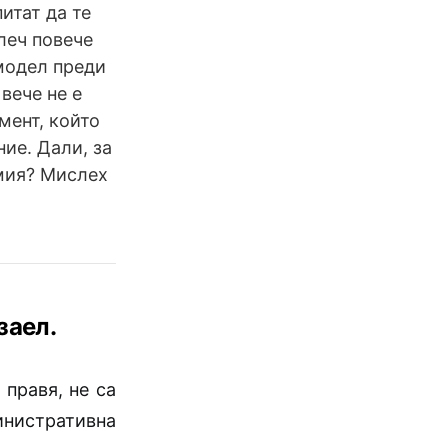
итат да те
леч повече
модел преди
вече не е
мент, който
ие. Дали, за
амия? Мислех
заел.
 правя, не са
инистративна