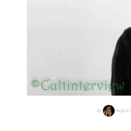
От
РАДОС