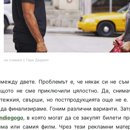
на снимки с Гари Дърден
между двете. Проблемът е, че някак си не съ
ащото не сме приключили цялостно. Да, снима
-тежкия, свърши, но постпродукцията още не е
а да финализираме. Гоним различни варианти. Зат
Indiegogo
, в която могат да се закупят билети п
ма или самия филм. Чрез тези рекламни мате