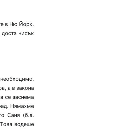
е в Ню Йорк,
 доста нисък
е необходимо,
а, а в закона
да се заснема
рад. Нямахме
о Саня (б.а.
 Това водеше