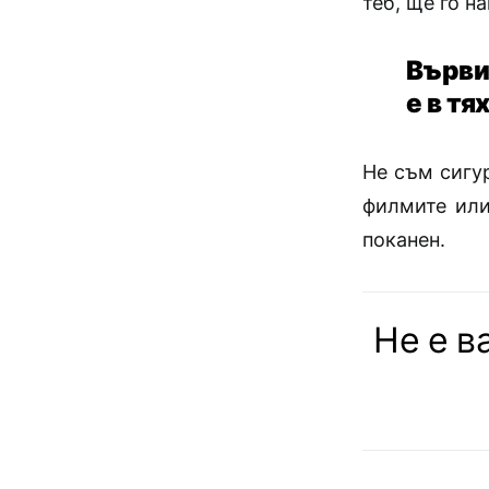
теб, ще го н
Върви
е в тя
Не съм сигу
филмите или
поканен.
Не е в