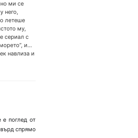
 но ми се
у него,
то летеше
стото му,
е сериал с
 морето”, и…
ек навлиза и
 е поглед от
 твърд спрямо