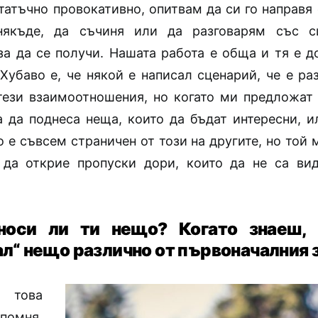
татъчно провокативно, опитвам да си го направя 
някъде, да съчиня или да разговарям със с
за да се получи. Нашата работа е обща и тя е д
 Хубаво е, че някой е написал сценарий, че е ра
тези взаимоотношения, но когато ми предложат 
а да поднеса неща, които да бъдат интересни, 
о е съвсем страничен от този на другите, но той
да открие пропуски дори, които да не са ви
носи ли ти нещо? Когато знаеш, 
ал“ нещо различно от първоначалния
о това
омня,