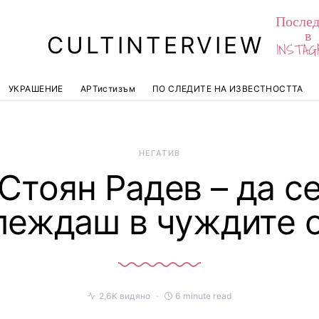
Послед
в
CULTINTERVIEW
INSTAG
УКРАШЕНИЕ
АРТистизъм
ПО СЛЕДИТЕ НА ИЗВЕСТНОСТТА
НЕГАТИВ
Стоян Радев – да с
леждаш в чуждите 
2,6K видяно
6 minute read