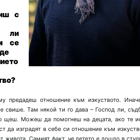
иш с
е ли
м се
де
ието
тво?
у предадеш отношение към изкуството. Иначе
е свише. Там някой ти го дава – Господ ли, съд
то щеш. Можеш да помогнеш на децата, ако те и
ост да изградят в себе си отношение към изкуств
т живота. Самият факт, че детето е дошло в сту