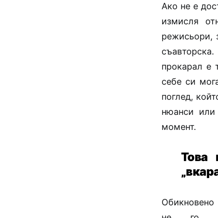
Ако не е дос
измисля от
режисьори, 
съавторска.
прокарал е 
себе си мог
поглед, койт
нюанси или 
момент.
Това 
„вкар
Обикновен
не го п