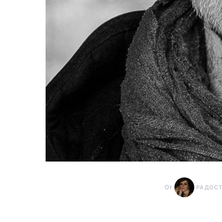
От
РАДОС