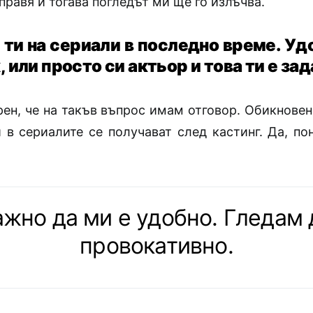
аправя и тогава погледът ми ще го излъчва.
 ти на сериали в последно време. Уд
х, или просто си актьор и това ти е за
рен, че на такъв въпрос имам отговор. Обикновен
 в сериалите се получават след кастинг. Да, по
ажно да ми е удобно. Гледам 
провокативно.