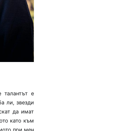
 талантът е
ба ли, звезди
скат да имат
ото като към
диото при мен