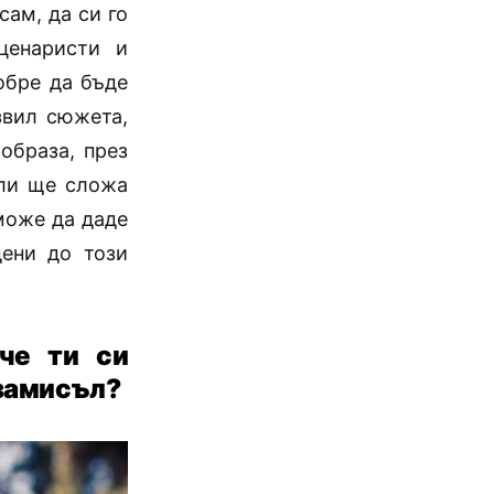
сам, да си го
ценаристи и
обре да бъде
звил сюжета,
образа, през
или ще сложа
 може да даде
дени до този
че ти си
 замисъл?