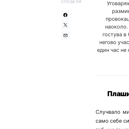
СПОДЕЛИ
Уговарях
размин
провокац
наоколо.
гостува в
негово учас
един час не
Плашил
Случвало ми
само себе си