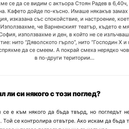
ме се да се видим с актьора Стоян Радев в 6,40ч,
а. Кафето дойде по-късно. Имаше някакъв замах 
ия, изказана със спокойствие, и настроение, кое
 Използвахме, че Варненският театър, където е мя
 София, използвахме и ден, в който не се излъчваш
тие: нито “Дяволското гърло”, нито “Господин X и
 спряхме да се смеем. А покрай смеха нерядко чов
в по-други територии…
 ли си някого с този поглед?
 се е към някого да бъда твърд, но погледът не
. Той се контролира отвътре. Ако искам да бъда