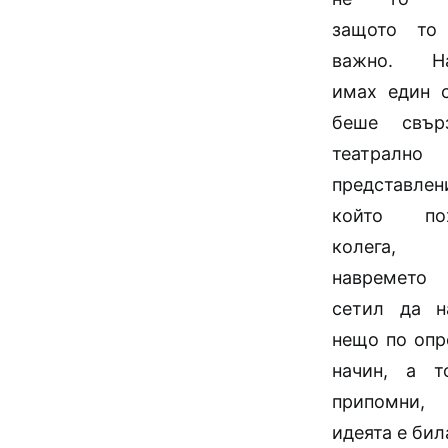
защото то
важно. На
имах един с
беше свър
театрално
представле
който пох
колега
навремето
сетил да н
нещо по опр
начин, а 
припомн
идеята е бил