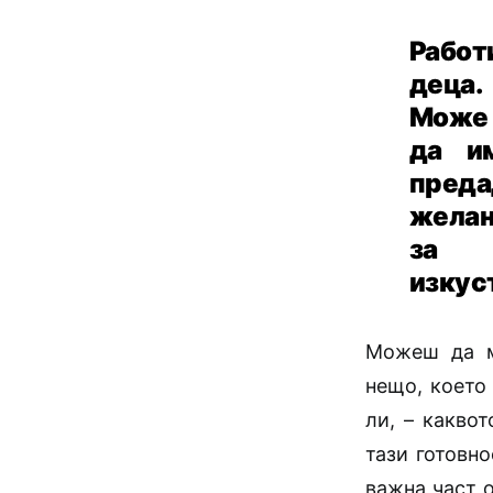
Работ
деца.
Мож
да и
преда
желан
за
изкус
Можеш да м
нещо, което 
ли, – какво
тази готовн
важна част о