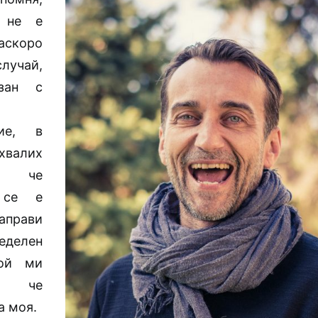
 не е
скоро
лучай,
зан с
ние, в
валих
, че
 се е
аправи
еделен
той ми
и, че
а моя.