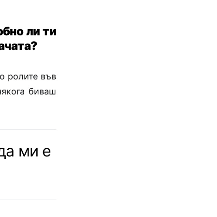
обно ли ти
дачата?
о ролите във
някога биваш
да ми е