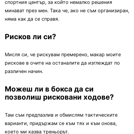
спортния център, за който немалко решения
минават през мен. Така че, ако не съм организиран,
няма как да се справя.
Рисков ли си?
Мисля си, че рискувам премерено, макар моите
рискове в очите на останалите да изглеждат по
различен начин.
Можеш ли в бокса да си
позволиш рисковани ходове?
Там съм предпазлив и обмислям тактическите
варианти, придържам се към тях и към онова,
което ми казва треньорът.