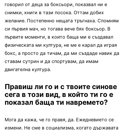
говорил от деца за боксьори, показвал ни е
снимки, книги в тази посока. Оттам добих
желание. Постепенно нещата тръгнаха. Спомням
си първия мач, но тогава вече бях боксьор. В
първите моменти, в които баща ми е създавал
физическата ми култура, не ме е карал да играя
бокс, а просто да тичам, да ми създаде навик да
ставам сутрин и да спортувам, да имам
двигателна култура.
Правиш ли го и с твоите синове
сега в този вид, в който ти го е
показал баща ти навремето?
Мога да кажа, че го правя, да. Ежедневието се
измени. Не сме в социализма, когато държавата