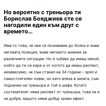
Но вероятно с треньора ти
Борислав Бояджиев сте се
нагодили един към друг с
времето…
Има го това, че ние се познаваме до болка и знам
неговата позиция, знам неговото мнение за
различните ситуации. Но е хубаво да имаш някой,
който да ти се кара и от когото да имаш респект,
независимо, че съм станал на 34 години – зрял и
самостоятелен човек, но като вляза в залата, съм
подчинен на треньора и той е шефа. Когато
състезателят няма респект от треньора, това не е
на добре, защото няма добър краен ефект.