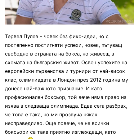
Тервел Пулев – човек без фикс-идеи, но с
постепенно постигнати успехи, човек, пътуващ
свободно в страната на бокса, но живеещ в
схемата на българския живот. Освен успехите на
европейски първенства и турнири от най-висок
клас, олимпиадата в Лондон през 2012 година му
донесе най-важното признание. И като
професионален боксьор, той вече няма право на
изява в следваща олимпиада. Едва сега разбрах,
че това е така, но ми прозвуча някак
несправедливо. Още повече, че не всички
боксьори са така приятно изглеждащи, като