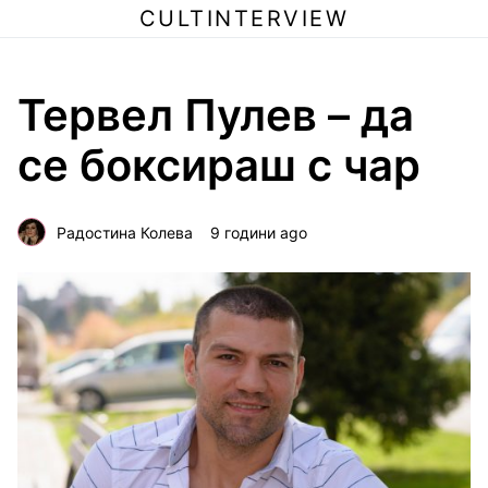
CULTINTERVIEW
Тервел Пулев – да
се боксираш с чар
Радостина Колева
9 години ago