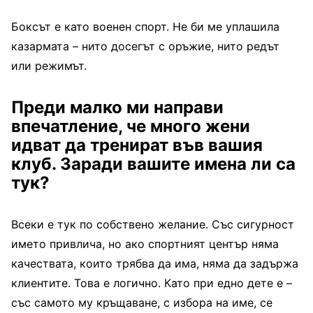
Боксът е като военен спорт. Не би ме уплашила
казармата – нито досегът с оръжие, нито редът
или режимът.
Преди малко ми направи
впечатление, че много жени
идват да тренират във вашия
клуб. Заради вашите имена ли са
тук?
Всеки е тук по собствено желание. Със сигурност
името привлича, но ако спортният център няма
качествата, които трябва да има, няма да задържа
клиентите. Това е логично. Като при едно дете е –
със самото му кръщаване, с избора на име, се