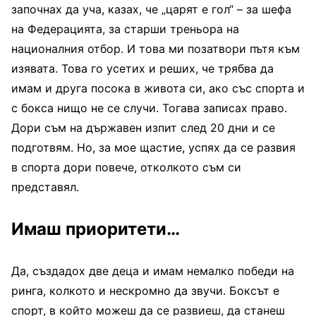
започнах да уча, казах, че „царят е гол“ – за шефа
на Федерацията, за старши треньора на
националния отбор. И това ми позатвори пътя към
изявата. Това го усетих и реших, че трябва да
имам и друга посока в живота си, ако със спорта и
с бокса нищо не се случи. Тогава записах право.
Дори съм на държавен изпит след 20 дни и се
подготвям. Но, за мое щастие, успях да се развия
в спорта дори повече, отколкото съм си
представял.
Имаш приоритети…
Да, създадох две деца и имам немалко победи на
ринга, колкото и нескромно да звучи. Боксът е
спорт, в който можеш да се развиеш, да станеш