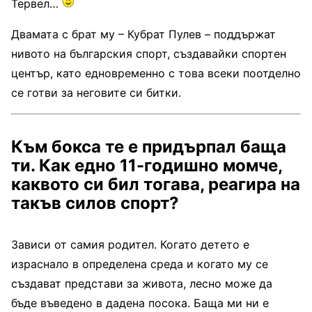
Тервел…
Двамата с брат му – Кубрат Пулев – поддържат
нивото на българския спорт, създавайки спортен
център, като едновременно с това всеки поотделно
се готви за неговите си битки.
Към бокса те е придърпал баща
ти. Как едно 11-годишно момче,
каквото си бил тогава, реагира на
такъв силов спорт?
Зависи от самия родител. Когато детето е
израснало в определена среда и когато му се
създават представи за живота, лесно може да
бъде въведено в дадена посока. Баща ми ни е