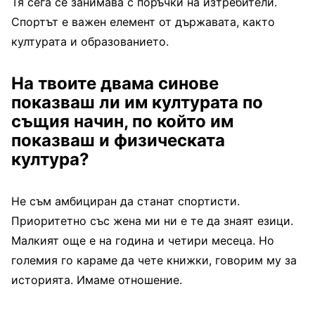
Тя сега се занимава с поръчки на изтребители.
Спортът е важен елемент от държавата, както
културата и образованието.
На твоите двама синове
показваш ли им културата по
същия начин, по който им
показваш и физическата
култура?
Не съм амбициран да станат спортисти.
Приоритетно със жена ми ни е те да знаят езици.
Малкият още е на година и четири месеца. Но
големия го караме да чете книжки, говорим му за
историята. Имаме отношение.