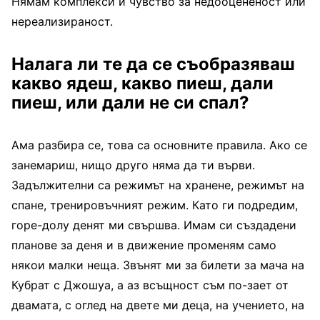
Нямам комплекси и чувство за недооцененост или
нереализираност.
Налага ли те да се съобразяваш
какво ядеш, какво пиеш, дали
пиеш, или дали не си спал?
Ама разбира се, това са основните правила. Ако се
занемариш, нищо друго няма да ти върви.
Задължителни са режимът на хранене, режимът на
спане, тренировъчният режим. Като ги подредим,
горе-долу денят ми свършва. Имам си създадени
планове за деня и в движение променям само
някои малки неща. Звънят ми за билети за мача на
Кубрат с Джошуа, а аз всъщност съм по-зает от
двамата, с оглед на двете ми деца, на учението, на