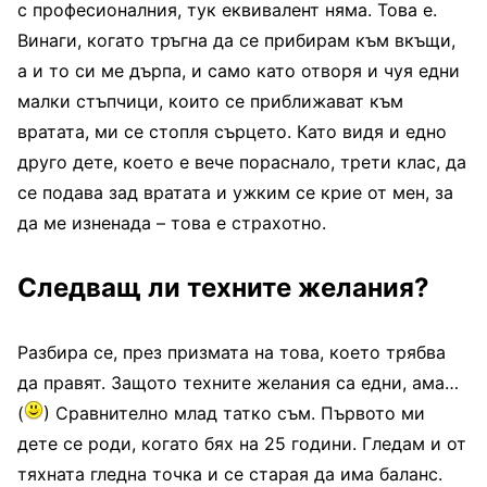
с професионалния, тук еквивалент няма. Това е.
Винаги, когато тръгна да се прибирам към вкъщи,
а и то си ме дърпа, и само като отворя и чуя едни
малки стъпчици, които се приближават към
вратата, ми се стопля сърцето. Като видя и едно
друго дете, което е вече пораснало, трети клас, да
се подава зад вратата и ужким се крие от мен, за
да ме изненада – това е страхотно.
Следващ ли техните желания?
Разбира се, през призмата на това, което трябва
да правят. Защото техните желания са едни, ама…
(
) Сравнително млад татко съм. Първото ми
дете се роди, когато бях на 25 години. Гледам и от
тяхната гледна точка и се старая да има баланс.