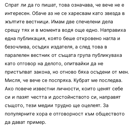
Спрат ли да го пишат, това означава, че вече не е
интересен. Обаче аз не се харесвам като звезда в
жълтите вестници. Имам две спечелени дела
срещу тях и в момента водя още едно. Направиха
една публикация, която беше откровено нагла и
безочлива, осъдих издателя, а след това в
паралелен вестник от същата група публикуваха
като отговор на делото, опитвайки да не
пристъпват закона, но отново бяха осъдени от мен.
Мисля, че вече се поспряха. Кубрат ме последва.
Ако повече известни личности, които ценят себе
си и пазят честта и достойнството си, направят
същото, тези медии трудно ще оцелеят. За
популярните хора е отговорност към обществото
да дават пример.