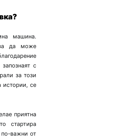
овка?
мна машина.
 за да може
благодарение
 запознаят с
рали за този
 истории, се
елае приятна
то стартира
 по-важни от