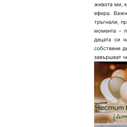
живота ми, к
ефира.
Важн
тръгнали, п
момента – л
децата си н
собствени де
завършват ч