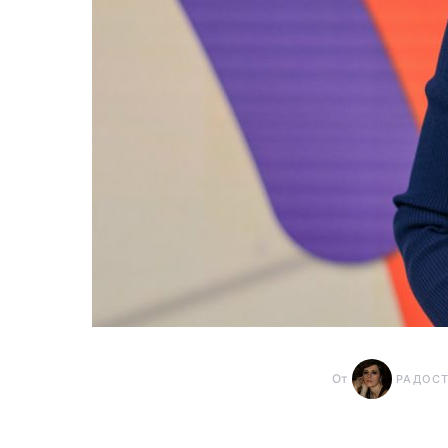
От
РАДОС