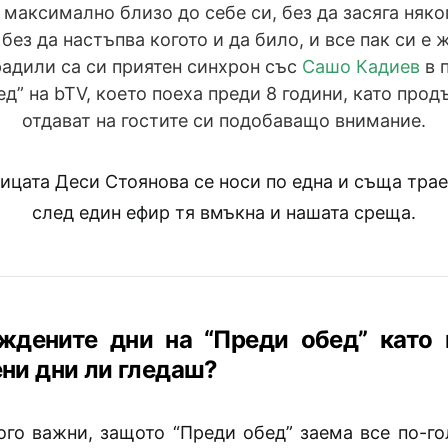
 максимално близо до себе си, без да засяга няко
 без да настъпва когото и да било, и все пак си е
радили са си приятен синхрон със
Сашо Кадиев
в 
д” на bTV, което поеха преди 8 години, като про
отдават на гостите си подобаващо внимание.
ицата Деси Стоянова се носи по една и съща трае
след един ефир тя вмъкна и нашата среща.
ждените дни на “Преди обед” като 
ни дни ли гледаш?
ого важни, защото “Преди обед” заема все по-го