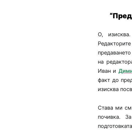
“Пред
О, изисква
Редакторит
предаването
на редактор
Иван и
Дими
факт до пре
изисква посв
Става ми см
почивка. З
подготовкат