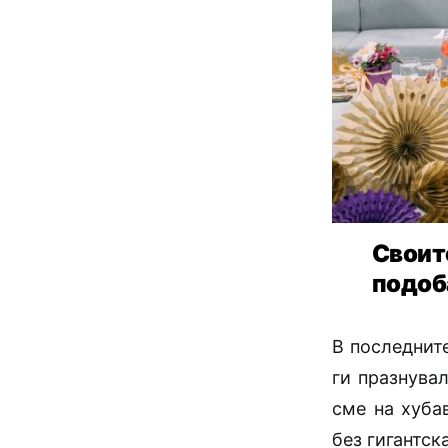
Свои
подоб
В последните
ги празнува
сме на хуба
без гигантск