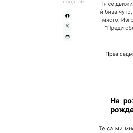
СПОДЕЛИ
Тя се движи
ѝ бива чуто,
място. Изг
“Преди обе
През седм
На ро
рожде
Те са ми мн