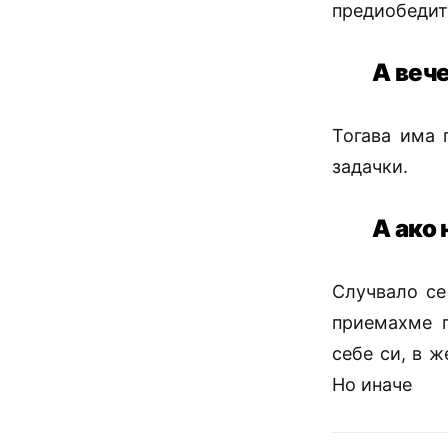
предиобедит
А веч
Тогава има 
задачки.
А ако 
Случвало се
приемахме п
себе си, в ж
Но иначе