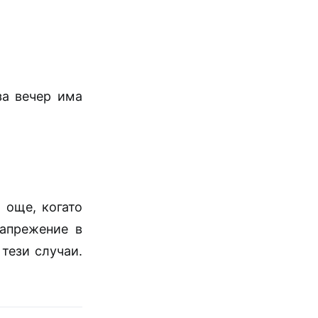
за вечер има
 още, когато
напрежение в
 тези случаи.