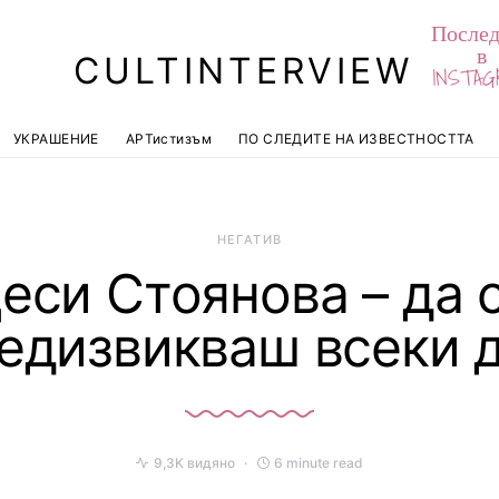
Послед
в
CULTINTERVIEW
INSTAG
УКРАШЕНИЕ
АРТистизъм
ПО СЛЕДИТЕ НА ИЗВЕСТНОСТТА
НЕГАТИВ
еси Стоянова – да 
едизвикваш всеки 
9,3K видяно
6 minute read