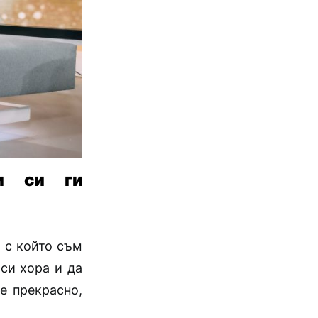
и си ги
, с който съм
си хора и да
е прекрасно,