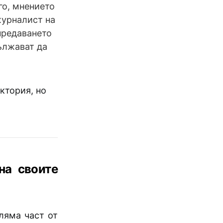
го, мнението
 журналист на
предаването
дължават да
ктория, но
на своите
ляма част от