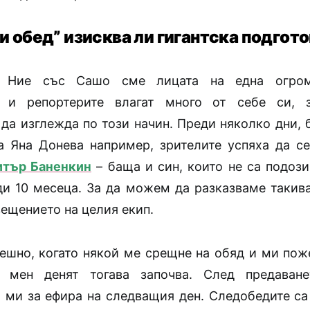
и обед” изисква ли гигантска подгот
. Ние със Сашо сме лицата на една огро
е и репортерите влагат много от себе си,
 да изглежда по този начин. Преди няколко дни, 
а Яна Донева например, зрителите успяха да се
тър Баненкин
– баща и син, които не са подози
ди 10 месеца. За да можем да разказваме такива
ещението на целия екип.
ешно, когато някой ме срещне на обяд и ми пож
а мен денят тогава започва. След предаване
а ми за ефира на следващия ден. Следобедите са