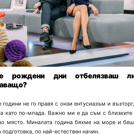
те рождени дни отбелязваш л
аващо?
 години не го правя с онзи ентусиазъм и възторг
ла като по-млада. Важно ми е да съм с близките 
во място. Миналата година бяхме на море и беш
а подготовка, по най-естествен начин.