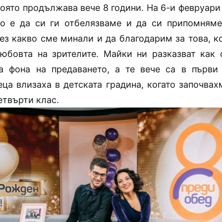
оято продължава вече 8 години. На 6-и февруари
о е да си ги отбелязваме и да си припомням
рез какво сме минали и да благодарим за това, к
юбовта на зрителите. Майки ни разказват как 
а фона на предаването, а те вече са в първи
ца влизаха в детската градина, когато започвах
етвърти клас.