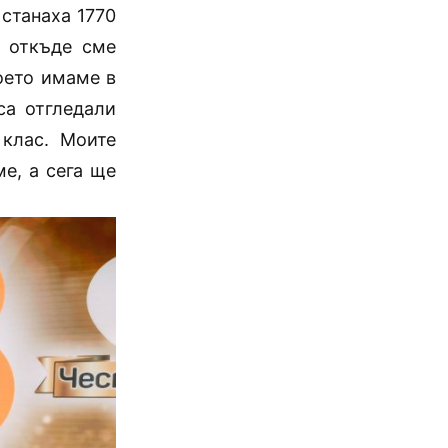
 станаха 1770
е откъде сме
оето имаме в
са отгледали
 клас. Моите
ме, а сега ще