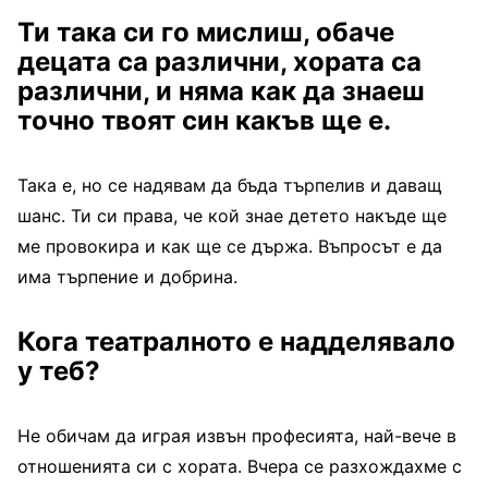
Ти така си го мислиш, обаче
децата са различни, хората са
различни, и няма как да знаеш
точно твоят син какъв ще е.
Така е, но се надявам да бъда търпелив и даващ
шанс. Ти си права, че кой знае детето накъде ще
ме провокира и как ще се държа. Въпросът е да
има търпение и добрина.
Кога театралното е надделявало
у теб?
Не обичам да играя извън професията, най-вече в
отношенията си с хората. Вчера се разхождахме с