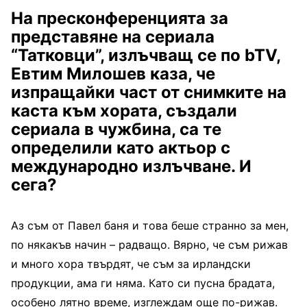
На пресконференцията за
представяне на сериала
“Татковци”, излъчващ се по
bTV
,
Евтим Милошев каза, че
изпращайки част от снимките на
каста към хората, създали
сериала в чужбина, са те
определили като актьор с
международно излъчване. И
сега?
Аз съм от Павел баня и това беше странно за мен,
по някакъв начин – радващо. Вярно, че съм рижав
и много хора твърдят, че съм за ирландски
продукции, ама ги няма. Като си пусна брадата,
особено лятно време, изглеждам още по-рижав.