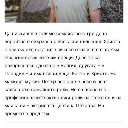
Да си живял в голямо семейство с три деца
вероятно е свързано с всякакви вълнения. Христо
е близък със сестрите си и се отнася с патос към
тях, към сегашните им срещи. Днес те са
разпръснати: едната е в Белгия, другата – в
Пловдив – и имат свои деца. Както и Христо. Но
малкият му син Петър все още е бебе и не е
наясно със семейните роли. Не е наясно и с
професионалните актьорски роли на татко си и на
майка си – актрисата Цветина Петрова. Но
времето е пред тях.