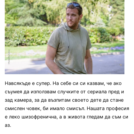
Навсякъде е супер. На себе си си казвам, че ако
съумея да използвам случките от сериала пред и
зад камера, за да възпитам своето дете да стане
смислен човек, би имало смисъл. Нашата професия
е леко шизофренична, а в живота гледам да съм си
аз.