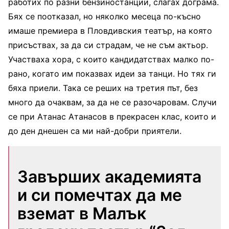
работих по разни бензиностанции, слагах дограма.
Бях се поотказал, но няколко месеца по-късно
имаше премиера в Пловдивския театър, на която
присъствах, за да си страдам, че не съм актьор.
Участваха хора, с които кандидатствах малко по-
рано, когато им показвах идеи за танци. Но тях ги
бяха приели. Така се реших на третия път, без
много да очаквам, за да не се разочаровам. Случи
се при Атанас Атанасов в прекрасен клас, които и
до ден днешен са ми най-добри приятели.
Завърших академията
и си помечтах да ме
вземат в Малък