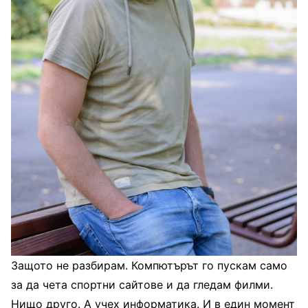
Защото не разбирам. Компютърът го пускам само
за да чета спортни сайтове и да гледам филми.
Нищо друго. А учех информатика. И в един момент