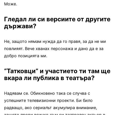
Може.
Гледал ли си версиите от другите
държави?
Не, защото нямам нужда да го правя, за да не ми
повлияят. Вече хванах персонажа и дано да е за
добро позицията ми.
“Татковци” и участието ти там ще
вкара ли публика в театъра?
Надявам се. Обикновено така се случва с
успешните телевизионни проекти. Би било
радващо, ако сериалът акумулира внимание,
защото преди всичко съм си театрален актьор в