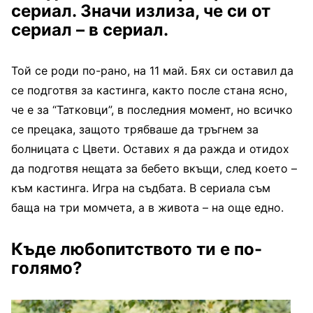
сериал. Значи излиза, че си от
сериал – в сериал.
Той се роди по-рано, на 11 май. Бях си оставил да
се подготвя за кастинга, както после стана ясно,
че е за “Татковци”, в последния момент, но всичко
се прецака, защото трябваше да тръгнем за
болницата с Цвети. Оставих я да ражда и отидох
да подготвя нещата за бебето вкъщи, след което –
към кастинга. Игра на съдбата. В сериала съм
баща на три момчета, а в живота – на още едно.
Къде любопитството ти е по-
голямо?