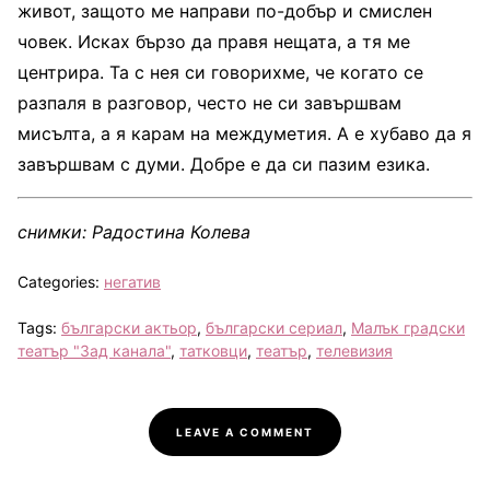
живот, защото ме направи по-добър и смислен
човек. Исках бързо да правя нещата, а тя ме
центрира. Та с нея си говорихме, че когато се
разпаля в разговор, често не си завършвам
мисълта, а я карам на междуметия. А е хубаво да я
завършвам с думи. Добре е да си пазим езика.
снимки: Радостина Колева
Categories:
негатив
Tags:
български актьор
,
български сериал
,
Малък градски
театър "Зад канала"
,
татковци
,
театър
,
телевизия
LEAVE A COMMENT