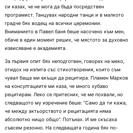
си казах, че не мога да бъда посредствен
програмист. Танцувах народни танци и в малкото
градче бях водещ на всички церемонии.
Вниманието в Павел баня беше насочено към мен,
обаче в един момент реших, че мястото за духовно
извисяване е академията.
За първия опит бях неподготвен, говорех на меко,
отидох на изпита със стихотворения, които съм
чувал баща ми вкъщи да рецитира. Пламен Марков
на консултациите ми каза, че много хубаво
рецитирам. Леко се притесних, че ме похвали, но
следващото му изречение беше: “Само да ти кажа,
че между актьорството и рецитацията няма
абсолютно нищо общо”. Потънах. И ме скъсаха
съвсем резонно. На следващата година бях по-