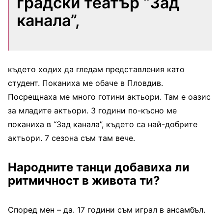
градски театър “Зад
канала”,
където ходих да гледам представления като
студент. Поканиха ме обаче в Пловдив.
Посрещнаха ме много готини актьори. Там е оазис
за младите актьори. 3 години по-късно ме
поканиха в “Зад канала”, където са най-добрите
актьори. 7 сезона съм там вече.
Народните танци добавиха ли
ритмичност в живота ти?
Според мен – да. 17 години съм играл в ансамбъл.