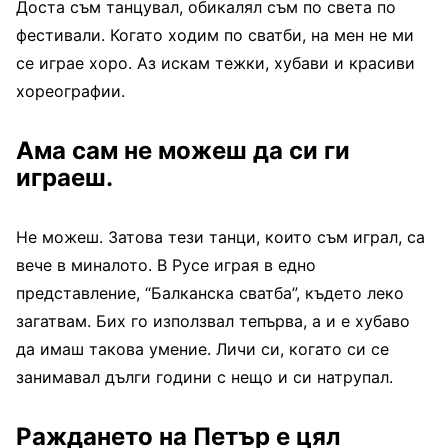
Доста съм танцувал, обикалял съм по света по
фестивали. Когато ходим по сватби, на мен не ми
се играе хоро. Аз искам тежки, хубави и красиви
хореографии.
Ама сам не можеш да си ги
играеш.
Не можеш. Затова тези танци, които съм играл, са
вече в миналото. В Русе играя в едно
представление, “Балканска сватба”, където леко
загатвам. Бих го използвал тепърва, а и е хубаво
да имаш такова умение. Личи си, когато си се
занимавал дълги години с нещо и си натрупал.
Раждането на Петър е цял