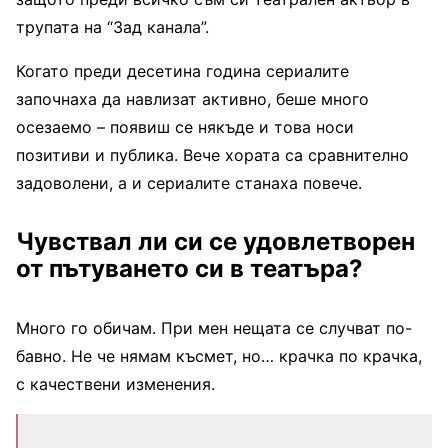
трупата на “Зад канала”.
Когато преди десетина година сериалите
започнаха да навлизат активно, беше много
осезаемо – появиш се някъде и това носи
позитиви и публика. Вече хората са сравнително
задоволени, а и сериалите станаха повече.
Чувствал ли си се удовлетворен
от пътуването си в театъра?
Много го обичам. При мен нещата се случват по-
бавно. Не че нямам късмет, но… крачка по крачка,
с качествени изменения.