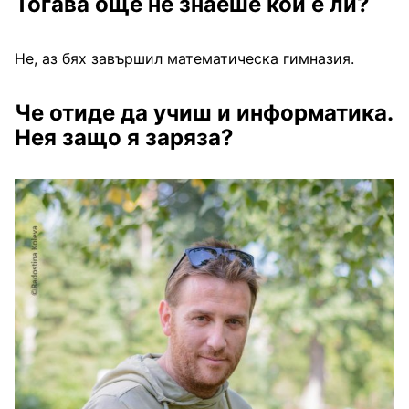
Тогава още не знаеше кой е ли?
Не, аз бях завършил математическа гимназия.
Че отиде да учиш и информатика.
Нея защо я заряза?