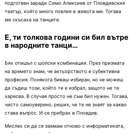
подготвен заради Симо Алексиев от Пловдивския
театър, който много повлия в живота ми. Тогава
ме скъсаха на танците.
Е, ти толкова години си бил вътре
в народните танци…
Бях отишъл с шопски комбинации. През призмата
на времето знам, че актьорството е субективна
професия. Понякога биваш избиран, но не можеш
да съдиш този, който те е избрал, защото не те
харесва. В случая просто не съм бил нужен. Тогава,
чисто самоуверено, реших, че те не знаят за какво
става въпрос. И се прибрах в Пловдив.
Мислех си да се заемам отново с информатиката,