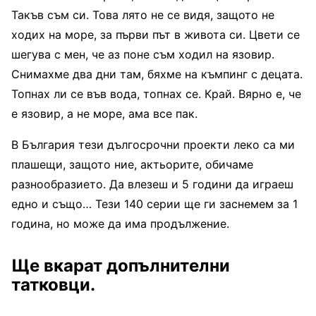
Такъв съм си. Това лято не се видя, защото не
ходих на море, за първи път в живота си. Цвети се
шегува с мен, че аз поне съм ходил на язовир.
Снимахме два дни там, бяхме на къмпинг с децата.
Топнах ли се във вода, топнах се. Край. Вярно е, че
е язовир, а не море, ама все пак.
В България тези дългосрочни проекти леко са ми
плашещи, защото ние, актьорите, обичаме
разнообразието. Да влезеш и 5 години да играеш
едно и също… Тези 140 серии ще ги заснемем за 1
година, но може да има продължение.
Ще вкарат допълнителни
татковци.