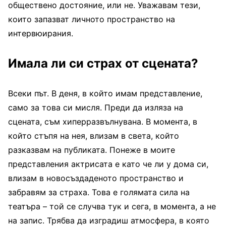
обществено достояние, или не. Уважавам тези,
които запазват личното пространство на
интервюирания.
Имала ли си страх от сцената?
Всеки път. В деня, в който имам представление,
само за това си мисля. Преди да изляза на
сцената, съм хиперразвълнувана. В момента, в
който стъпя на нея, влизам в света, който
разказвам на публиката. Понеже в моите
представления актрисата е като че ли у дома си,
влизам в новосъздаденото пространство и
забравям за страха. Това е голямата сила на
театъра – той се случва тук и сега, в момента, а не
на запис. Трябва да изградиш атмосфера, в която