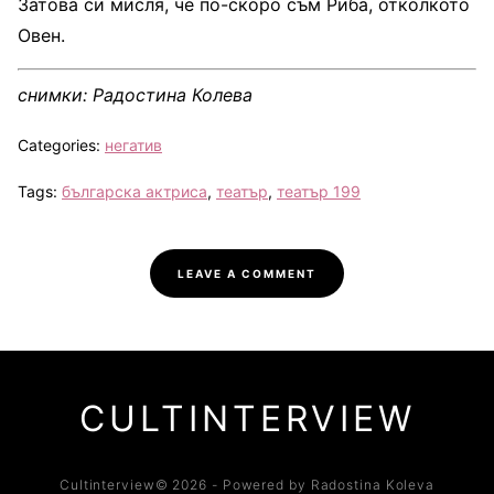
Затова си мисля, че по-скоро съм Риба, отколкото
Овен.
снимки: Радостина Колева
Categories:
негатив
Tags:
българска актриса
,
театър
,
театър 199
LEAVE A COMMENT
CULTINTERVIEW
Cultinterview© 2026 - Powered by Radostina Koleva