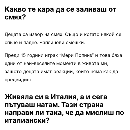
Какво те кара да се заливаш от
смях?
Децата са извор на смях. Също и когато някой се
спъне и падне. Чаплинови смешки.
Преди 15 години играх “Мери Попинз” и това бяха
едни от най-веселите моменти в живота ми,
защото децата имат реакции, които няма как да
предвидиш.
Живяла си в Италия, а и сега
пътуваш натам. Тази страна
направи ли така, че да мислиш по
италиански?