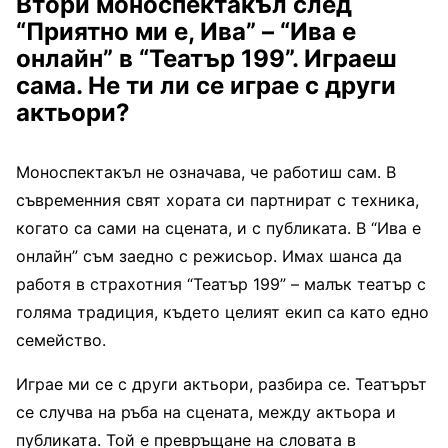
Втори моноспектакъл след
“Приятно ми е, Ива” – “Ива е
онлайн” в “Театър 199”. Играеш
сама. Не ти ли се играе с други
актьори?
Моноспектакъл не означава, че работиш сам. В
съвременния свят хората си партнират с техника,
когато са сами на сцената, и с публиката. В “Ива е
онлайн” съм заедно с режисьор. Имах шанса да
работя в страхотния “Театър 199” – малък театър с
голяма традиция, където целият екип са като едно
семейство.
Играе ми се с други актьори, разбира се. Театърът
се случва на ръба на сцената, между актьора и
публиката. Той е превръщане на словата в