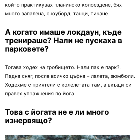
който практикувах планинско колоездене, бях
много запалена, сноуборд, танци, тичане.
А когато имаше локдаун, къде
тренираше? Нали не пускаха в
парковете?
Тогава ходех на гробището. Нали пак е парк?!
Падна сняг, после всичко цъфна – лалета, зюмбюли.
Ходехме с приятели с колелетата там, а вкъщи си
правех упражнения по йога.
Това с йогата не е ли много
изнервящо?