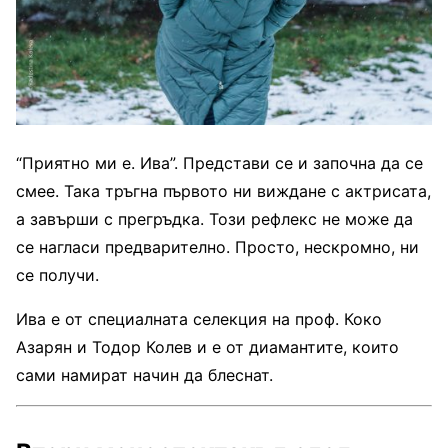
“Приятно ми е. Ива”. Представи се и започна да се
смее. Така тръгна първото ни виждане с актрисата,
а завърши с прегръдка. Този рефлекс не може да
се нагласи предварително. Просто, нескромно, ни
се получи.
Ива е от специалната селекция на проф. Коко
Азарян и Тодор Колев и е от диамантите, които
сами намират начин да блеснат.