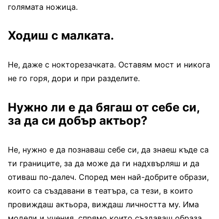
голямата ножица.
Ходиш с малката.
Не, даже с нокторезачката. Оставям мост и никога
не го горя, дори и при разделите.
Нужно ли е да бягаш от себе си,
за да си добър актьор?
Не, нужно е да познаваш себе си, да знаеш къде са
ти границите, за да може да ги надхвърляш и да
отиваш по-далеч. Според мен най-добрите образи,
които са създавани в театъра, са тези, в които
провиждаш актьора, виждаш личността му. Има
модели и учения, спрямо които създаваш образа,