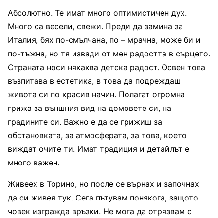
Абсолютно. Те имат много оптимистичен дух.
Много са весели, свежи. Преди да замина за
Италия, бях по-смълчана, по – мрачна, може би и
по-тъжна, но тя извади от мен радостта в сърцето.
Страната носи някаква детска радост. Освен това
възпитава в естетика, в това да подреждаш
живота си по красив начин. Полагат огромна
грижа за външния вид на домовете си, на
градините си. Важно е да се грижиш за
обстановката, за атмосферата, за това, което
виждат очите ти. Имат традиция и детайлът е
много важен.
Живеех в Торино, но после се върнах и започнах
да си живея тук. Сега пътувам понякога, защото
човек изгражда връзки. Не мога да отрязвам с