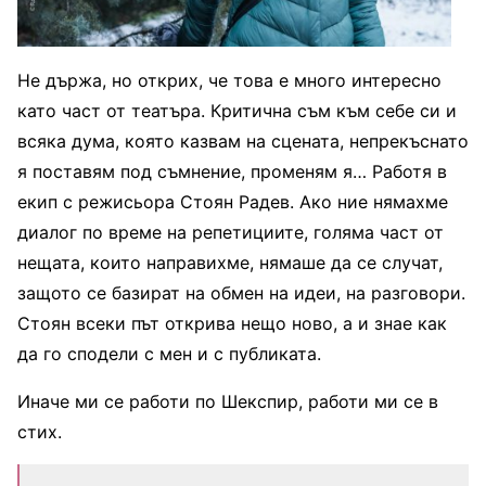
Не държа, но открих, че това е много интересно
като част от театъра. Критична съм към себе си и
всяка дума, която казвам на сцената, непрекъснато
я поставям под съмнение, променям я… Работя в
екип с режисьора Стоян Радев. Ако ние нямахме
диалог по време на репетициите, голяма част от
нещата, които направихме, нямаше да се случат,
защото се базират на обмен на идеи, на разговори.
Стоян всеки път открива нещо ново, а и знае как
да го сподели с мен и с публиката.
Иначе ми се работи по Шекспир, работи ми се в
стих.