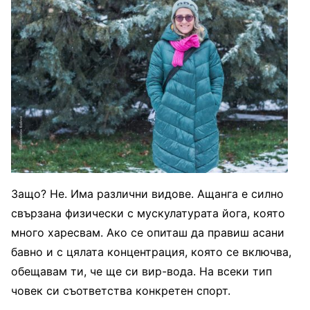
Защо? Не. Има различни видове. Ащанга е силно
свързана физически с мускулатурата йога, която
много харесвам. Ако се опиташ да правиш асани
бавно и с цялата концентрация, която се включва,
обещавам ти, че ще си вир-вода. На всеки тип
човек си съответства конкретен спорт.