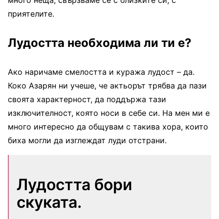
много неща, свързваме се с близките си, с
приятелите.
Лудостта необходима ли ти е?
Ако наричаме смелостта и куража лудост – да.
Коко Азарян ни учеше, че актьорът трябва да пази
своята характерност, да поддържа тази
изключителност, която носи в себе си. На мен ми е
много интересно да общувам с такива хора, които
биха могли да изглеждат луди отстрани.
Лудостта бори
скуката.