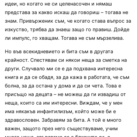
идеи, но когато не си целенасочен и нямаш
представа за какво искаш да говориш – тогава не
знам. Привърженик съм, че когато става въпрос за
изкуство, трябва да знаеш защо го правиш. Дойде
ли импулс, го хващам. Тогава не съм мързелива.
Но във всекидневието и бита съм в другата
крайност. Спестявам си някои неща за сметка на
други. Случвало ми се е да подхвана интересна
книга и да се обадя, за да кажа в работата, че съм
болна, за да остана у дома и да си чета. Това е
присъщо на децата – не можеш да ги извадиш от
неща, които са им интересни. Виждам, че у мен
има някакъв инфантилизъм, който може би е
здравословен. Забравям за бита. А той е много
важен, защото през него съществуваме, учим