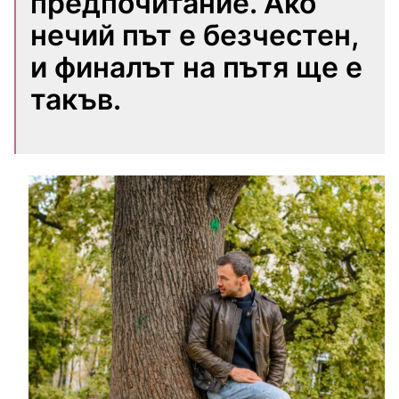
предпочитание. Ако
нечий път е безчестен,
и финалът на пътя ще е
такъв.