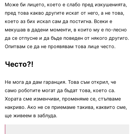
Може би лицето, което е слабо пред изкушенията,
пред това какво другите искат от него, а не това,
което аз бих искал сам да постигна. Всеки е
мекушав в дадени моменти, в които му е по-лесно
да се отпусне и да бъде поведен от някого другиго.
Опитвам се да не проявявам това лице често.
Често?!
Не мога да дам гаранция. Това съм открил, че
само роботите могат да бъдат това, което са.
Хората сме изменчиви, променяме се, стъпваме
накриво. Ако не се приемаме такива, каквито сме,
ще живеем в заблуда.