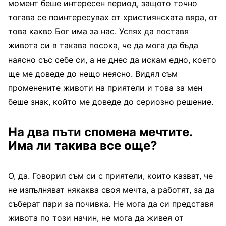
момент беше интересен период, защото точно
тогава се поинтересувах от християнската вяра, от
това какво Бог има за нас. Успях да поставя
живота си в такава посока, че да мога да бъда
наясно със себе си, а не днес да искам едно, което
ще ме доведе до нещо неясно. Видял съм
променените животи на приятели и това за мен
беше знак, който ме доведе до сериозно решение.
На два пъти спомена мечтите.
Има ли такива все още?
О, да. Говорил съм си с приятели, които казват, че
не изпълняват някаква своя мечта, а работят, за да
съберат пари за почивка. Не мога да си представя
живота по този начин, не мога да живея от