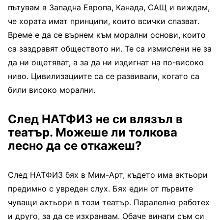
пътувам в Западна Европа, Канада, САЩ и виждам,
че хората имат принципи, които всички спазват.
Време е да се върнем към морални основи, които
са заздравят обществото ни. Те са измислени не за
да ни ощетяват, а за да ни издигнат на по-високо
ниво. Цивилизациите са се развивали, когато са
били високо морални.
След НАТФИЗ не си влязъл в
театър. Можеше ли толкова
лесно да се откажеш?
След НАТФИЗ бях в Мим-Арт, където има актьори
предимно с увреден слух. Бях един от първите
чуващи актьори в този театър. Паралелно работех
и друго, за да се изхранвам. Обаче винаги съм си