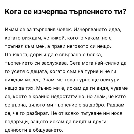
Кога се изчерпва търпението ти?
Имам се за търпелив човек. Изчерпването идва,
когато виждам, че някой, когото чакам, не е
тръгнал към мен, а прави неговото си нещо.
Понякога, дори и да е свързано с болка,
търпението си заслужава. Сега мога най-силно да
го усетя с децата, когато съм на турне и не ги
виждам месец. Знам, че това турне ще осигури
нещо за тях. Мъчно ми е, искам да ги видя, чуваме
се, което е крайно недостатъчно, но знам, че като
се върна, цялото ми търпение е за добро. Радвам
се, че го разбират. Не от всяко пътуване им нося
подаръци, защото искам да видят и други
ценности в общуването.