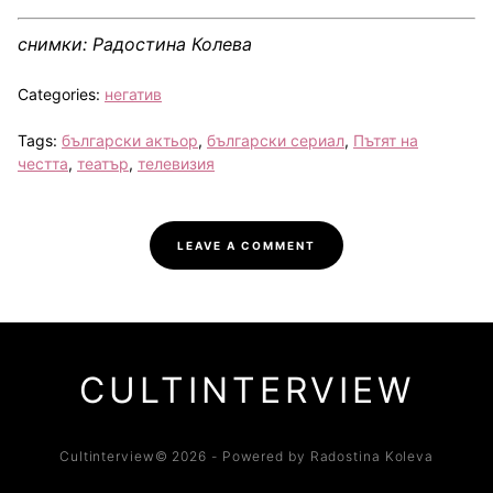
снимки: Радостина Колева
Categories:
негатив
Tags:
български актьор
,
български сериал
,
Пътят на
честта
,
театър
,
телевизия
LEAVE A COMMENT
CULTINTERVIEW
Cultinterview© 2026 - Powered by Radostina Koleva