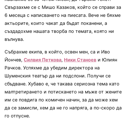
Свързахме се с Мишо Казаков, който се справи за
6 месеца с написването на пиесата. Вече не бяхме
актьорите, които чакат да бъдат поканени, а
създадохме нашата творба по темата, която ни
вълнува.
Събрахме екипа, в който, освен мен, са и Иво
Йончев,
Силвия Петкова
,
Ники Станоев
и Юлиян
Рачков. Успяхме да убедим директора на
Шуменския театър да ни подслони. Получи се
сбъдване. Хубаво е, че такава сериозна тема като
малтретирането и потискането на мъже от жените
им се повдига по комичен начин, за да може хем
да се замисли, хем да не го напряга, а по-скоро да
го отпусне.