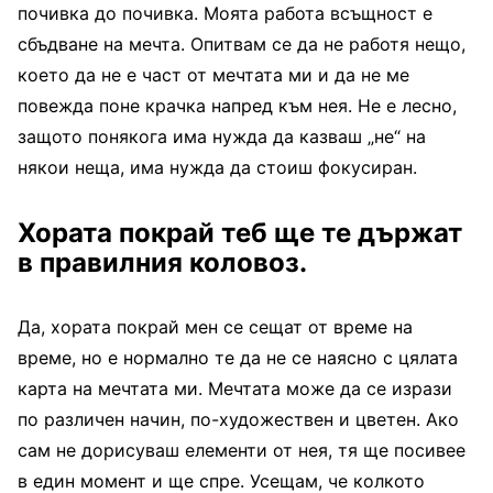
почивка до почивка. Моята работа всъщност е
сбъдване на мечта. Опитвам се да не работя нещо,
което да не е част от мечтата ми и да не ме
повежда поне крачка напред към нея. Не е лесно,
защото понякога има нужда да казваш „не“ на
някои неща, има нужда да стоиш фокусиран.
Хората покрай теб ще те държат
в правилния коловоз.
Да, хората покрай мен се сещат от време на
време, но е нормално те да не се наясно с цялата
карта на мечтата ми. Мечтата може да се изрази
по различен начин, по-художествен и цветен. Ако
сам не дорисуваш елементи от нея, тя ще посивее
в един момент и ще спре. Усещам, че колкото