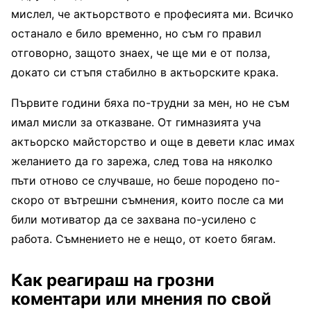
мислел, че актьорството е професията ми. Всичко
останало е било временно, но съм го правил
отговорно, защото знаех, че ще ми е от полза,
докато си стъпя стабилно в актьорските крака.
Първите години бяха по-трудни за мен, но не съм
имал мисли за отказване. От гимназията уча
актьорско майсторство и още в девети клас имах
желанието да го зарежа, след това на няколко
пъти отново се случваше, но беше породено по-
скоро от вътрешни съмнения, които после са ми
били мотиватор да се захвана по-усилено с
работа. Съмнението не е нещо, от което бягам.
Как реагираш на грозни
коментари или мнения по свой