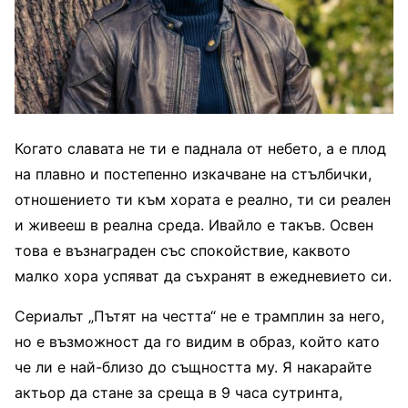
Когато славата не ти е паднала от небето, а е плод
на плавно и постепенно изкачване на стълбички,
отношението ти към хората е реално, ти си реален
и живееш в реална среда. Ивайло е такъв. Освен
това е възнаграден със спокойствие, каквото
малко хора успяват да съхранят в ежедневието си.
Сериалът „Пътят на честта“ не е трамплин за него,
но е възможност да го видим в образ, който като
че ли е най-близо до същността му. Я накарайте
актьор да стане за среща в 9 часа сутринта,