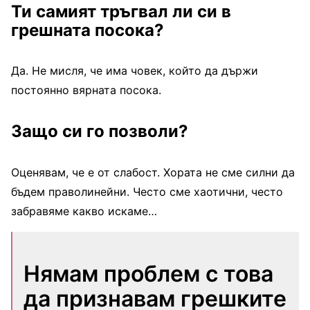
Ти самият тръгвал ли си в
грешната посока?
Да. Не мисля, че има човек, който да държи
постоянно вярната посока.
Защо си го позволи?
Оценявам, че е от слабост. Хората не сме силни да
бъдем праволинейни. Често сме хаотични, често
забравяме какво искаме…
Нямам проблем с това
да признавам грешките