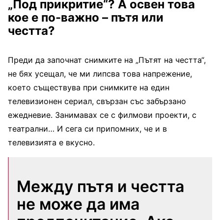
„Под прикритие“? А освен това
кое е по-важно – пътя или
честта?
Преди да започнат снимките на „Пътят на честта“,
не бях усещал, че ми липсва това напрежение,
което съществува при снимките на един
телевизионен сериал, свързан със забързано
ежедневие. Занимавах се с филмови проекти, с
театрални… И сега си припомних, че и в
телевизията е вкусно.
Между пътя и честта
не може да има