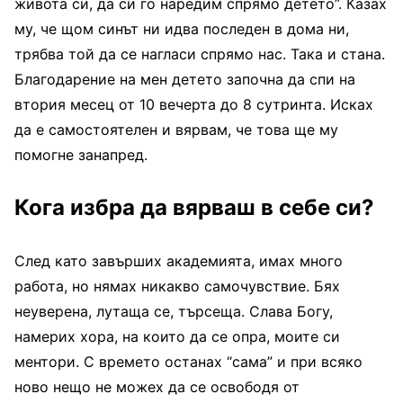
живота си, да си го наредим спрямо детето”. Казах
му, че щом синът ни идва последен в дома ни,
трябва той да се нагласи спрямо нас. Така и стана.
Благодарение на мен детето започна да спи на
втория месец от 10 вечерта до 8 сутринта. Исках
да е самостоятелен и вярвам, че това ще му
помогне занапред.
Кога избра да вярваш в себе си?
След като завърших академията, имах много
работа, но нямах никакво самочувствие. Бях
неуверена, лутаща се, търсеща. Слава Богу,
намерих хора, на които да се опра, моите си
ментори. С времето останах “сама” и при всяко
ново нещо не можех да се освободя от