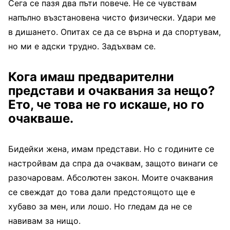
Сега се пазя два пъти повече. Не се чувствам
напълно възстановена чисто физически. Удари ме
в дишането. Опитах се да се върна и да спортувам,
но ми е адски трудно. Задъхвам се.
Кога имаш предварителни
представи и очаквания за нещо?
Ето, че това не го искаше, но го
очакваше.
Бидейки жена, имам представи. Но с годините се
настройвам да спра да очаквам, защото винаги се
разочаровам. Абсолютен закон. Моите очаквания
се свеждат до това дали предстоящото ще е
хубаво за мен, или лошо. Но гледам да не се
навивам за нищо.