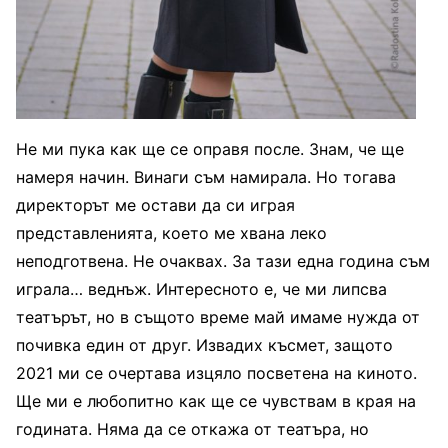
Не ми пука как ще се оправя после. Знам, че ще
намеря начин. Винаги съм намирала. Но тогава
директорът ме остави да си играя
представленията, което ме хвана леко
неподготвена. Не очаквах. За тази една година съм
играла… веднъж. Интересното е, че ми липсва
театърът, но в същото време май имаме нужда от
почивка един от друг. Извадих късмет, защото
2021 ми се очертава изцяло посветена на киното.
Ще ми е любопитно как ще се чувствам в края на
годината. Няма да се откажа от театъра, но