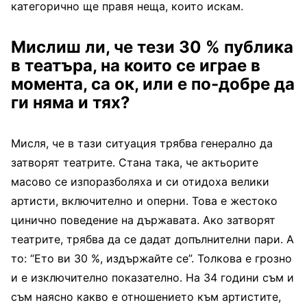
категорично ще правя неща, които искам.
Мислиш ли, че тези 30 % публика
в театъра, на които се играе в
момента, са ок, или е по-добре да
ги няма и тях?
Мисля, че в тази ситуация трябва генерално да
затворят театрите. Стана така, че актьорите
масово се изпоразболяха и си отидоха велики
артисти, включително и оперни. Това е жестоко
цинично поведение на държавата. Ако затворят
театрите, трябва да се дадат допълнителни пари. А
то: “Ето ви 30 %, издържайте се”. Толкова е грозно
и е изключително показателно. На 34 години съм и
съм наясно какво е отношението към артистите,