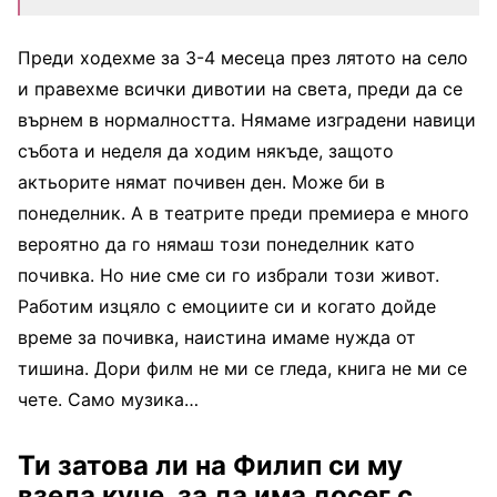
Преди ходехме за 3-4 месеца през лятото на село
и правехме всички дивотии на света, преди да се
върнем в нормалността. Нямаме изградени навици
събота и неделя да ходим някъде, защото
актьорите нямат почивен ден. Може би в
понеделник. А в театрите преди премиера е много
вероятно да го нямаш този понеделник като
почивка. Но ние сме си го избрали този живот.
Работим изцяло с емоциите си и когато дойде
време за почивка, наистина имаме нужда от
тишина. Дори филм не ми се гледа, книга не ми се
чете. Само музика…
Ти затова ли на Филип си му
взела куче, за да има досег с