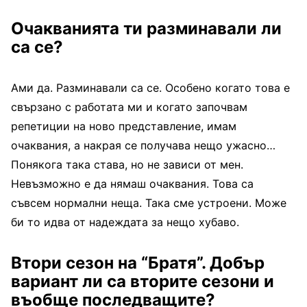
Очакванията ти разминавали ли
са се?
Ами да. Разминавали са се. Особено когато това е
свързано с работата ми и когато започвам
репетиции на ново представление, имам
очаквания, а накрая се получава нещо ужасно…
Понякога така става, но не зависи от мен.
Невъзможно е да нямаш очаквания. Това са
съвсем нормални неща. Така сме устроени. Може
би то идва от надеждата за нещо хубаво.
Втори сезон на “Братя”. Добър
вариант ли са вторите сезони и
въобще последващите?