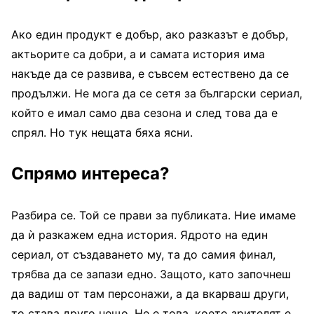
Ако един продукт е добър, ако разказът е добър,
актьорите са добри, а и самата история има
накъде да се развива, е съвсем естествено да се
продължи. Не мога да се сетя за български сериал,
който е имал само два сезона и след това да е
спрял. Но тук нещата бяха ясни.
Спрямо интереса?
Разбира се. Той се прави за публиката. Ние имаме
да ѝ разкажем една история. Ядрото на един
сериал, от създаването му, та до самия финал,
трябва да се запази едно. Защото, като започнеш
да вадиш от там персонажи, а да вкарваш други,
то става друго нещо. Не е това, което зрителят е