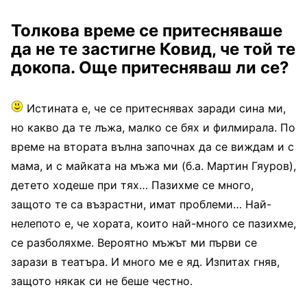
Толкова време се притесняваше
да не те застигне Ковид, че той те
докопа. Още притесняваш ли се?
Истината е, че се притеснявах заради сина ми,
но какво да те лъжа, малко се бях и филмирала. По
време на втората вълна започнах да се виждам и с
мама, и с майката на мъжа ми (б.а. Мартин Гяуров),
детето ходеше при тях… Пазихме се много,
защото те са възрастни, имат проблеми… Най-
нелепото е, че хората, които най-много се пазихме,
се разболяхме. Вероятно мъжът ми първи се
зарази в театъра. И много ме е яд. Изпитах гняв,
защото някак си не беше честно.