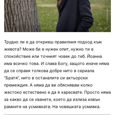
Трудно ли е да откриеш правилния подход към
живота? Може би е нужен опит, нужно ти е
спокойствие или точният човек до теб. Йоанна
има всичко това. И слава Богу, защото иначе няма
да се справя толкова добре нито в сериала
“Братя”, нито в останалите си актьорски
премеждия. А няма да ви обяснявам колко
жестоко естествено е да я харесвате. Просто няма
за какво да се хванете, което да излиза извън
рамките на усмивката. На човешката усмивка.