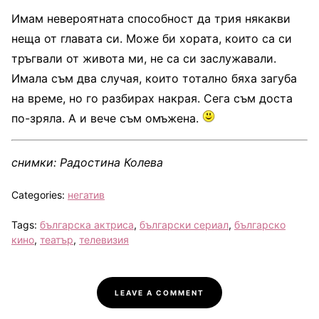
Имам невероятната способност да трия някакви
неща от главата си. Може би хората, които са си
тръгвали от живота ми, не са си заслужавали.
Имала съм два случая, които тотално бяха загуба
на време, но го разбирах накрая. Сега съм доста
по-зряла. А и вече съм омъжена.
снимки: Радостина Колева
Categories:
негатив
Tags:
българска актриса
,
български сериал
,
българско
кино
,
театър
,
телевизия
LEAVE A COMMENT