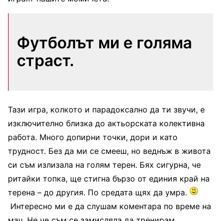
Футболът ми е голяма
страст.
Тази игра, колкото и парадоксално да ти звучи, е
изключително близка до актьорската колективна
работа. Много допирни точки, дори и като
трудност. Без да ми се смееш, но веднъж в живота
си съм излизала на голям терен. Бях сигурна, че
ритайки топка, ще стигна бързо от единия край на
терена – до другия. По средата щях да умра.
Интересно ми е да слушам коментара по време на
мач. Не че съм се замисляла да тренирам.