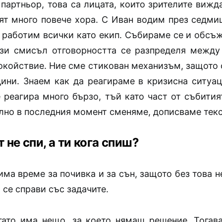
партньор, това са лицата, които зрителите вижд
ят много повече хора. С Иван водим през седмиц
о работим всички като екип.
Събираме се и обсъ
ози смисъл отговорността се разпределя между
покойствие. Ние сме стикован механизъм, защото 
дини. Знаем как да реагираме в кризисна ситуац
е реагира много бързо, тъй като част от събития
ално в последния момент сменяме, дописваме тек
 не спи, а ти кога спиш?
има време за почивка и за сън, защото без това н
 се справи със задачите.
гато има нещо, за което нямаш решение. Тогав