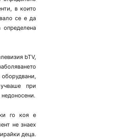
нти, в които
вало се е да
а определена
елевизия bTV,
заболяването
оборудвани,
лучваше при
 недоносени.
йки го коя е
ент не знаех
юирайки деца.