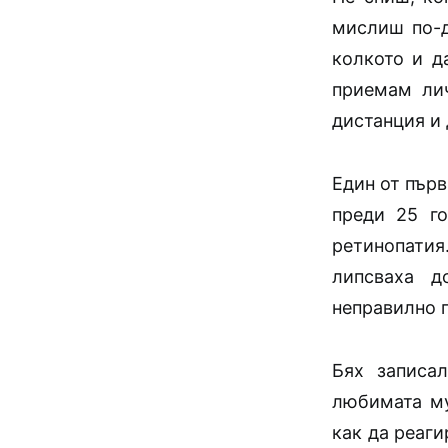
мислиш по-д
колкото и д
приемам лич
дистанция и 
Един от първ
преди 25 го
ретинопати
липсваха д
неправилно п
Бях записал
любимата му
как да реаги