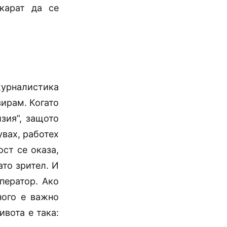
карат да се
журналистика
зирам. Когато
зия”, защото
увах, работех
ст се оказа,
ато зрител. И
ператор. Ако
ного е важно
ивота е така: