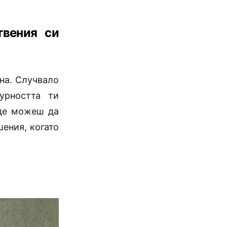
твения си
на. Случвало
урността ти
ъде можеш да
ения, когато