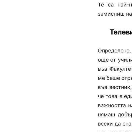
Те са най-
замислиш над
Телев
Определено.
още от учили
във Факулте
ме беше стра
във вестник
че това е ед
важността н
нямаш добър
всеки да зна