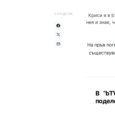
СПОДЕЛИ
Криси е в b
нея и знае, 
На пръв пог
съществува
В “
b
поделе