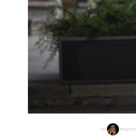
От
РАДОС