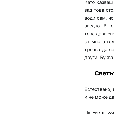
Като казваш 
зад това сто
води сам, н
заедно. В т
това дава с
от много го
трябва да с
други. Букв
Светът
Естествено, 
и не може да
Не спиш, ко