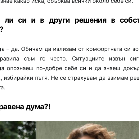
 знае какво иска, обърква всички около себе си.
 ли си и в други решения в собс
?
ща – да. Обичам да излизам от комфортната си зо
равила съм го често. Ситуациите извън сиг
да опознаеш по-добре себе си и да знаеш док
, избирайки пътя. Не се страхувам да взимам реш
а.
равена дума?!