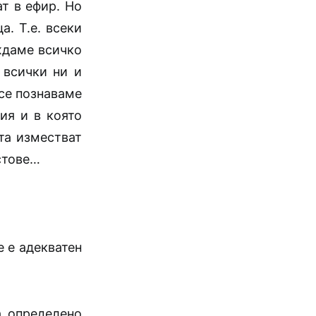
ат в ефир. Но
а. Т.е. всеки
ждаме всичко
 всички ни и
се познаваме
ия и в която
та изместват
стове…
е е адекватен
а определено