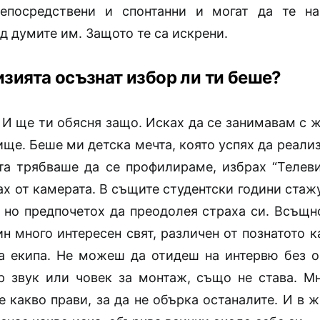
непосредствени и спонтанни и могат да те на
 думите им. Защото те са искрени.
изията осъзнат избор ли ти беше?
 И ще ти обясня защо. Исках да се занимавам с 
ще. Беше ми детска мечта, която успях да реали
та трябваше да се профилираме, избрах “Телеви
х от камерата. В същите студентски години стаж
, но предпочетох да преодолея страха си. Всъщно
ин много интересен свят, различен от познатото к
а екипа. Не можеш да отидеш на интервю без о
 звук или човек за монтаж, също не става. М
е какво прави, за да не обърка останалите. И в ж