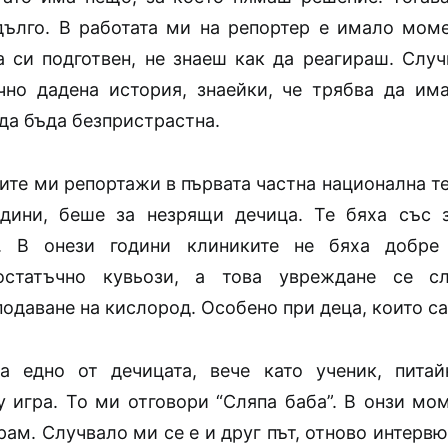
ълго. В работата ми на репортер е имало моме
а си подготвен, не знаеш как да реагираш. Случ
но дадена история, знаейки, че трябва да им
да бъда безпристрастна.
ите ми репортажи в първата частна национална т
дини, беше за незрящи дечица. Те бяха със 
я. В онези години клиниките не бяха добре 
остатъчно кувьози, а това увреждане се с
одаване на кислород. Особено при деца, които са
а едно от дечицата, вече като ученик, пита
 игра. То ми отговори “Сляпа баба”. В онзи мом
рам. Случвало ми се е и друг път, отново интерв