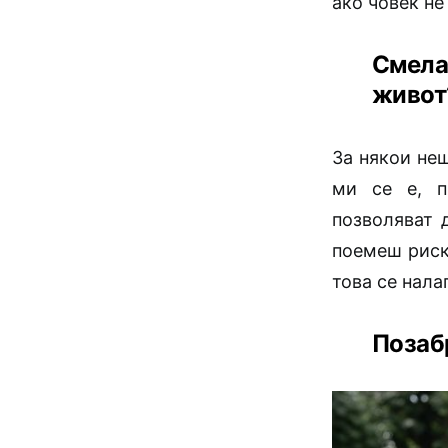
ако човек не
Смела
живот
За някои не
ми се е, п
позволяват 
поемеш риск
това се налаг
Позаб