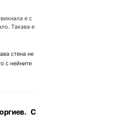
Свикнала е с
ало. Такава е
ава стена не
о с нейните
оргиев. С