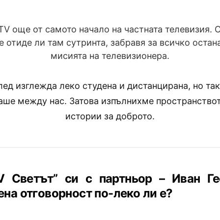
TV още от самото начало на частната телевизия. 
че отиде ли там сутринта, забравя за всичко остан
мисията на телевизионера.
лед изглежда леко студена и дистанцирана, но так
ше между нас. Затова изпълнихме пространствот
истории за доброто.
TV
Светът” си с партньор – Иван Ге
на отговорност по-леко ли е?