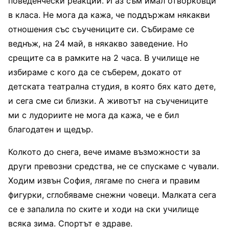
поведенчески реакции. И аз съм имал отворковци
в класа. Не мога да кажа, че поддържам някакви
отношения със съучениците си. Събираме се
веднъж, на 24 май, в някакво заведение. Но
срещите са в рамките на 2 часа. В училище не
избираме с кого да се съберем, докато от
детската театрална студия, в която бях като дете,
и сега сме си близки. А животът на съучениците
ми с лудориите не мога да кажа, че е бил
благодатен и щедър.
Колкото до снега, вече имаме възможности за
други превозни средства, не се спускаме с чували.
Ходим извън София, лягаме по снега и правим
фигурки, сглобяваме снежни човеци. Малката сега
се е запалила по ските и ходи на ски училище
всяка зима. Спортът е здраве.