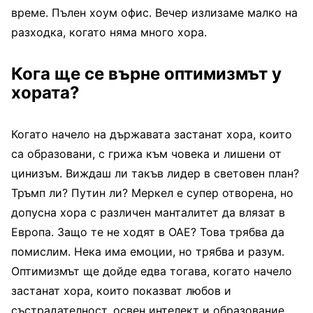
време. Пълен хоум офис. Вечер излизаме малко на
разходка, когато няма много хора.
Кога ще се върне оптимизмът у
хората?
Когато начело на държавата застанат хора, които
са образовани, с грижа към човека и лишени от
цинизъм. Виждаш ли такъв лидер в световен план?
Тръмп ли? Путин ли? Меркел е супер отворена, но
допусна хора с различен манталитет да влязат в
Европа. Защо те не ходят в ОАЕ? Това трябва да
помислим. Нека има емоции, но трябва и разум.
Оптимизмът ще дойде едва тогава, когато начело
застанат хора, които показват любов и
състрадателност, освен интелект и образование.