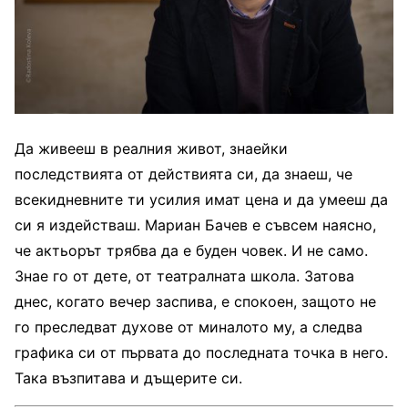
Да живееш в реалния живот, знаейки
последствията от действията си, да знаеш, че
всекидневните ти усилия имат цена и да умееш да
си я издействаш. Мариан Бачев е съвсем наясно,
че актьорът трябва да е буден човек. И не само.
Знае го от дете, от театралната школа. Затова
днес, когато вечер заспива, е спокоен, защото не
го преследват духове от миналото му, а следва
графика си от първата до последната точка в него.
Така възпитава и дъщерите си.