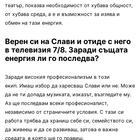
театър, показва необходимост от хубава общност,
от хубава среда, а е и възможност за изява и
обмен на тази енергия.
Верен си на Слави и отиде с него
в телевизия 7/8. Заради същата
енергия ли го последва?
Заради високия професионализъм в този
екип. Имаш избор да харесваш Слави или не. Може
да не ти допада музиката, изказът, възгледите му.
Аз ще последвам всеки професионалист,
независимо от страничните условия. С тази си
работа трябва да храниш себе си, семейството си,
да живееш и да се развиваш, затова е важна
средата, в която ще го правиш.