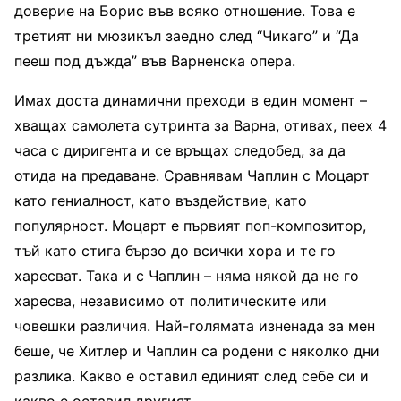
доверие на Борис във всяко отношение. Това е
третият ни мюзикъл заедно след “Чикаго” и “Да
пееш под дъжда” във Варненска опера.
Имах доста динамични преходи в един момент –
хващах самолета сутринта за Варна, отивах, пеех 4
часа с диригента и се връщах следобед, за да
отида на предаване. Сравнявам Чаплин с Моцарт
като гениалност, като въздействие, като
популярност. Моцарт е първият поп-композитор,
тъй като стига бързо до всички хора и те го
харесват. Така и с Чаплин – няма някой да не го
харесва, независимо от политическите или
човешки различия. Най-голямата изненада за мен
беше, че Хитлер и Чаплин са родени с няколко дни
разлика. Какво е оставил единият след себе си и