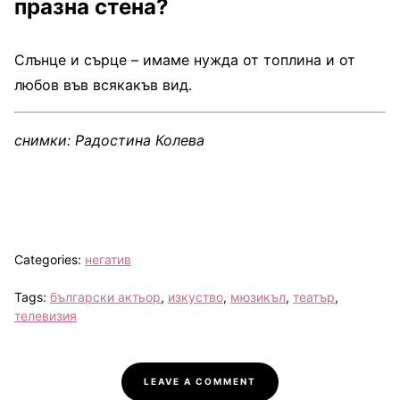
празна стена?
Слънце и сърце – имаме нужда от топлина и от
любов във всякакъв вид.
снимки: Радостина Колева
Categories:
негатив
Tags:
български актьор
,
изкуство
,
мюзикъл
,
театър
,
телевизия
LEAVE A COMMENT