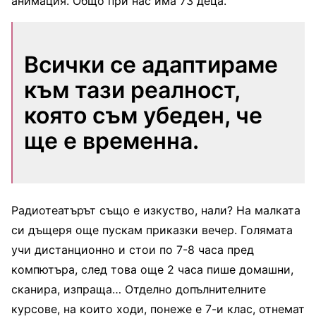
анимация. Общо при нас има 73 деца.
Всички се адаптираме
към тази реалност,
която съм убеден, че
ще е временна.
Радиотеатърът също е изкуство, нали? На малката
си дъщеря още пускам приказки вечер. Голямата
учи дистанционно и стои по 7-8 часа пред
компютъра, след това още 2 часа пише домашни,
сканира, изпраща… Отделно допълнителните
курсове, на които ходи, понеже е 7-и клас, отнемат