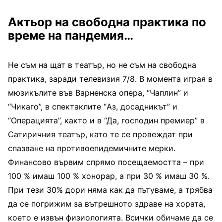
Актьор на свободна практика по
време на пандемия…
Не съм на щат в театър, но не съм на свободна
практика, заради телевизия 7/8. В момента играя в
мюзикълите във Варненска опера, “Чаплин” и
“Чикаго”, в спектаклите “Аз, досадникът” и
“Операцията”, както и в “Да, господин премиер” в
Сатиричния театър, като те се провеждат при
спазване на противоепидемичните мерки.
Финансово вървим спрямо посещаемостта – при
100 % имаш 100 % хонорар, а при 30 % имаш 30 %.
При тези 30% дори няма как да пътуваме, а трябва
да се погрижим за вътрешното здраве на хората,
което е извън физиологията. Всички обичаме да се