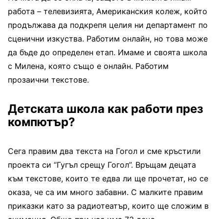
работа – телевизията, Американския колеж, който
продължава да подкрепя целия ни департамент по
сценични изкуства. Работим онлайн, но това може
да бъде до определен етап. Имаме и своята школа
с Милена, която също е онлайн. Работим
прозаични текстове.
Детската школа как работи през
компютър?
Сега правим два текста на Гогол и сме кръстили
проекта си “Гугъл срещу Гогол”. Връщам децата
към текстове, които те едва ли ще прочетат, но се
оказа, че са им много забавни. С малките правим
приказки като за радиотеатър, които ще сложим в