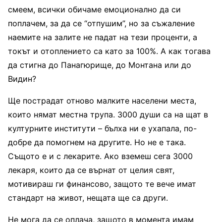
смеем, всички обичаме емоционално да си
поплачем, за да се “отпушим”, но за съжаление
наемите на залите не падат на тези проценти, а
токът и отоплението са като за 100%. А как тогава
да стигна до Панагюрище, до Монтана или до
Видин?
Ще пострадат отново малките населени места,
които нямат местна трупа. 3000 души са на щат в
културните институти – бълха ни е ухапала, по-
добре да помогнем на другите. Но не е така.
Същото е и с лекарите. Ако вземеш сега 3000
лекаря, които да се върнат от целия свят,
мотивираш ги финансово, защото те вече имат
стандарт на живот, нещата ще са други.
Не мога да се оплача, защото в момента имам