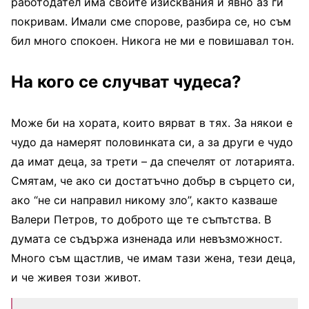
работодател има своите изисквания и явно аз ги
покривам. Имали сме спорове, разбира се, но съм
бил много спокоен. Никога не ми е повишавал тон.
На кого се случват чудеса?
Може би на хората, които вярват в тях. За някои е
чудо да намерят половинката си, а за други е чудо
да имат деца, за трети – да спечелят от лотарията.
Смятам, че ако си достатъчно добър в сърцето си,
ако “не си направил никому зло”, както казваше
Валери Петров, то доброто ще те съпътства. В
думата се съдържа изненада или невъзможност.
Много съм щастлив, че имам тази жена, тези деца,
и че живея този живот.