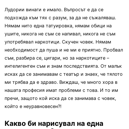
Лудории винаги е имало. Въпросът е да се
подхожда към тях с разум, за да не съжаляваш.
Нямам нито една татуировка, нямам обици на
ушите, никога не съм се напивал, никога не съм
употребявал наркотици. Скучен човек. Нямам
необходимост да пуша и не ми е приятно. Пробвал
съм, разбира се, цигари, но за наркотиците –
интелигентен съм и знам последствията. От малък
исках да се занимавам с театър и знаех, че тялото
ми трябва да е здраво. Виждаш, че много хора в
нашата професия имат проблеми с това. И то им
пречи, защото кой иска да се занимава с човек,
който е неуравновесен?!
Какво би нарисувал на една