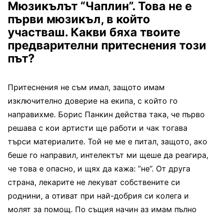
Мюзикълът “Чаплин”. Това не е
първи мюзикъл, в който
участваш. Какви бяха твоите
предварителни притеснения този
път?
Притеснения не съм имал, защото имам
изключително доверие на екипа, с който го
направихме. Борис Панкин действа така, че първо
решава с кои артисти ще работи и чак тогава
търси материалите. Той не ме е питал, защото, ако
беше го направил, интелектът ми щеше да реагира,
че това е опасно, и щях да кажа: ”не”. От друга
страна, лекарите не лекуват собствените си
роднини, а отиват при най-добрия си колега и
молят за помощ. По същия начин аз имам пълно