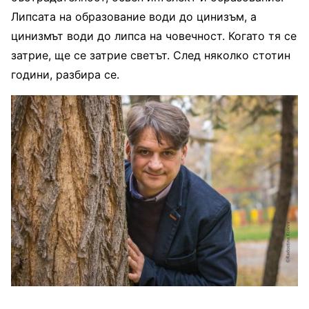
Липсата на образование води до цинизъм, а
цинизмът води до липса на човечност. Когато тя се
затрие, ще се затрие светът. След няколко стотин
години, разбира се.