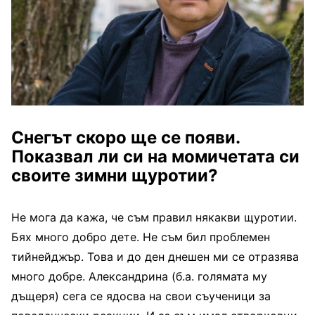
Снегът скоро ще се появи.
Показвал ли си на момичетата си
своите зимни щуротии?
Не мога да кажа, че съм правил някакви щуротии.
Бях много добро дете. Не съм бил проблемен
тийнейджър. Това и до ден днешен ми се отразява
много добре. Александрина (б.а. голямата му
дъщеря) сега се ядосва на свои съученици за