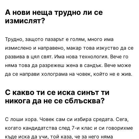
А нови неща трудно ли се
измислят?
Трудно, защото пазарът е голям, много има
измислено и направено, макар това изкуство да се
развива в цял свят. Има нова технология. Вече го
няма това да разрежеш жена в сандък. Вече може
да се направи холограма на човек, който не е жив.
С какво ти се иска синът ти
никога да не се сблъсква?
С лоши хора. Човек сам си избира средата. Сега,
когато кандидатства след 7-и клас и си говорихме
къде иска да учи, той каза, че за него няма