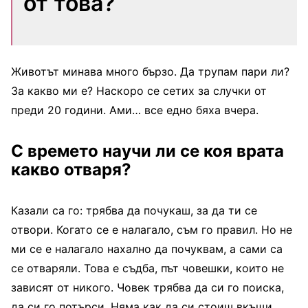
от това?
Животът минава много бързо. Да трупам пари ли?
За какво ми е? Наскоро се сетих за случки от
преди 20 години. Ами… все едно бяха вчера.
С времето научи ли се коя врата
какво отваря?
Казали са го: трябва да почукаш, за да ти се
отвори. Когато се е налагало, съм го правил. Но не
ми се е налагало нахално да почуквам, а сами са
се отваряли. Това е съдба, път човешки, които не
зависят от никого. Човек трябва да си го поиска,
да си го потърси. Няма как да си стоиш вкъщи