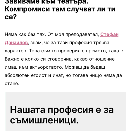
Завиваме към театъра.
Компромиси там случват ли ти
се?
Няма как без тях. От моя преподавател,
Стефан
Данаилов
, знам, че за тази професия трябва
характер. Това съм го проверил с времето, така е.
Важно е колко си сговорчив, какво отношение
имаш към актьорството. Можеш да бъдеш
абсолютен егоист и инат, но тогава нищо няма да
стане.
Нашата професия е за
съмишленици.