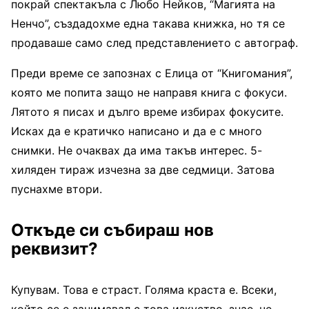
покрай спектакъла с Любо Нейков, “Магията на
Ненчо”, създадохме една такава книжка, но тя се
продаваше само след представлението с автограф.
Преди време се запознах с Елица от “Книгомания”,
която ме попита защо не направя книга с фокуси.
Лятото я писах и дълго време избирах фокусите.
Исках да е кратичко написано и да е с много
снимки. Не очаквах да има такъв интерес. 5-
хиляден тираж изчезна за две седмици. Затова
пуснахме втори.
Откъде си събираш нов
реквизит?
Купувам. Това е страст. Голяма краста е. Всеки,
който се е занимавал с това изкуство, знае, че