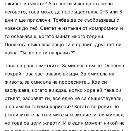
оживее връзката? Ако всеки иска да стане по
неговото, това може да просъществува 2-3 или 5
дни и ще приключи. Трябва да се съобразяваш с
човека до теб. Светът е изтъкан от компромиси и
го осъзнаваш, когато минат много години.
Понякога съжалява защо ги е правил, друг път си
казва: “Защо не ги направих?”…
Това са равносметките. Замислял съм се. Особено
покрай това застояване вкъщи. За смисъла на
живота, за смисъла на професията… Кое си
заслужава, когато виждаш колко хора ей така си
отиват, забравят ги, все едно не са съществували,
а са имали големи кариери?! Когато се рових по
реквизитите на големите илюзионисти, си мислех,
че това са цели животи. И в един момент никой не
ги знае и миналото е захвърлено в някакво мазе и