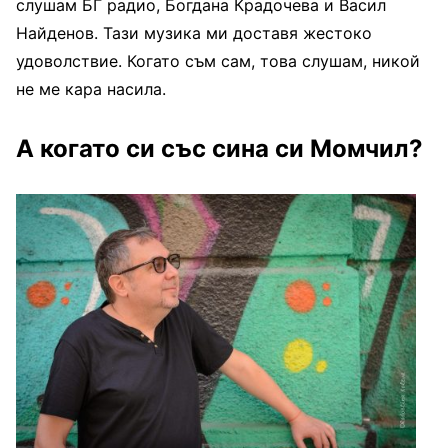
слушам БГ радио, Богдана Крадочева и Васил
Найденов. Тази музика ми доставя жестоко
удоволствие. Когато съм сам, това слушам, никой
не ме кара насила.
А когато си със сина си Момчил?