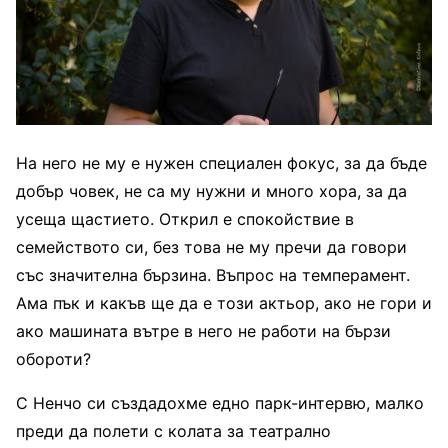
На него не му е нужен специален фокус, за да бъде
добър човек, не са му нужни и много хора, за да
усеща щастието. Открил е спокойствие в
семейството си, без това не му пречи да говори
със значителна бързина. Въпрос на темперамент.
Ама пък и какъв ще да е този актьор, ако не гори и
ако машината вътре в него не работи на бързи
обороти?
С Ненчо си създадохме едно парк-интервю, малко
преди да полети с колата за театрално