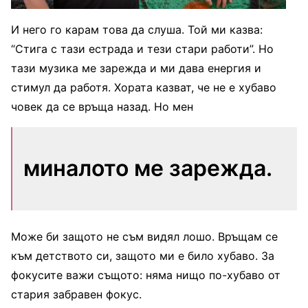
И него го карам това да слуша. Той ми казва:
“Стига с тази естрада и тези стари работи”. Но
тази музика ме зарежда и ми дава енергия и
стимул да работя. Хората казват, че не е хубаво
човек да се връща назад. Но мен
миналото ме зарежда.
Може би защото не съм видял лошо. Връщам се
към детството си, защото ми е било хубаво. За
фокусите важи същото: няма нищо по-хубаво от
стария забравен фокус.