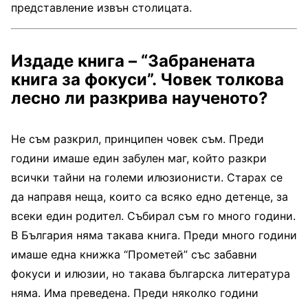
представление извън столицата.
Издаде книга – “Забранената
книга за фокуси”. Човек толкова
лесно ли разкрива наученото?
Не съм разкрил, принципен човек съм. Преди
години имаше един забулен маг, който разкри
всички тайни на големи илюзионисти. Старах се
да направя неща, които са всяко едно детенце, за
всеки един родител. Събирал съм го много години.
В България няма такава книга. Преди много години
имаше една книжка “Прометей” със забавни
фокуси и илюзии, но такава българска литература
няма. Има преведена. Преди няколко години