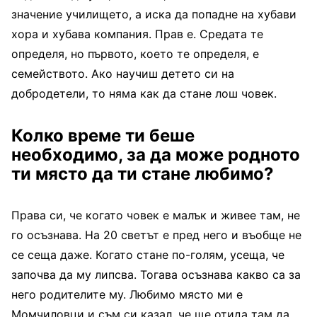
значение училището, а иска да попадне на хубави
хора и хубава компания. Прав е. Средата те
определя, но първото, което те определя, е
семейството. Ако научиш детето си на
добродетели, то няма как да стане лош човек.
Колко време ти беше
необходимо, за да може родното
ти място да ти стане любимо?
Права си, че когато човек е малък и живее там, не
го осъзнава. На 20 светът е пред него и въобще не
се сеща даже. Когато стане по-голям, усеща, че
започва да му липсва. Тогава осъзнава какво са за
него родителите му. Любимо място ми е
Момчиловци и съм си казал, че ще отида там да