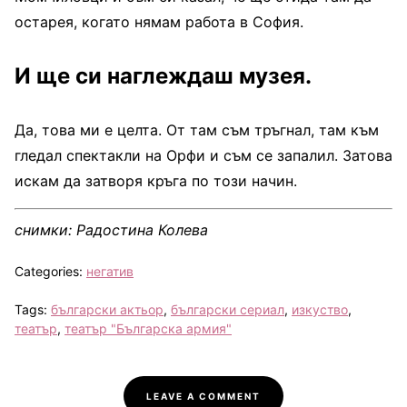
остарея, когато нямам работа в София.
И ще си наглеждаш музея.
Да, това ми е целта. От там съм тръгнал, там към
гледал спектакли на Орфи и съм се запалил. Затова
искам да затворя кръга по този начин.
снимки: Радостина Колева
Categories:
негатив
Tags:
български актьор
,
български сериал
,
изкуство
,
театър
,
театър "Българска армия"
LEAVE A COMMENT