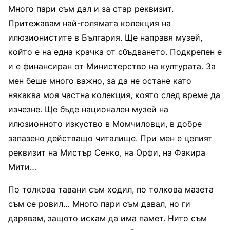
Много пари съм дал и за стар реквизит.
Притежавам най-голямата колекция на
илюзионистите в България. Ще направя музей,
който е на една крачка от сбъдването. Подкрепен е
и е финансиран от Министерство на културата. За
мен беше много важно, за да не остане като
някаква моя частна колекция, която след време да
изчезне. Ще бъде национален музей на
илюзионното изкуство в Момчиловци, в добре
запазено действащо читалище. При мен е целият
реквизит на Мистър Сенко, на Орфи, на Факира
Мити…
По толкова тавани съм ходил, по толкова мазета
съм се ровил… Много пари съм давал, но ги
дарявам, защото искам да има памет. Нито съм