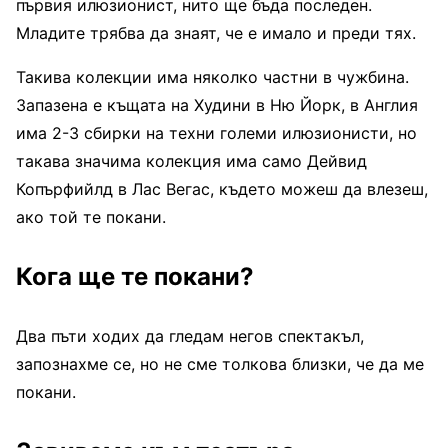
първия илюзионист, нито ще бъда последен.
Младите трябва да знаят, че е имало и преди тях.
Такива колекции има няколко частни в чужбина.
Запазена е къщата на Худини в Ню Йорк, в Англия
има 2-3 сбирки на техни големи илюзионисти, но
такава значима колекция има само Дейвид
Копърфийлд в Лас Вегас, където можеш да влезеш,
ако той те покани.
Кога ще те покани?
Два пъти ходих да гледам негов спектакъл,
запознахме се, но не сме толкова близки, че да ме
покани.