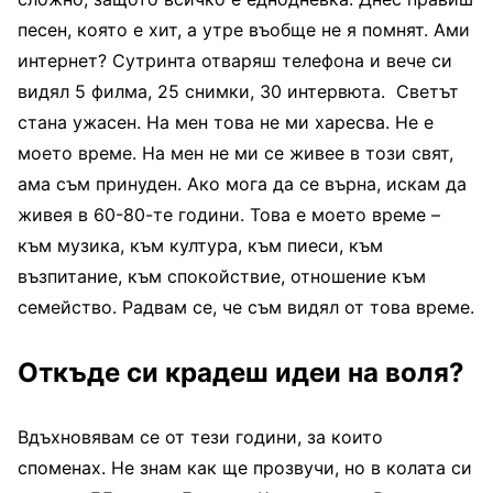
песен, която е хит, а утре въобще не я помнят. Ами
интернет? Сутринта отваряш телефона и вече си
видял 5 филма, 25 снимки, 30 интервюта. Светът
стана ужасен. На мен това не ми харесва. Не е
моето време. На мен не ми се живее в този свят,
ама съм принуден. Ако мога да се върна, искам да
живея в 60-80-те години. Това е моето време –
към музика, към култура, към пиеси, към
възпитание, към спокойствие, отношение към
семейство. Радвам се, че съм видял от това време.
Откъде си крадеш идеи на воля?
Вдъхновявам се от тези години, за които
споменах. Не знам как ще прозвучи, но в колата си