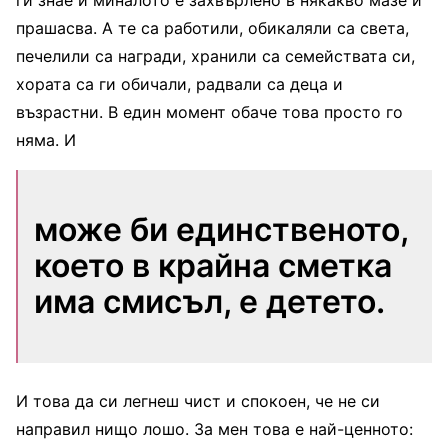
прашасва. А те са работили, обикаляли са света,
печелили са награди, хранили са семействата си,
хората са ги обичали, радвали са деца и
възрастни. В един момент обаче това просто го
няма. И
може би единственото,
което в крайна сметка
има смисъл, е детето.
И това да си легнеш чист и спокоен, че не си
направил нищо лошо. За мен това е най-ценното: