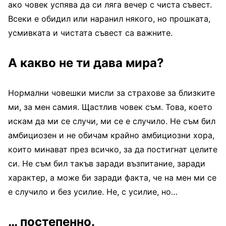
ако човек успява да си ляга вечер с чиста съвест.
Всеки е обидил или наранил някого, но прошката,
усмивката и чистата съвест са важните.
А какво не ти дава мира?
Нормални човешки мисли за страхове за близките
ми, за мен самия. Щастлив човек съм. Това, което
искам да ми се случи, ми се е случило. Не съм бил
амбициозен и не обичам крайно амбициозни хора,
които минават през всичко, за да постигнат целите
си. Не съм бил такъв заради възпитание, заради
характер, а може би заради факта, че на мен ми се
е случило и без усилие. Не, с усилие, но…
… постепенно.