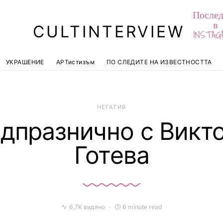
Послед
в
CULTINTERVIEW
INSTAG
УКРАШЕНИЕ
АРТистизъм
ПО СЛЕДИТЕ НА ИЗВЕСТНОСТТА
НЕГАТИВ
дпразнично с Викт
Готева
6,7K видяно
6 minute read