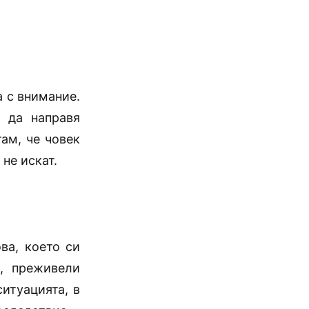
 с внимание.
а да направя
ам, че човек
не искат.
ва, което си
, преживели
ситуацията, в