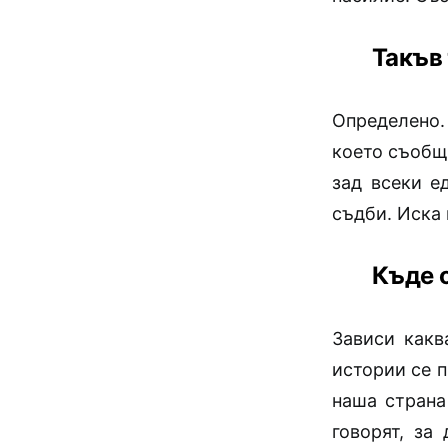
Такъв 
Определено.
което съобща
зад всеки е
съдби. Иска 
Къде 
Зависи какв
истории се п
наша страна
говорят, за