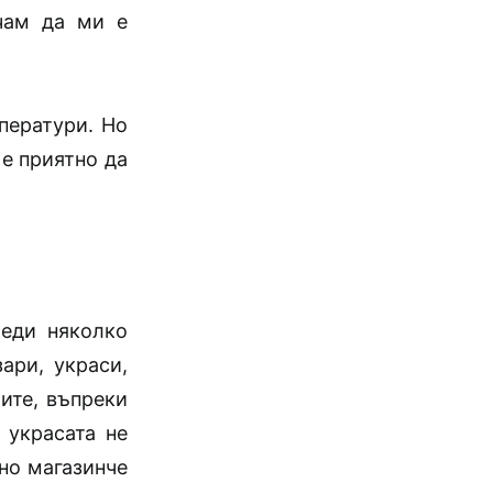
чам да ми е
ператури. Но
 е приятно да
реди няколко
ари, украси,
ите, въпреки
 украсата не
дно магазинче