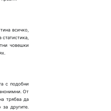
тина всичко,
а статистика,
етни човешки
ях.
та с подобни
 анонимни. От
на трябва да
 за другите.