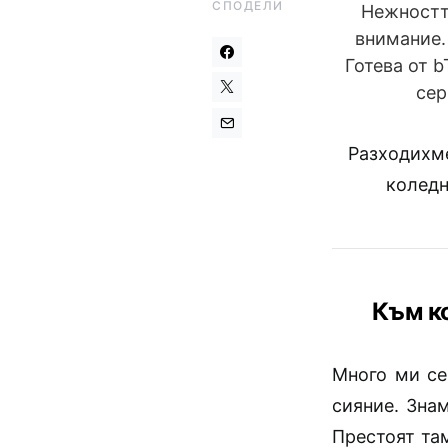
СПОДЕЛИ
Нежността
внимание. 
Готева от b
сер
Разходихме
коледн
Към к
Много ми се
сияние. Зна
Престоят там