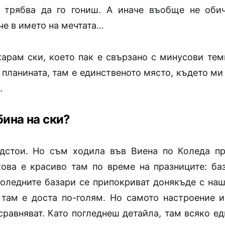
и трябва да го гониш. А иначе въобще не оби
че в името на мечтата…
карам ски, което пак е свързано с минусови тем
 планината, там е единственото място, където ми
.
бина на ски?
дстои. Но съм ходила във Виена по Коледа п
кова е красиво там по време на празниците: баз
оледните базари се припокриват донякъде с наш
там е доста по-голям. Но самото настроение и
сравняват. Като погледнеш детайла, там всяко е