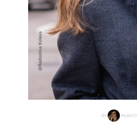
От
РАДОС