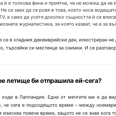
 ѝ е толкова фина и приятна, че не можеш да не
Не се заех да се ровя в това, което носи водеща
TV, а само да усетя доколко същността ѝ се вписв
иозната журналистика, за която казват, че е за въ
 се в хладния декемврийски ден, илюстриран не
о, търсейки си местенце за снимки. И се разгов
ое летище би отпрашила ей-сега?
 ходи в Лапландия. Една от мечтите ми е да ви
м, че сега е подходящото време – между ноември
 изисква повече време, защото не се знае кога 