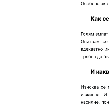
Особено ако
Как се
Голям емпат
Опитвам се 
адекватно и
трябва да бъ
И как
Изисква се 
изживял. И
насилие, пон