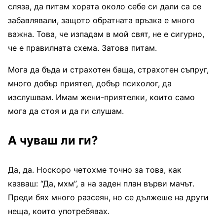
сляза, да питам хората около себе си дали са се
забавлявали, защото обратната връзка е много
важна. Това, че изпадам в мой свят, не е сигурно,
че е правилната схема. Затова питам.
Мога да бъда и страхотен баща, страхотен съпруг,
много добър приятел, добър психолог, да
изслушвам. Имам жени-приятелки, които само
мога да стоя и да ги слушам.
А чуваш ли ги?
Да, да. Носкоро четохме точно за това, как
казваш: “Да, мхм”, а на заден план върви мачът.
Преди бях много разсеян, но се дължеше на други
неща, които употребявах.