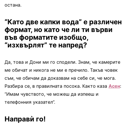
остана.
“Като две капки вода” е различен
формат, но като че ли ти върви
във форматите изобщо,
“изхвърлят” те напред?
Да, това и Дони ми го сподели. Знам, че камерите
ме обичат и никога не ми е пречило. Такъв човек
съм, че обичам да доказвам на себе си, че мога.
Разбира се, в правилната посока. Както каза
Асен
:
“Имам чувството, че можеш да изпееш и
телефонния указател”.
Направѝ го!