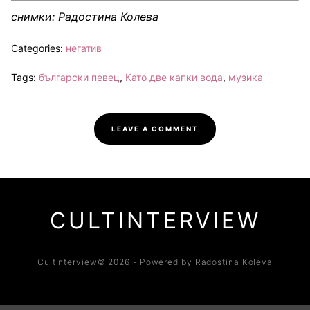
снимки: Радостина Колева
Categories:
негатив
Tags:
български певец
,
Като две капки вода
,
музика
LEAVE A COMMENT
CULTINTERVIEW
Cultinterview© 2026 - Powered by Radostina Koleva