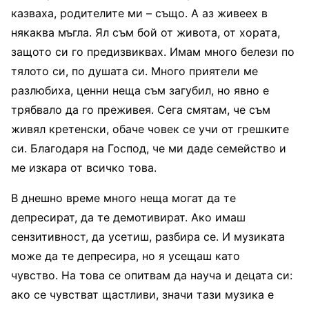
казваха, родителите ми – също. А аз живеех в
някаква мъгла. Ял съм бой от живота, от хората,
защото си го предизвиквах. Имам много белези по
тялото си, по душата си. Много приятели ме
разлюбиха, ценни неща съм загубил, но явно е
трябвало да го преживея. Сега смятам, че съм
живял кретенски, обаче човек се учи от грешките
си. Благодаря на Господ, че ми даде семейство и
ме изкара от всичко това.
В днешно време много неща могат да те
депресират, да те демотивират. Ако имаш
сензитивност, да усетиш, разбира се. И музиката
може да те депресира, но я усещаш като
чувство. На това се опитвам да науча и децата си:
ако се чувстват щастливи, значи тази музика е