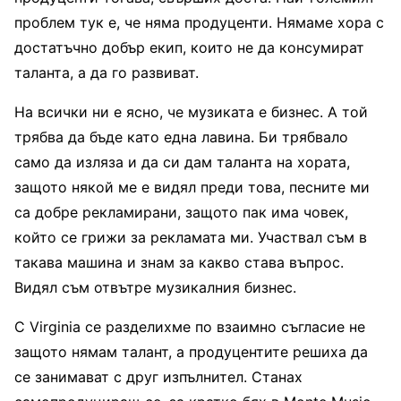
проблем тук е, че няма продуценти. Нямаме хора с
достатъчно добър екип, които не да консумират
таланта, а да го развиват.
На всички ни е ясно, че музиката е бизнес. А той
трябва да бъде като една лавина. Би трябвало
само да изляза и да си дам таланта на хората,
защото някой ме е видял преди това, песните ми
са добре рекламирани, защото пак има човек,
който се грижи за рекламата ми. Участвал съм в
такава машина и знам за какво става въпрос.
Видял съм отвътре музикалния бизнес.
С Virginia се разделихме по взаимно съгласие не
защото нямам талант, а продуцентите решиха да
се занимават с друг изпълнител. Станах