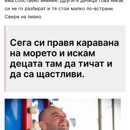
има собствено мнение. Другите дечица това някак
си не го разбират и тя стои малко по-встрани.
Свири на пиано.
Сега си правя каравана
на морето и искам
децата там да тичат и
да са щастливи.