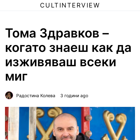
CULTINTERVIEW
Тома Здравков –
когато знаеш как да
изживяваш всеки
миг
Радостина Колева
3 години ago