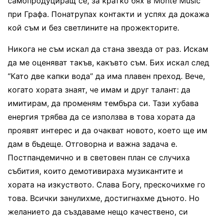
самопродуциращ се, за кратко бях в Monte Music
при Графа. Понатрупах контакти и успях да докажа
кой съм и без светлините на прожекторите.
Никога не съм искал да стана звезда от раз. Искам
да ме оценяват такъв, какъвто съм. Бих искал след
“Като две капки вода” да има плавен преход. Вече,
когато хората знаят, че имам и друг талант: да
имитирам, да променям тембъра си. Тази хубава
енергия трябва да се използва в това хората да
проявят интерес и да очакват новото, което ще им
дам в бъдеще. Отговорна и важна задача е.
Постпандемично и в световен план се случиха
събития, които демотивираха музикантите и
хората на изкуството. Слава Богу, прескочихме го
това. Всички занулихме, достигнахме дъното. Но
желанието да създаваме нещо качествено, си