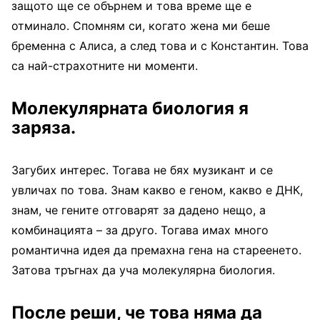
защото ще се обърнем и това време ще е
отминало. Спомням си, когато жена ми беше
бременна с Алиса, а след това и с Константин. Това
са най-страхотните ни моменти.
Молекулярната биология я
заряза.
Загубих интерес. Тогава не бях музикант и се
увличах по това. Знам какво е геном, какво е ДНК,
знам, че гените отговарят за дадено нещо, а
комбинацията – за друго. Тогава имах много
романтична идея да премахна гена на стареенето.
Затова тръгнах да уча молекулярна биология.
После реши, че това няма да