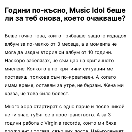
Години по-късно,
Music Idol
беше
ли за теб онова, което очакваше?
Беше точно това, които трябваше, защото издадох
албум за по-малко от 3 месеца, а в момента не
мога да издам втория си албум от 10 години.
Наскоро забелязах, че съм цар на критичното
мислене. Колкото в по-критични ситуации ме
поставяш, толкова съм по-креативен. А когато
имам време, оставям за утре, не бързам. Жена ми
казва, че това било болест.
Много хора стартират с едно парче и после никой
не ги знае, губят се в пространството. А за 3
години работа с Virginia records, които ми бяха
продуценти тогава, свърших доста. Най-големият