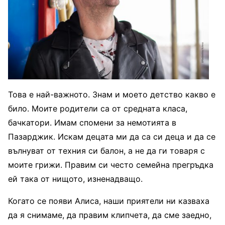
Това е най-важното. Знам и моето детство какво е
било. Моите родители са от средната класа,
бачкатори. Имам спомени за немотията в
Пазарджик. Искам децата ми да са си деца и да се
вълнуват от техния си балон, а не да ги товаря с
моите грижи. Правим си често семейна прегръдка
ей така от нищото, изненадващо.
Когато се появи Алиса, наши приятели ни казваха
да я снимаме, да правим клипчета, да сме заедно,