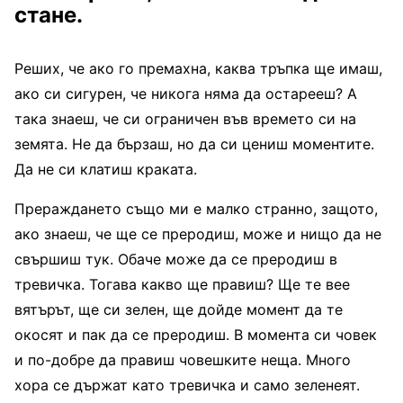
стане.
Реших, че ако го премахна, каква тръпка ще имаш,
ако си сигурен, че никога няма да остарееш? А
така знаеш, че си ограничен във времето си на
земята. Не да бързаш, но да си цениш моментите.
Да не си клатиш краката.
Прераждането също ми е малко странно, защото,
ако знаеш, че ще се преродиш, може и нищо да не
свършиш тук. Обаче може да се преродиш в
тревичка. Тогава какво ще правиш? Ще те вее
вятърът, ще си зелен, ще дойде момент да те
окосят и пак да се преродиш. В момента си човек
и по-добре да правиш човешките неща. Много
хора се държат като тревичка и само зеленеят.