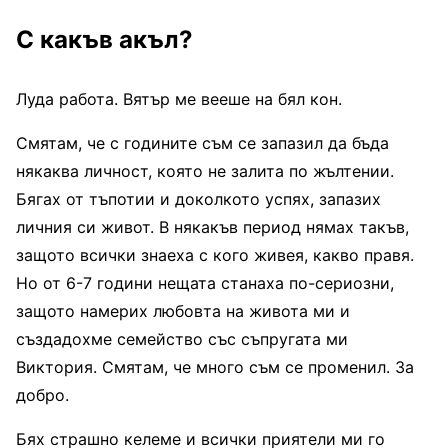
С какъв акъл?
Луда работа. Вятър ме вееше на бял кон.
Смятам, че с годините съм се запазил да бъда
някаква личност, която не залита по жълтении.
Бягах от тъпотии и доколкото успях, запазих
личния си живот. В някакъв период нямах такъв,
защото всички знаеха с кого живея, какво правя.
Но от 6-7 години нещата станаха по-сериозни,
защото намерих любовта на живота ми и
създадохме семейство със съпругата ми
Виктория. Смятам, че много съм се променил. За
добро.
Бях страшно келеме и всички приятели ми го