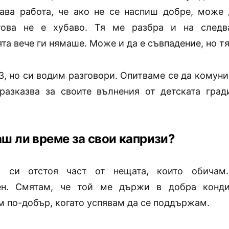
ава работа, че ако не се наспиш добре, може
това не е хубаво. Тя ме разбра и на следв
а вече ги нямаше. Може и да е съвпадение, но т
3, но си водим разговори. Опитваме се да комун
разказва за своите вълнения от детската град
аш ли време за свои капризи?
 си отстоя част от нещата, които обичам
ен. Смятам, че той ме държи в добра конд
м по-добър, когато успявам да се поддържам.