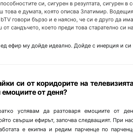
способностите си, сигурен в резултата, сигурен в 
 това е думата, която описва Златимир. Водещия
 bTV говори бързо и е наясно, че си е друго да им
 от сандъчето, което преди това старателно си н
ед ефир му дойде идеално. Дойде с инерция и си 
айки си от коридорите на телевизият
 емоциите от деня?
ратко успявам да разтоваря емоциите от ден
ойто свърши ефирът, започва следващият. При на
Работата е екипна и редим парченце по парчен