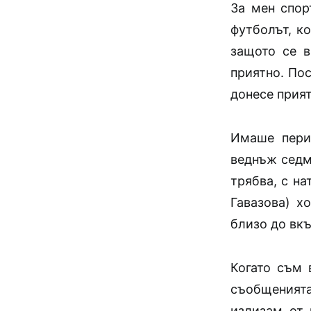
За мен спор
футболът, ко
защото се 
приятно. Пос
донесе прият
Имаше пери
веднъж седми
трябва, с на
Гавазова) х
близо до вк
Когато съм 
съобщенията
излизам от 