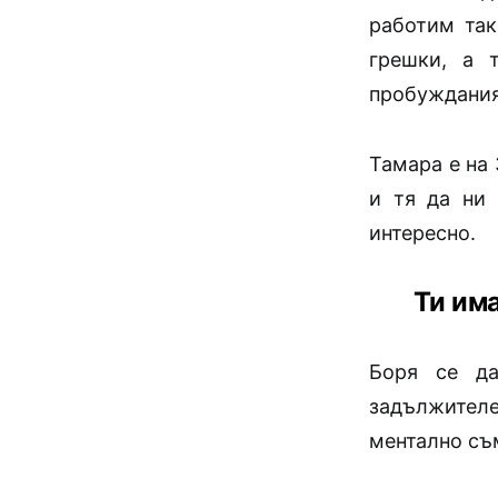
работим так
грешки, а 
пробужданият
Тамара е на 
и тя да ни 
интересно.
Ти им
Боря се да
задължител
ментално съ