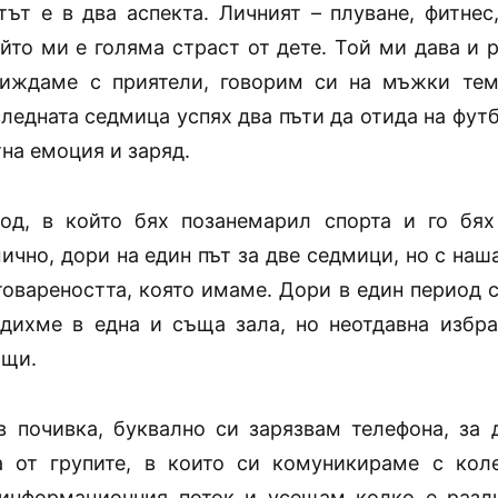
тът е в два аспекта. Личният – плуване, фитнес,
йто ми е голяма страст от дете. Той ми дава и 
виждаме с приятели, говорим си на мъжки тем
ледната седмица успях два пъти да отида на фут
на емоция и заряд.
од, в който бях позанемарил спорта и го бях
чно, дори на един път за две седмици, но с наш
товареността, която имаме. Дори в един период с
одихме в една и съща зала, но неотдавна избра
ъщи.
в почивка, буквално си зарязвам телефона, за 
 от групите, в които си комуникираме с коле
информационния поток и усещам колко е разл