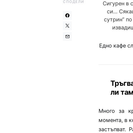
СПОДЕЛИ
Сигурен в 
си… Сякаш
сутрин” по
извадиш
Едно кафе сл
Тръгв
ли там
Много за к
момента, в к
застъпват. 