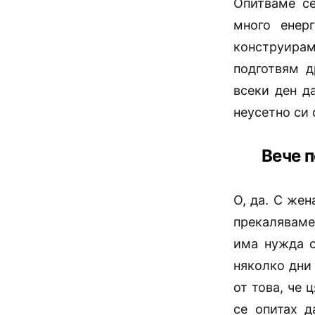
Опитваме се
много енер
конструира
подготвям д
всеки ден д
неусетно си 
Вече п
О, да. С жен
прекаляваме
има нужда о
няколко дни
от това, че 
се опитах д