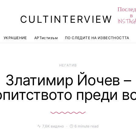
Послед
в
CULTINTERVIEW
INSTAG
УКРАШЕНИЕ
АРТистизъм
ПО СЛЕДИТЕ НА ИЗВЕСТНОСТТА
НЕГАТИВ
Златимир Йочев –
питството преди в
7,6K видяно
6 minute read