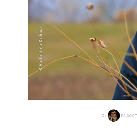
От
РАДОС