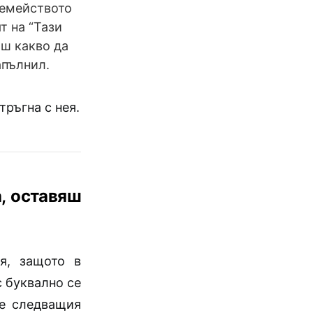
семейството
т на “Тази
аш какво да
апълнил.
тръгна с нея.
а, оставяш
я, защото в
с буквално се
це следващия