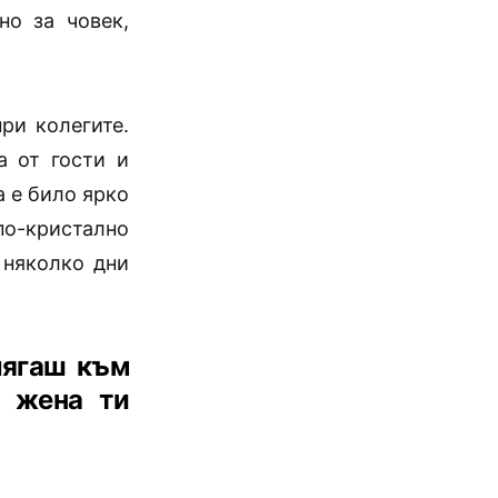
но за човек,
ри колегите.
а от гости и
а е било ярко
по-кристално
 няколко дни
лягаш към
а жена ти