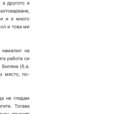
 а другото е
разтоварване,
и и е много
бол и това ми
 намалил на
ата работа си
 Биляна (б.а.
х място, по-
да не гледам
гите. Тогава
ичен другият