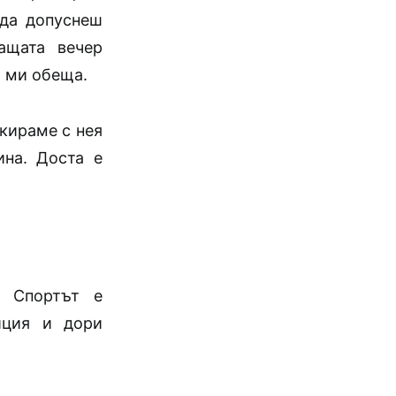
 да допуснеш
ащата вечер
я ми обеща.
икираме с нея
ина. Доста е
. Спортът е
иция и дори