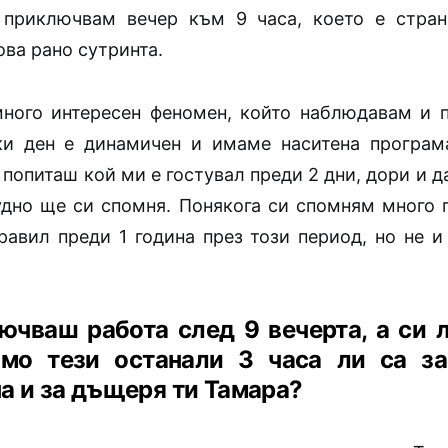
 приключвам вечер към 9 часа, което е стран
ва рано сутринта.
ного интересен феномен, който наблюдавам и п
и ден е динамичен и имаме наситена програм
 попиташ кой ми е гостувал преди 2 дни, дори и д
удно ще си спомня. Понякога си спомням много 
равил преди 1 година през този период, но не и
ючваш работа след 9 вечерта, а си 
амо тези останали 3 часа ли са з
а и за дъщеря ти Тамара?