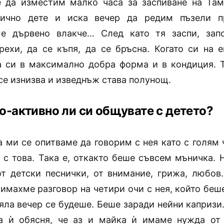
 да изместим малко часа за заспиване на Там
гично дете и иска вечер да редим пъзели п
ме дървено влакче… След като тя заспи, зап
рехи, да се къпя, да се бръсна. Когато си на е
а си в максимално добра форма и в кондиция. 
се изнизва и изведнъж става полунощ.
о-активно ли си общувате с детето?
а ми се опитваме да говорим с нея като с голям 
 с това. Така е, откакто беше съвсем мъничка. Н
т детски песнички, от внимание, грижа, любов
 имахме разговор на четири очи с нея, който беш
цяла вечер се будеше. Беше заради нейни капризи
а ѝ обясня, че аз и майка ѝ имаме нужда от