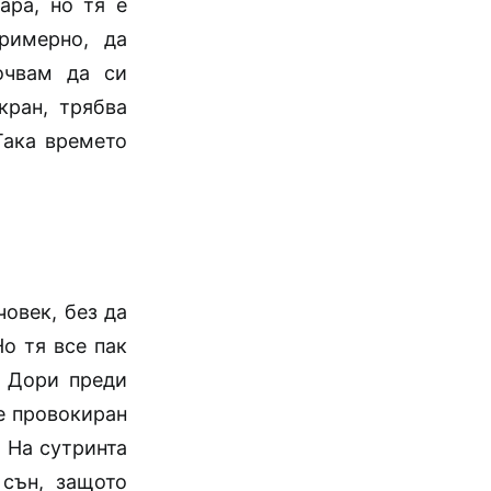
ара, но тя е
римерно, да
очвам да си
кран, трябва
Така времето
човек, без да
о тя все пак
. Дори преди
е провокиран
. На сутринта
 сън, защото