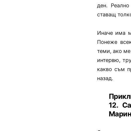
ден. Реално
ставащ толко
Иначе има м
Понеже всек
теми, ако ме
интервю, тр
какво съм п
назад.
Прикл
12. С
Марин