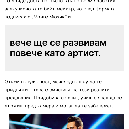
То дойде доста по-късно. Дълго време работих
задкулисно като бийт-мейкър, но след формата
подписах с „Монте Мюзик“ и
вече ще се развивам
повече като артист.
Откъм популярност, може едно шоу да те
придвижи – това е смисълът на тези реалити
предавания. Придобива се опит, учиш се как да се
държиш пред камера и могат да те забележат.