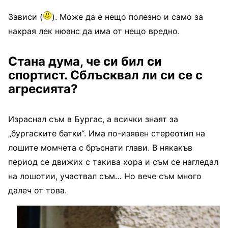
Зависи (
). Може да е нещо полезно и само за
накрая лек нюанс да има от нещо вредно.
Стана дума, че си бил си
спортист. Сблъсквал ли си се с
агресията?
Израснал съм в Бургас, а всички знаят за
„бургаските батки“. Има по-изявен стереотип на
лошите момчета с бръснати глави. В някакъв
период се движих с такива хора и съм се нагледал
на лошотии, участвал съм… Но вече съм много
далеч от това.