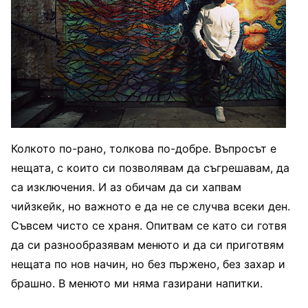
Колкото по-рано, толкова по-добре. Въпросът е
нещата, с които си позволявам да съгрешавам, да
са изключения. И аз обичам да си хапвам
чийзкейк, но важното е да не се случва всеки ден.
Съвсем чисто се храня. Опитвам се като си готвя
да си разнообразявам менюто и да си приготвям
нещата по нов начин, но без пържено, без захар и
брашно. В менюто ми няма газирани напитки.