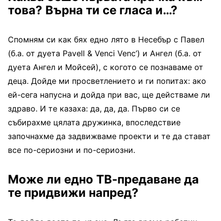
това? Върна ти се гласа и…?
Спомням си как бях едно лято в Несебър с Павел
(б.а. от дуета Pavell & Venci Venc’) и Ангел (б.а. от
дуета Ангел и Мойсей), с когото се познаваме от
деца. Дойде ми просветлението и ги попитах: ако
ей-сега напусна и дойда при вас, ще действаме ли
здраво. И те казаха: да, да, да. Първо си се
събирахме цялата дружинка, впоследствие
започнахме да задвижваме проекти и те да стават
все по-сериозни и по-сериозни.
Може ли едно ТВ-предаване да
те придвижи напред?