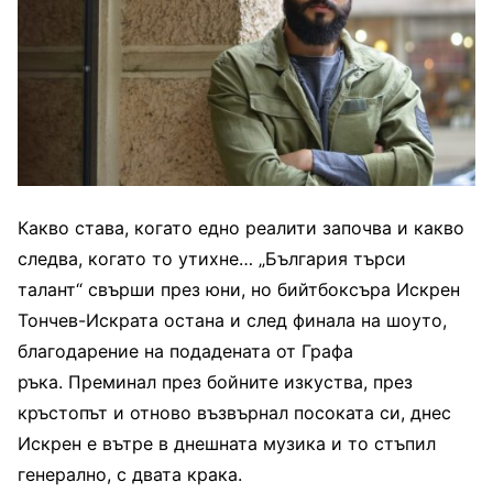
Какво става, когато едно реалити започва и какво
следва, когато то утихне… „България търси
талант“ свърши през юни, но бийтбоксъра Искрен
Тончев-Искрата остана и след финала на шоуто,
благодарение на подадената от Графа
ръка. Преминал през бойните изкуства, през
кръстопът и отново възвърнал посоката си, днес
Искрен е вътре в днешната музика и то стъпил
генерално, с двата крака.