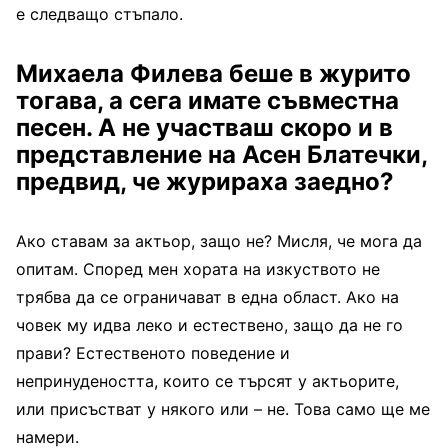
е следващо стъпало.
Михаела Филева беше в журито
тогава, а сега имате съвместна
песен. А не участваш скоро и в
представление на Асен Блатечки,
предвид, че журираха заедно?
Ако ставам за актьор, защо не? Мисля, че мога да
опитам. Според мен хората на изкуството не
трябва да се ограничават в една област. Ако на
човек му идва леко и естествено, защо да не го
прави? Естественото поведение и
непринудеността, които се търсят у актьорите,
или присъстват у някого или – не. Това само ще ме
намери.