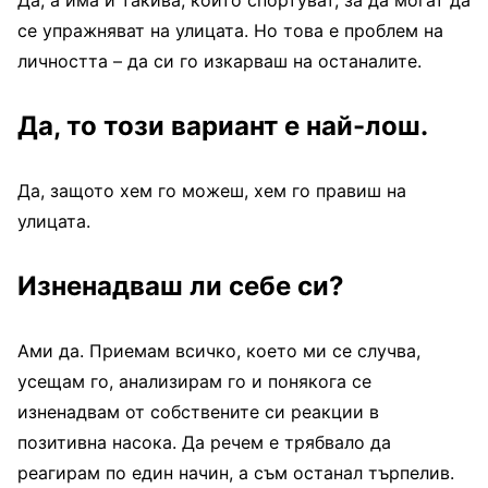
Да, а има и такива, които спортуват, за да могат да
се упражняват на улицата. Но това е проблем на
личността – да си го изкарваш на останалите.
Да, то този вариант е най-лош.
Да, защото хем го можеш, хем го правиш на
улицата.
Изненадваш ли себе си?
Ами да. Приемам всичко, което ми се случва,
усещам го, анализирам го и понякога се
изненадвам от собствените си реакции в
позитивна насока. Да речем е трябвало да
реагирам по един начин, а съм останал търпелив.