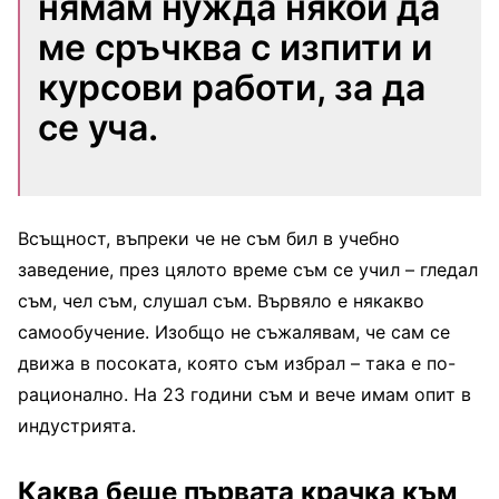
нямам нужда някой да
ме сръчква с изпити и
курсови работи, за да
се уча.
Всъщност, въпреки че не съм бил в учебно
заведение, през цялото време съм се учил – гледал
съм, чел съм, слушал съм. Вървяло е някакво
самообучение. Изобщо не съжалявам, че сам се
движа в посоката, която съм избрал – така е по-
рационално. На 23 години съм и вече имам опит в
индустрията.
Каква беше първата крачка към