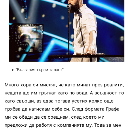
в “България търси талант”
Много хора си мислят, че като минат през реалити,
нещата ще им тръгнат като по вода. А всъщност то
като свърши, аз едва тогава усетих колко още
трябва да натискам себе си. След формата Графа
ми се обади да се срещнем, след което ми
предложи да работя с компанията му. Това за мен