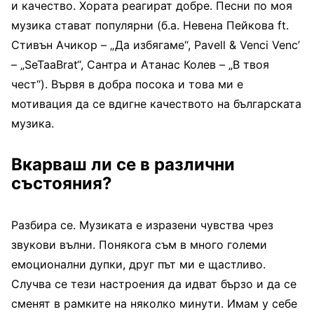
и качество. Хората реагират добре. Песни по моя
музика стават популярни (б.а. Невена Пейкова ft.
Стивън Ачикор – „Да избягаме“, Pavell & Venci Venc’
– „SeTaaBrat“, Сантра и Атанас Колев – „В твоя
чест“). Вървя в добра посока и това ми е
мотивация да се вдигне качеството на българската
музика.
Вкарваш ли се в различни
състояния?
Разбира се. Музиката е изразени чувства чрез
звукови вълни. Понякога съм в много големи
емоционални дупки, друг път ми е щастливо.
Случва се тези настроения да идват бързо и да се
сменят в рамките на няколко минути. Имам у себе