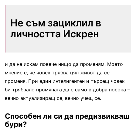
Не съм зациклил в
личността Искрен
и да не искам повече нищо да променям. Моето
мнение е, че човек трябва цял живот да се
променя. При един интелигентен и търсещ човек
би трябвало промяната да е само в добра посока –
вечно актуализиращ се, вечно учещ се.
Способен ли си да предизвикваш
бури?