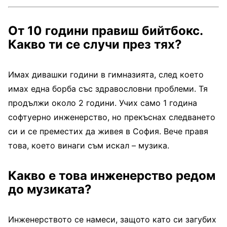
От 10 години правиш бийтбокс.
Какво ти се случи през тях?
Имах дивашки години в гимназията, след което
имах една борба със здравословни проблеми. Тя
продължи около 2 години. Учих само 1 година
софтуерно инженерство, но прекъснах следването
си и се преместих да живея в София. Вече правя
това, което винаги съм искал – музика.
Какво е това инженерство редом
до музиката?
Инженерството се намеси, защото като си загубих