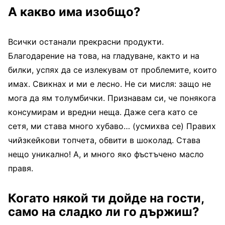
А какво има изобщо?
Всички останали прекрасни продукти.
Благодарение на това, на гладуване, както и на
билки, успях да се излекувам от проблемите, които
имах. Свикнах и ми е лесно. Не си мисля: защо не
мога да ям толумбички. Признавам си, че понякога
консумирам и вредни неща. Даже сега като се
сетя, ми става много хубаво… (усмихва се) Правих
чийзкейкови топчета, обвити в шоколад. Става
нещо уникално! А, и много яко фъстъчено масло
правя.
Когато някой ти дойде на гости,
само на сладко ли го държиш?