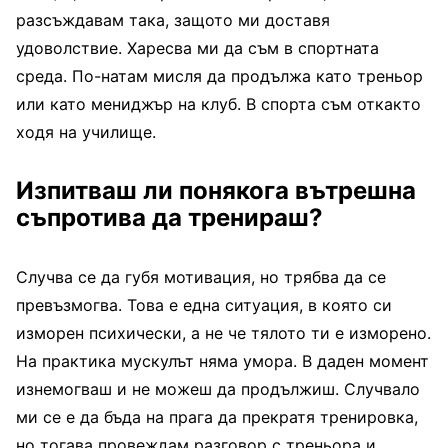
разсъждавам така, защото ми доставя
удоволствие. Харесва ми да съм в спортната
среда. По-натам мисля да продължа като треньор
или като мениджър на клуб. В спорта съм откакто
ходя на училище.
Изпитваш ли понякога вътрешна
съпротива да тренираш?
Случва се да губя мотивация, но трябва да се
превъзмогва. Това е една ситуация, в която си
изморен психически, а не че тялото ти е изморено.
На практика мускулът няма умора. В даден момент
изнемогваш и не можеш да продължиш. Случвало
ми се е да бъда на прага да прекратя тренировка,
но тогава провеждам разговор с треньора и