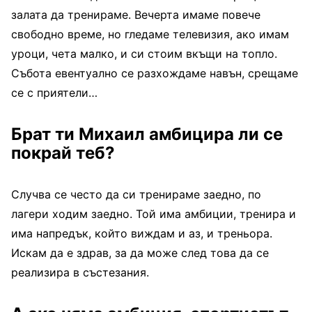
залата да тренираме. Вечерта имаме повече
свободно време, но гледаме телевизия, ако имам
уроци, чета малко, и си стоим вкъщи на топло.
Събота евентуално се разхождаме навън, срещаме
се с приятели…
Брат ти Михаил амбицира ли се
покрай теб?
Случва се често да си тренираме заедно, по
лагери ходим заедно. Той има амбиции, тренира и
има напредък, който виждам и аз, и треньора.
Искам да е здрав, за да може след това да се
реализира в състезания.