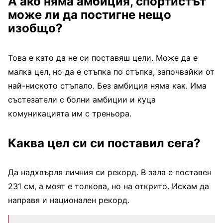
А ако няма амбиция, спортистът
може ли да постигне нещо
изобщо?
Това е като да не си поставяш цели. Може да е
малка цел, но да е стъпка по стъпка, започвайки от
най-ниското стъпало. Без амбиция няма как. Има
състезатели с болни амбиции и куца
комуникацията им с треньора.
Каква цел си си поставил сега?
Да надхвърля личния си рекорд. В зала е поставен
231 см, а моят е толкова, но на открито. Искам да
направя и национален рекорд.