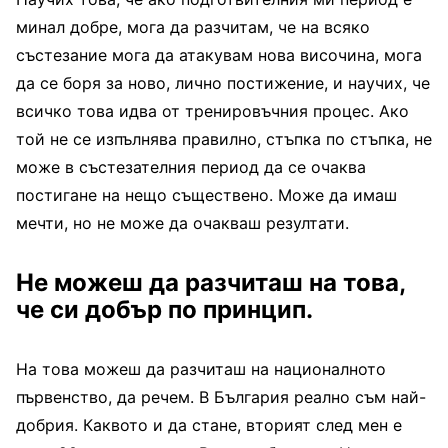
минал добре, мога да разчитам, че на всяко
състезание мога да атакувам нова височина, мога
да се боря за ново, лично постижение, и научих, че
всичко това идва от тренировъчния процес. Ако
той не се изпълнява правилно, стъпка по стъпка, не
може в състезателния период да се очаква
постигане на нещо съществено. Може да имаш
мечти, но не може да очакваш резултати.
Не можеш да разчиташ на това,
че си добър по принцип.
На това можеш да разчиташ на националното
първенство, да речем. В България реално съм най-
добрия. Каквото и да стане, вторият след мен е