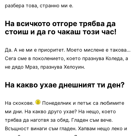
разбера това, странно ми е.
На всичкото отгоре трябва да
стоиш и да го чакаш този час!
Да. А не ми е приоритет. Моето мислене е такова…
Сега сме в поколението, което празнува Коледа, а
не дядо Мраз, празнува Хелоуин.
На какво ухае днешният ти ден?
На скокове.
Понеделник и петък са любимите
ми дни. На какво друго ухае? На нещо, което
трябва да наготвя за обяд. Гладен съм вече.
Всъщност винаги съм гладен. Хапвам нещо леко и