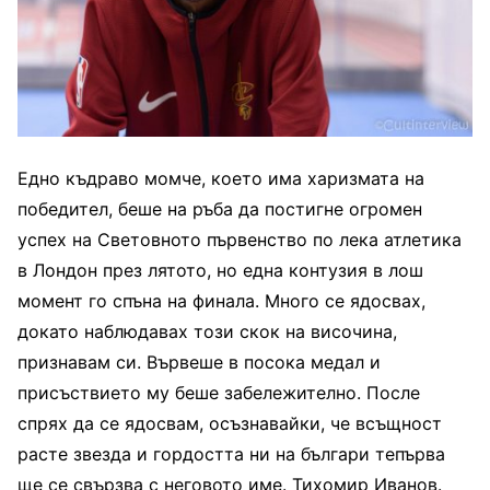
Едно къдраво момче, което има харизмата на
победител, беше на ръба да постигне огромен
успех на Световното първенство по лека атлетика
в Лондон през лятото, но една контузия в лош
момент го спъна на финала. Много се ядосвах,
докато наблюдавах този скок на височина,
признавам си. Вървеше в посока медал и
присъствието му беше забележително. После
спрях да се ядосвам, осъзнавайки, че всъщност
расте звезда и гордостта ни на българи тепърва
ще се свързва с неговото име. Тихомир Иванов.