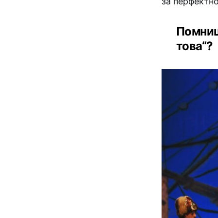
за перфектно
Помниш
това“?