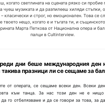
ш, когато светлината на сцената рязко си пробие 
да чуеш музиката и да разпилееш хиляди стъпки, 
 – класически и строг, но емоционален. Това се сл
е твоето нещо, когато е и тъгата ти, и същинскот
ината Марта Петкова от Национална опера и бал
палци в Cultinterview.
реди дни беше международния ден н
 такива празници ли се сещаме за ба
ите от операта, се сещаме всеки ден. Всеки ден
овта към танца. За нас този ден не е нищо 
да го отбелязваме и да се говори за това, за д