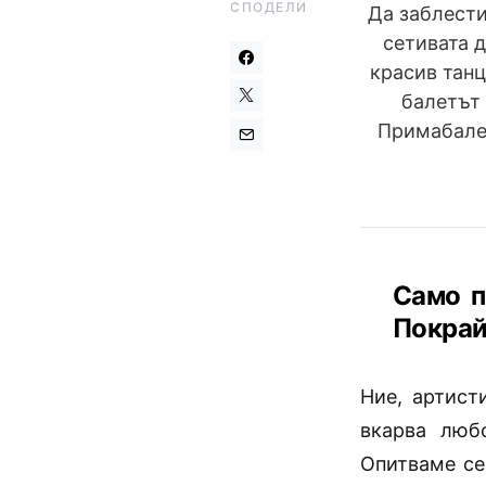
СПОДЕЛИ
Да заблести
сетивата 
красив танц
балетът 
Примабалер
Само п
Покрай
Ние, артист
вкарва люб
Опитваме се 