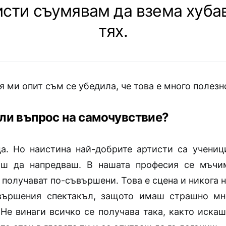
исти съумявам да взема хубав
тях.
 ми опит съм се убедила, че това е много полезн
е ли въпрос на самочувствие?
да. Но наистина най-добрите артисти са учениц
аш да напредваш. В нашата професия се мъчи
 получават по-съвършени. Това е сцена и никога 
вършения спектакъл, защото имаш страшно мн
 Не винаги всичко се получава така, както искаш