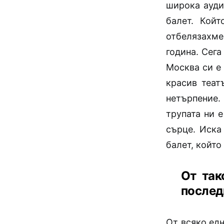
широка ауди
балет. Койт
отбелязахме
година.
Сега 
Москва си е 
красив теат
нетърпение.
трупата ни 
сърце. Иска
балет, който
От так
послед
От всяко едн