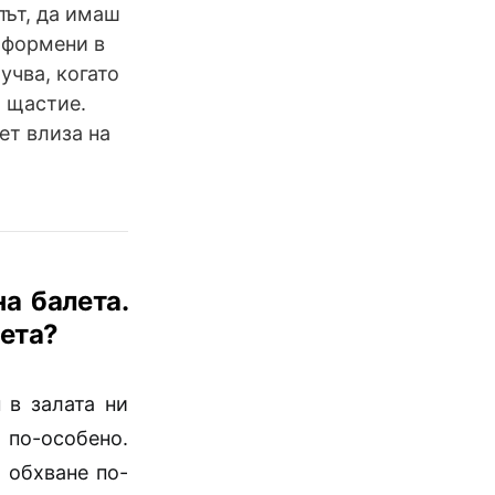
път, да имаш
оформени в
учва, когато
о щастие.
ет влиза на
а балета.
лета?
 в залата ни
по-особено.
а обхване по-