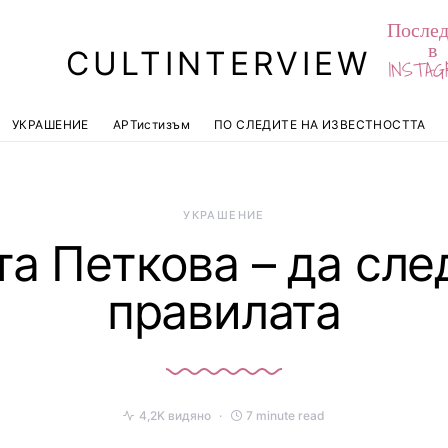
Послед
в
CULTINTERVIEW
INSTAG
УКРАШЕНИЕ
АРТистизъм
ПО СЛЕДИТЕ НА ИЗВЕСТНОСТТА
УКРАШЕНИЕ
а Петкова – да сл
правилата
4,2K видяно
7 minute read