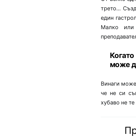
трето… Създ
един гастрол
Малко или
преподавател
Когато
може д
Винаги може
че не си съ
хубаво не те
Пр