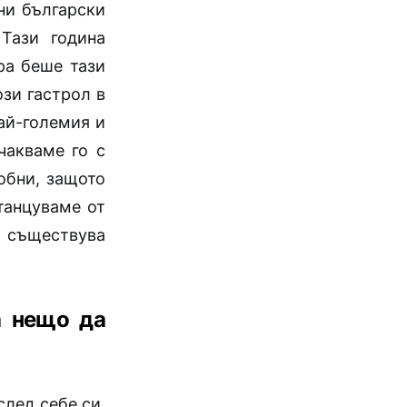
ни български
 Тази година
ра беше тази
ози гастрол в
най-големия и
чакваме го с
обни, защото
танцуваме от
с съществува
а нещо да
след себе си,