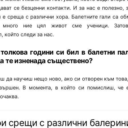
ават се безценни контакти. И за нас е полезно, 
 е среща с различни хора. Балетните гали са об
 много ние цял живот сме ученици. Зато
, който следи за нас.
 толкова години си бил в балетни па
а те изненада съществено?
ш да научиш нещо ново, ако си отворен към това,
вършен. В момента, в който си помислиш, че 
 очаква.
и срещи с различни балерин