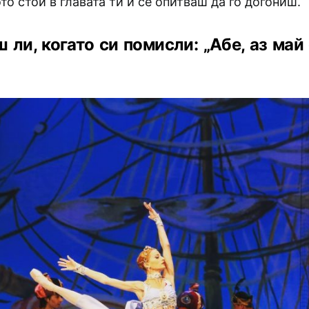
то стои в главата ти и се опитваш да го догониш.
 ли, когато си помисли: „Абе, аз май