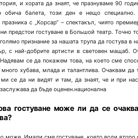
тория, и хората да знаят, че празнуваме 90 годи
о обича балета, този ден е нещо специално.
 празника с „Корсар“ – спектакъл, чиято премие
ни предстои гостуване в Большой театр. Точно т
голямо признание за нашата трупа да гостува в 
ър, с най-добрите артисти в световен мащаб. О
 Надявам се да покажем това, на което сме спос
е много хубава, млада и талантлива. Очаквам да 
 ми се да ни видят и там, да знаят, че и при на
 заслужава да бъде оценен.национална
ова гостуване може ли да се очакв
ва?
о може. Имали сме гостуване, което води второ 