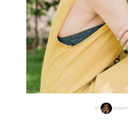
От
РАДОС