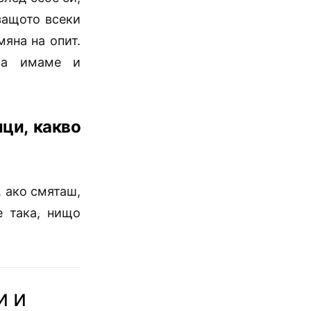
защото всеки
мяна на опит.
ва имаме и
лци, какво
 ако смяташ,
е така, нищо
и и