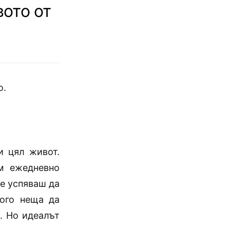
ото от
о.
и цял живот.
м ежедневно
не успяваш да
ого неща да
. Но идеалът