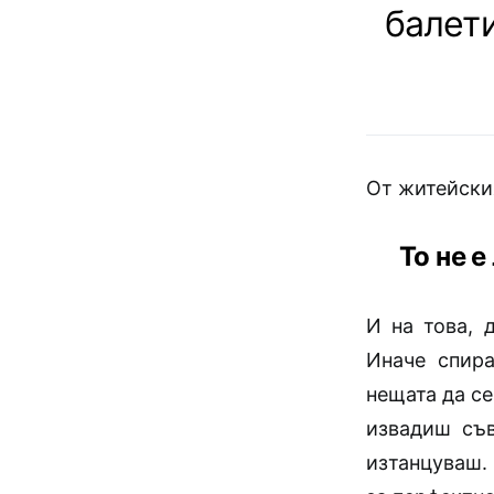
балет
От житейския
То не 
И на това, 
Иначе спир
нещата да се
извадиш съ
изтанцуваш.